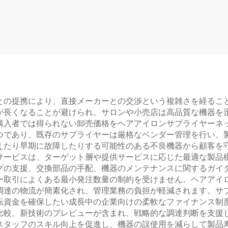
温度式ふんわりカー
MCH赤外線サロン
 ヘアドライヤーブ
ストレートアイ
ラシ
LCDポータブル
ライベートブラ
500Fサロン
との提携により、直接メーカーとの交渉という複雑さを経るこ
が長くなることが避けられ、サロンや小売店は高品質な機器を
購入者では得られない卸売価格をヘアアイロンサプライヤーネ
つであり、既存のサプライヤーは厳格なベンダー管理を行い、
えたり早期に故障したりする可能性のある不良機器から顧客を
サービスは、ターゲット層や提供サービスに応じた最適な製品
グの支援、交換部品の手配、機器のメンテナンスに関するガイ
ー取引によくある最小発注数量の制約を受けません。ヘアアイ
調達の物流が簡素化され、管理業務の負担が軽減されます。サ
転資金を確保したい成長中の企業向けの柔軟なファイナンス制
比較、新技術のプレビューが含まれ、戦略的な調達判断を支援
スタッフのスキル向上を促進し、機器の誤使用を減らして製品