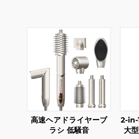
高速ヘアドライヤーブ
2-i
ラシ 低騒音
大型