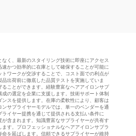
 ヘア
ン フラットアイアン
ロン
LCDディスプレイ チタ
電気プ
ンプレート 電気ヘアド
ンド
ライヤー ストレートア
イロン
となく、最新のスタイリング技術に即座にアクセス
迅速かつ効率的に在庫として確保することが可能に
ットワークが交渉することで、コスト面での利点が
製品出荷前に徹底した品質テストを実施していま
守ることができます。経験豊富なヘアアイロンサプ
構成の選定を企業に支援します。技術サポート体制
ダンスを提供します。在庫の柔軟性により、顧客は
ロンサプライヤーモデルでは、単一のベンダーを通
プライヤー提携を通じて提供される支払い条件に
度が含まれます。知識豊富なサプライヤーが共有す
します。プロフェッショナルなヘアアイロンサプラ
寿命を延ばします。信頼できるサプライヤーが維持