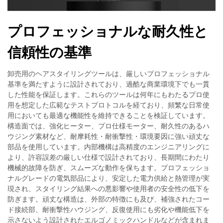
プロフェッショナルな耐久性と
信頼性の基準
卸売用のヘアスタイリングツールは、厳しいプロフェッショナル
基準を満たすように設計されており、過酷な商業環境下でも一貫
した性能を保証します。これらのツールは何年にもわたるプロ使
用を想定した広範なテストプロトコルを経ており、頻繁な日常使
用においても最適な機能性を維持できることを検証しています。
構造面では、強化ヒーター、プロ仕様モーター、耐久性のあるハ
ウジング素材など、耐摩耗性・耐衝撃性・環境要因に強い頑丈な
部品を使用しています。内部機構は高精度のエンジニアリングに
より、許容誤差の厳しい仕様で設計されており、長期間にわたり
機械的故障を防ぎ、スムーズな動作を保ちます。プロフェッショ
ナルグレードの電気部品により、安定した電力供給と熱管理が実
現され、スタイリング結果への悪影響や使用者の安全性の低下を
防ぎます。頑丈な構造は、外部の特徴にも及び、補強されたコー
ド接続部、耐衝撃性ハウジング、反復使用にも劣化や機能低下を
示さないよう設計されたエルゴノミックハンドルなどが含まれま