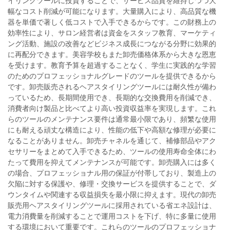
イリングツールに投資することで、サービス品質を維持しつつ大
幅なコスト削減が可能になります。大量購入により、高品質な機
器を単価で著しく低コストで入手できるからです。この財務上の
効率性により、サロン経営者は資金をスタッフ教育、マーケティ
ング活動、施設の改善などビジネス成長につながる分野に効果的
に再配分できます。美容学校もまた卸売価格体系から大きな恩恵
を受けます。教育予算を超過することなく、学生に実践的な学習
のためのプロフェッショナルグレードのツールを提供できるから
です。卸売販売されるヘアスタイリングツールには耐久性が備わ
っているため、長期間使用でき、長期的な交換費用を削減でき、
消費者向け製品と比べてより高い投資収益率を実現します。これ
らのツールのメンテナンス要件は通常最小限であり、頻繁な使用
にも耐える頑丈な構造により、性能の低下や高額な修理が必要に
なることがありません。卸売チャネルを通じて、補修部品やアク
セサリーをまとめて入手できるため、ツールの使用寿命全体にわ
たって費用を抑えてメンテナンスが可能です。卸売購入には多く
の場合、プロフェッショナル用の保証が付帯しており、製造上の
欠陥に対する保護や、修理・交換サービスを提供することで、ダ
ウンタイムや関連する収益損失を最小限に抑えます。現代の卸売
販売用ヘアスタイリングツールに採用されている省エネ設計は、
電力消費量を削減することで運用コストを下げ、特に多量に使用
する環境において重要です。これらのツールのプロフェッショナ