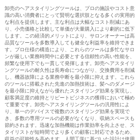
卸売のヘアスタイリングツールは、プロの施設やコスト意
識の高い消費者にとって賢明な選択肢となる多くの実用的
な利点を提供します。主な利点は大幅なコスト削減にあ
り、小売価格と比較して単価が大量購入により劇的に低下
します。この経済的メリットにより、サロンオーナーは高
品質なツールを多数導入しても健全な利益率を維持できま
す。プロ仕様の構造により、これらのツールは多忙なサロ
ンが厳しい業務時間中に必要とする信頼性の高い性能を、
頻繁な使用下でも一貫して発揮します。卸売ヘアスタイリ
ングツールの耐久性は長寿命につながり、交換費用を削減
し、機器故障による業務中断を最小限に抑えます。これら
のツールに搭載された先進の加熱技術は、髪へのダメージ
を最小限に抑えながら優れたスタイリング効果を実現し、
顧客満足度の維持とリピートビジネスの獲得において極め
て重要です。卸売ヘアスタイリングツールの汎用性によ
り、単一のデバイスで複数のスタイリング効果を実現で
き、多数の専用ツールの必要がなくなり、収納スペースも
節約されます。迅速な加熱機能は作業効率を向上させ、ス
タイリストが短時間でより多くの顧客に対応できるため、
収益の可能性を高めます。人間工学に基づいた設計は使用