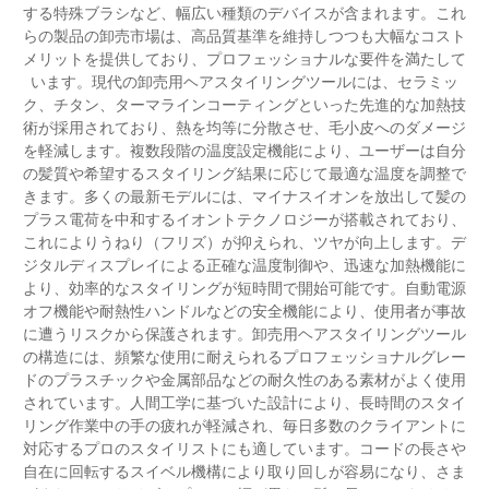
する特殊ブラシなど、幅広い種類のデバイスが含まれます。これ
らの製品の卸売市場は、高品質基準を維持しつつも大幅なコスト
メリットを提供しており、プロフェッショナルな要件を満たして
います。現代の卸売用ヘアスタイリングツールには、セラミッ
ク、チタン、ターマラインコーティングといった先進的な加熱技
術が採用されており、熱を均等に分散させ、毛小皮へのダメージ
を軽減します。複数段階の温度設定機能により、ユーザーは自分
の髪質や希望するスタイリング結果に応じて最適な温度を調整で
きます。多くの最新モデルには、マイナスイオンを放出して髪の
プラス電荷を中和するイオントテクノロジーが搭載されており、
これによりうねり（フリズ）が抑えられ、ツヤが向上します。デ
ジタルディスプレイによる正確な温度制御や、迅速な加熱機能に
より、効率的なスタイリングが短時間で開始可能です。自動電源
オフ機能や耐熱性ハンドルなどの安全機能により、使用者が事故
に遭うリスクから保護されます。卸売用ヘアスタイリングツール
の構造には、頻繁な使用に耐えられるプロフェッショナルグレー
ドのプラスチックや金属部品などの耐久性のある素材がよく使用
されています。人間工学に基づいた設計により、長時間のスタイ
リング作業中の手の疲れが軽減され、毎日多数のクライアントに
対応するプロのスタイリストにも適しています。コードの長さや
自在に回転するスイベル機構により取り回しが容易になり、さま