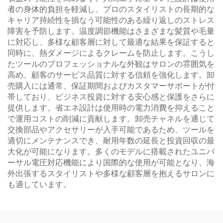
者の身体的負担を軽減し、プロのスタイリストの長期的な
キャリア持続性を損なう可能性のある繰り返しのストレス
障害を予防します。温度調節機能はさまざまな髪質や毛量
に対応し、多様な顧客層に対して最適な結果を保証すると
同時に、熱ダメージによるクレームを防止します。こうし
たツールのプロフェッショナルな外観はサロンの雰囲気を
高め、顧客のサービス品質に対する信頼を強化します。卸
売購入には通常、保証期間およびカスタマーサポートが付
帯しており、ビジネス投資に対する安心感と保護をさらに
提供します。省エネ設計は使用時の電力消費を抑えること
で運用コストの削減に貢献します。卸売チャネルを通じて
交換部品やアクセサリーが入手可能であるため、ツールを
適切にメンテナンスでき、耐用年数の延長と投資回収の最
大化が可能になります。多くのモデルに搭載されたユニバ
ーサル電圧対応機能により国際的な使用が可能となり、海
外出張するスタイリストや多様な顧客層を抱えるサロンに
も適しています。