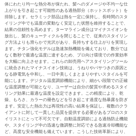
体にわたり均一な熱分布が保たれ、髪へのダメージや不均一な仕
上がりを引き起こす可能性のある過熱部分（ホットスポット）を
排除します。セラミック部品は熱を一定に保持し、長時間のスタ
イリング中でも温度の変動なく安定した状態を維持することで、
結果の信頼性を高めます。ターマライン成分はマイナスイオンを
放出し、髪のキューティクルを閉じることで、従来のスタイリン
グ方法よりも滑らかで光沢があり、長持ちする仕上がりを実現し
ます。チタン強化モデルは急速加熱機能を備えており、数分では
なく数秒で最適な温度に達するため、プロ向け環境での作業効率
を大幅に向上させます。これらの卸売用ヘアスタイリングツール
に統合されたマイナスイオン技術は、うねりやパサつきの原因と
なる静電気を中和し、一日中美しくまとまりやすいスタイルを可
能にします。デジタル温度調節機能により、細かい段階での正確
な温度調整が可能となり、ユーザーは自分の髪質や求めるスタイ
リング効果に最適な温度を設定できます。この精度により、乾
燥、もろさ、カラーの褪色などを引き起こす過度な熱暴露を防ぎ
ます。安定した熱出力は再現性の高い結果を保証し、複数のクラ
イアントに対して一貫した品質を提供する必要があるプロのスタ
イリストにとって不可欠です。自動温度調節による過熱防止機能
や、スタイリング中の迅速な微調整に対応できる急速冷却機能な
ど、高度な安全機能も備えています。こうした技術革新により、