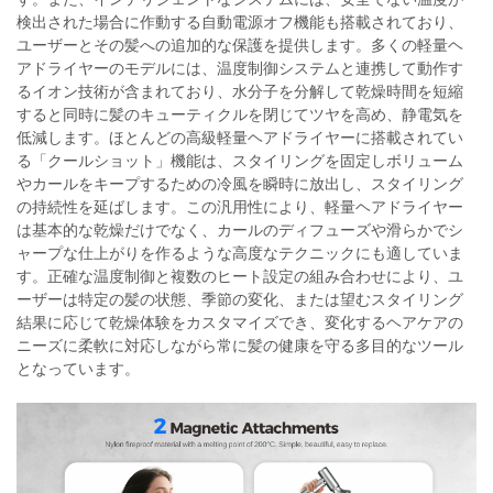
検出された場合に作動する自動電源オフ機能も搭載されており、
ユーザーとその髪への追加的な保護を提供します。多くの軽量ヘ
アドライヤーのモデルには、温度制御システムと連携して動作す
るイオン技術が含まれており、水分子を分解して乾燥時間を短縮
すると同時に髪のキューティクルを閉じてツヤを高め、静電気を
低減します。ほとんどの高級軽量ヘアドライヤーに搭載されてい
る「クールショット」機能は、スタイリングを固定しボリューム
やカールをキープするための冷風を瞬時に放出し、スタイリング
の持続性を延ばします。この汎用性により、軽量ヘアドライヤー
は基本的な乾燥だけでなく、カールのディフューズや滑らかでシ
ャープな仕上がりを作るような高度なテクニックにも適していま
す。正確な温度制御と複数のヒート設定の組み合わせにより、ユ
ーザーは特定の髪の状態、季節の変化、または望むスタイリング
結果に応じて乾燥体験をカスタマイズでき、変化するヘアケアの
ニーズに柔軟に対応しながら常に髪の健康を守る多目的なツール
となっています。