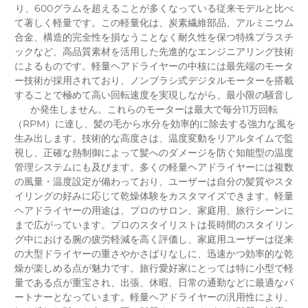
り、600グラムを超えることが多くなっている従来モデルと比べ
て著しく軽量です。この軽量化は、炭素繊維部品、アルミニウム
合金、構造的完全性を損なうことなく耐久性を保つ特殊プラスチ
ックなど、高品質素材を活用した先進的なエンジニアリング技術
によるものです。軽量ヘアドライヤーの中核には最先端のモータ
ー技術が採用されており、ノンブラシ式デジタルモーターを搭載
することで極めて高い回転速度を実現しながら、最小限の騒音し
か発生しません。これらのモーターは最大で毎分11万回転
（RPM）に達し、髪の毛から水分を効率的に除去する強力な風を
生み出します。技術的な高度さは、温度変動をリアルタイムで監
視し、正確な熱制御によって髪へのダメージを防ぐ知能型の温度
管理システムにも及びます。多くの軽量ヘアドライヤーには複数
の風量・温度設定が備わっており、ユーザーは自分の髪質やスタ
イリングの好みに応じて乾燥体験をカスタマイズできます。軽量
ヘアドライヤーの用途は、プロのサロン、家庭用、旅行シーンに
まで広がっています。プロのスタイリストは長時間のスタイリン
グ中における腕の疲労軽減を高く評価し、家庭用ユーザーは従来
の大型ドライヤーの重さやかさばりなしに、迅速かつ効率的な乾
燥が楽しめる点が魅力です。旅行愛好家にとっては特に小型で軽
量である点が重宝され、出張、休暇、日常の通勤などに最適なパ
ートナーとなっています。軽量ヘアドライヤーの汎用性により、