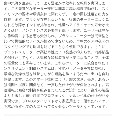
集中気流を生み出して、より迅速かつ効率的な乾燥を実現しま
す。この先進的なモーター技術は非常に高い精度で動作し、スタ
イリングの要求や環境条件に関わらず、一定の回転速度と出力を
維持します。ブラシが存在しないため、従来のモーターによく見
られる故障ポイントが排除され、軽量ヘアドライヤーの寿命が大
きく延び、メンテナンスの必要性も低下します。ユーザーは静か
な作動音による恩恵も受けられ、ブラシレスモーターは従来型と
比べて機械的なノイズが極めて少ないため、早朝のケアや夜間の
スタイリングでも周囲を妨げることなく使用できます。さらに、
ブラシレスモーターの高効率性により発熱が抑えられ、内部部品
の保護だけでなく、大規模な冷却装置が不要になることで、全体
の軽量化にも寄与しています。これらのモーターに統合されたイ
ンテリジェント制御システムは、性能パラメータを常に監視し、
最適な乾燥状態を維持しながら過熱を防止するために出力を自動
調整します。このスマート技術により、髪の太さ、長さ、あるい
は周囲の湿度に関係なく、一貫した仕上がりが保証されます。高
速運転と精密な制御を組み合わせたこの設計により、従来の製品
よりも著しく短い時間でプロフェッショナルレベルの仕上がりを
実現でき、プロのスタイリストから家庭用まで、優れたヘアケア
を求めるすべての人にとって欠かせないツールとなっています。