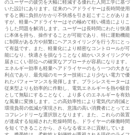
のユーザーの疲労を大幅に軽減する優れた人間工学に基づ
いた設計にあります。従来のヘアドライヤーは長時間使用
すると腕に負担がかかり不快感を引き起こすことがありま
すが、軽量ヘアドライヤーはその極めて軽い構造によりこ
うした問題を解消します。ユーザーは長時間にわたり快適
に本体を持ち、操作することが可能であり、特に運動機能
に制限がある方や頻繁にヘアスタイリングを行う方にとっ
て有益です。また、軽量化により精密なコントロールが可
能になり、快適さを損なうことなく細かいスタイリングや
届きにくい部位への確実なアプローチが容易になります。
エネルギー効率も軽量ヘアドライヤーのもう一つの大きな
利点であり、最先端のモーター技術により少ない電力で優
れたパフォーマンスを発揮します。ブラシレスモーターは
従来型よりも効率的に作動し、電気エネルギーを熱や騒音
として無駄にすることなく、より多くのエネルギーを有効
な風量に変換します。この高効率性により電気代の削減と
環境負荷の低減が実現され、意識の高い消費者にとってエ
コフレンドリーな選択肢となります。また、これらの装置
が達成する短縮された乾燥時間も、ドライヤーの稼働時間
を短くできることから、さらなる省エネに貢献していま
す。携帯性は、柔軟性と利便性が重視される現代のライフ