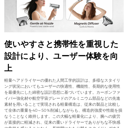
使いやすさと携帯性を重視した
設計により、ユーザー体験を向
上
軽量ヘアドライヤーの優れた人間工学的設計は、多様なスタイリ
ング状況においてもユーザーの快適性、機能性、長期的な使用性
を最優先にした綿密な設計思想に基づいています。カーボンファ
イバー強化材や航空宇宙グレードのアルミニウム部品などの先進
素材を用いることで実現される軽量構造は、従来の製品と比較し
て全体の重量を40～50％削減しながらも、構造的強度や性能を損
なうことなく維持します。この大幅な軽量化により、腕への疲労
が直接的に軽減され、従来の重いドライヤーでありがちな不快感