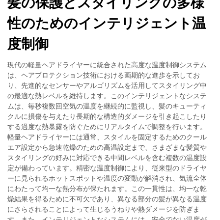
髪の保護とスタイリングの多様
性のためのインテリジェント温
度制御
現代の軽量ヘアドライヤーに統合された高度な温度制御システム
は、ヘアプロテクション技術における画期的な進歩を示してお
り、先進的なセンサーやアルゴリズムを活用してスタイリング中
の最適な熱レベルを維持します。このインテリジェントなシステ
ムは、毎秒複数回空気の温度を継続的に監視し、髪のキューティ
クルに損傷を与えたり長期的な構造的ダメージを引き起こしたり
する過度な熱暴露を防ぐためにリアルタイムで調整を行います。
軽量ヘアドライヤーには通常、スタイルを固定するためのクール
エア設定から急速乾燥のための高温設定まで、さまざまな髪質や
スタイリングの好みに対応できる中間レベルを含む複数の温度設
定が備わっています。精密な温度制御により、従来型のドライヤ
ーに見られるホットスポットや温度の変動が解消され、気流全体
にわたって均一な熱分布が保たれます。この一貫性は、均一な乾
燥結果を得るために不可欠であり、異なる部分の髪が異なる温度
にさらされることによって生じるうねりや熱ダメージを防ぎま
す。また、インテリジェントなシステムには、安全でない温度が