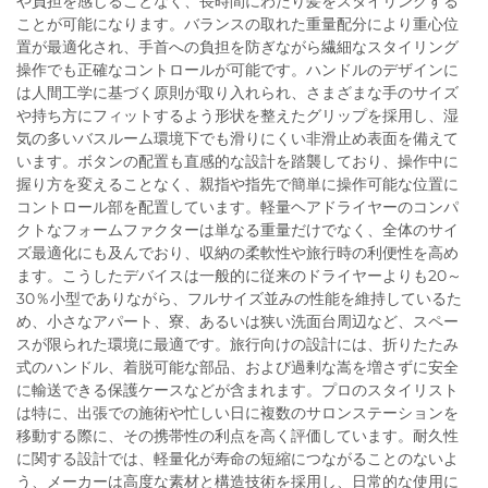
や負担を感じることなく、長時間にわたり髪をスタイリングする
ことが可能になります。バランスの取れた重量配分により重心位
置が最適化され、手首への負担を防ぎながら繊細なスタイリング
操作でも正確なコントロールが可能です。ハンドルのデザインに
は人間工学に基づく原則が取り入れられ、さまざまな手のサイズ
や持ち方にフィットするよう形状を整えたグリップを採用し、湿
気の多いバスルーム環境下でも滑りにくい非滑止め表面を備えて
います。ボタンの配置も直感的な設計を踏襲しており、操作中に
握り方を変えることなく、親指や指先で簡単に操作可能な位置に
コントロール部を配置しています。軽量ヘアドライヤーのコンパ
クトなフォームファクターは単なる重量だけでなく、全体のサイ
ズ最適化にも及んでおり、収納の柔軟性や旅行時の利便性を高め
ます。こうしたデバイスは一般的に従来のドライヤーよりも20～
30％小型でありながら、フルサイズ並みの性能を維持しているた
め、小さなアパート、寮、あるいは狭い洗面台周辺など、スペー
スが限られた環境に最適です。旅行向けの設計には、折りたたみ
式のハンドル、着脱可能な部品、および過剰な嵩を増さずに安全
に輸送できる保護ケースなどが含まれます。プロのスタイリスト
は特に、出張での施術や忙しい日に複数のサロンステーションを
移動する際に、その携帯性の利点を高く評価しています。耐久性
に関する設計では、軽量化が寿命の短縮につながることのないよ
う、メーカーは高度な素材と構造技術を採用し、日常的な使用に