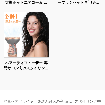
大型ホットエアコーム 維
ーブラシセット 折りたた
持温度式ふんわりカーラー
み可能 電動 LCD温度表示
ヘアドライヤーブラシ
付き 1ステップエアースタ
イラー
ヘアーディフューザー 専
門サロン向けスタイリング
カールドライヤー ディフ
ューザー 汎用ヘアードラ
イヤー付属品 サロン用カ
ールスタイリングツール
軽量ヘアドライヤーを選ぶ最大の利点は、スタイリング中