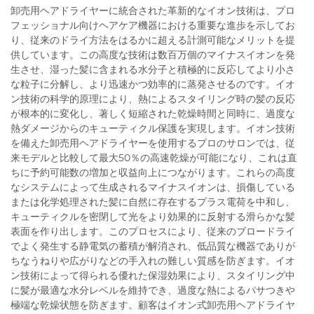
卸売用ヘアドライヤーに統合された革新的なイオン技術は、プロ
フェッショナル向けヘアケア機器における重要な進歩を示してお
り、従来のドライ方法をはるかに超える計測可能なメリットを提
供しています。この高度な技術は数百万個のマイナスイオンを発
生させ、湿った髪に含まれる水分子と積極的に反応してより小さ
な粒子に分解し、より迅速かつ効率的に蒸発させるのです。イオ
ン技術の科学的原理により、熱によるスタイリング時の髪の反応
が根本的に変化し、著しく短縮された乾燥時間と同時に、過度な
熱ダメージからのキューティクル保護を実現します。イオン技術
を備えた卸売用ヘアドライヤーを使用するプロのサロンでは、従
来モデルと比較して最大50％の高速乾燥が可能になり、これは直
ちに予約可能数の増加と収益向上につながります。これらの高度
なシステムによって生成されるマイナスイオンは、損傷している
または化学処理された髪に自然に存在するプラス電荷を中和し、
キューティクルを密閉して光をより効果的に反射する滑らかな髪
表面を作り出します。このプロセスにより、従来のブロードライ
でよく発生する静電気の蓄積が解消され、低品質な機器でありが
ちなうねりや広がりなどの手入れの難しい質感を防ぎます。イオ
ン技術によって得られる優れた保湿効果により、スタイリング中
に髪が最適な水分レベルを維持でき、過度な熱によるパサつきや
極端な乾燥状態を防ぎます。顧客はイオン式卸売用ヘアドライヤ