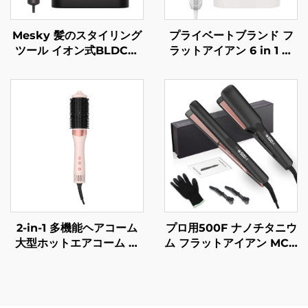
Mesky 髪のスタイリング
プライベートブランド フ
ツール イオン式BLDC高
ラットアイアン 6 in 1 ホ
速5 in 1マルチスタイラー
ットエアボム 電動ワンス
カラードライヤー ホット
テップヘアドライヤー 高
エアブラシ ブローブラシ
速ヘアストレートブラシ
ヘアドライヤー
ホットエアブラシ
2-in-1 多機能ヘアコーム
プロ用500F ナノチタニウ
大型ホットエアコーム 維
ム フラットアイアン MCH
持温度式ふんわりカーラー
赤外線サロン ヘアストレ
ヘアドライヤーブラシ
ートアイロン LCDポータ
ブル電気プライベートブラ
ンド 500Fサロン