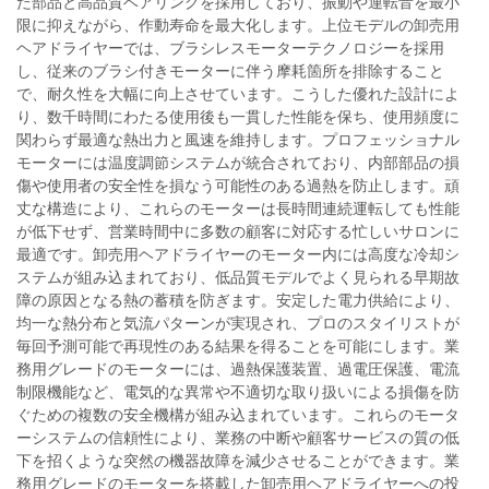
た部品と高品質ベアリングを採用しており、振動や運転音を最小
限に抑えながら、作動寿命を最大化します。上位モデルの卸売用
ヘアドライヤーでは、ブラシレスモーターテクノロジーを採用
し、従来のブラシ付きモーターに伴う摩耗箇所を排除すること
で、耐久性を大幅に向上させています。こうした優れた設計によ
り、数千時間にわたる使用後も一貫した性能を保ち、使用頻度に
関わらず最適な熱出力と風速を維持します。プロフェッショナル
モーターには温度調節システムが統合されており、内部部品の損
傷や使用者の安全性を損なう可能性のある過熱を防止します。頑
丈な構造により、これらのモーターは長時間連続運転しても性能
が低下せず、営業時間中に多数の顧客に対応する忙しいサロンに
最適です。卸売用ヘアドライヤーのモーター内には高度な冷却シ
ステムが組み込まれており、低品質モデルでよく見られる早期故
障の原因となる熱の蓄積を防ぎます。安定した電力供給により、
均一な熱分布と気流パターンが実現され、プロのスタイリストが
毎回予測可能で再現性のある結果を得ることを可能にします。業
務用グレードのモーターには、過熱保護装置、過電圧保護、電流
制限機能など、電気的な異常や不適切な取り扱いによる損傷を防
ぐための複数の安全機構が組み込まれています。これらのモータ
ーシステムの信頼性により、業務の中断や顧客サービスの質の低
下を招くような突然の機器故障を減少させることができます。業
務用グレードのモーターを搭載した卸売用ヘアドライヤーへの投