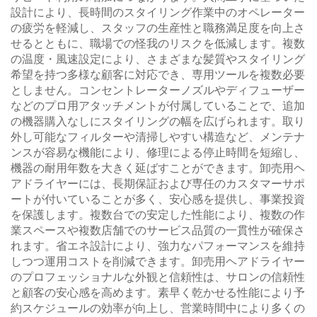
設計により、長時間のスタイリング作業中のオペレーター
の疲労を軽減し、スタッフの生産性と職務満足度を向上さ
せるとともに、職場での怪我のリスクを低減します。複数
の温度・風速設定により、さまざまな髪質やスタイリング
希望を持つ多様な顧客に対応でき、専用ツールを複数必要
としません。コンセントレーターノズルやディフューザー
などのプロ用アタッチメントが付属していることで、追加
の機器購入なしにスタイリングの幅を広げられます。取り
外し可能なフィルターや清掃しやすい構造など、メンテナ
ンスが容易な機能により、修理による停止時間を短縮し、
機器の耐用年数を大きく延ばすことができます。卸売用ヘ
アドライヤーには、長期保証および専任のカスタマーサポ
ートが付いていることが多く、安心感を提供し、事業投資
を保護します。複数台での安定した性能により、複数の作
業スペースや複数店舗でのサービス品質の一貫性が確保さ
れます。省エネ設計により、強力なパフォーマンスを維持
しつつ運用コストを削減できます。卸売用ヘアドライヤー
のプロフェッショナルな外観と信頼性は、サロンの信頼性
と顧客の安心感を高めます。素早く乾かせる性能により予
約スケジュールの効率が向上し、営業時間中により多くの