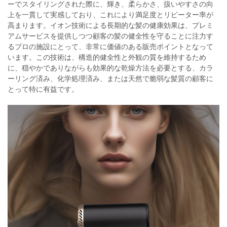
ーでスタイリングされた際に、輝き、柔らかさ、扱いやすさの向
上を一貫して実感しており、これにより満足度とリピーター率が
高まります。イオン技術による長期的な髪の健康効果は、プレミ
アムサービスを提供しつつ顧客の髪の健全性を守ることに注力す
るプロの施設にとって、非常に価値のある販売ポイントとなって
います。この技術は、構造的健全性と外観の質を維持するため
に、穏やかでありながらも効果的な乾燥方法を必要とする、カラ
ーリング済み、化学処理済み、または天然で脆弱な髪質の顧客に
とって特に有益です。