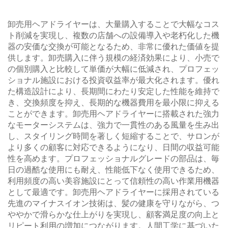
卸売用ヘアドライヤーは、大量購入することで大幅なコス
ト削減を実現し、複数の店舗への設備導入や老朽化した機
器の安価な交換が可能となるため、非常に優れた価値を提
供します。卸売購入に伴う規模の経済効果により、小売で
の個別購入と比較して単価が大幅に低減され、プロフェッ
ショナル施設における投資収益率が最大化されます。優れ
た構造設計により、長期間にわたり安定した性能を維持で
き、交換頻度を抑え、長期的な機器費用を最小限に抑える
ことができます。卸売用ヘアドライヤーに搭載された強力
なモーターシステムは、強力で一貫性のある風量を生み出
し、スタイリング時間を著しく短縮することで、サロンが
より多くの顧客に対応できるようになり、日間の収益可能
性を高めます。プロフェッショナルグレードの部品は、毎
日の過酷な使用にも耐え、性能低下なく使用できるため、
利用頻度の高い美容施設にとって信頼性の高い作業用機器
として最適です。卸売用ヘアドライヤーに採用されている
先進のマイナスイオン技術は、髪の健康を守りながら、つ
ややかで滑らかな仕上がりを実現し、顧客満足度の向上と
リピート利用の増加につながります。人間工学に基づいた