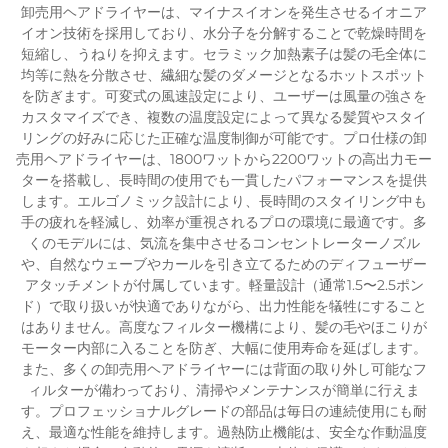
卸売用ヘアドライヤーは、マイナスイオンを発生させるイオニア
イオン技術を採用しており、水分子を分解することで乾燥時間を
短縮し、うねりを抑えます。セラミック加熱素子は髪の毛全体に
均等に熱を分散させ、繊細な髪のダメージとなるホットスポット
を防ぎます。可変式の風速設定により、ユーザーは風量の強さを
カスタマイズでき、複数の温度設定によって異なる髪質やスタイ
リングの好みに応じた正確な温度制御が可能です。プロ仕様の卸
売用ヘアドライヤーは、1800ワットから2200ワットの高出力モー
ターを搭載し、長時間の使用でも一貫したパフォーマンスを提供
します。エルゴノミック設計により、長時間のスタイリング中も
手の疲れを軽減し、効率が重視されるプロの環境に最適です。多
くのモデルには、気流を集中させるコンセントレーターノズル
や、自然なウェーブやカールを引き立てるためのディフューザー
アタッチメントが付属しています。軽量設計（通常1.5〜2.5ポン
ド）で取り扱いが快適でありながら、出力性能を犠牲にすること
はありません。高度なフィルター機構により、髪の毛やほこりが
モーター内部に入ることを防ぎ、大幅に使用寿命を延ばします。
また、多くの卸売用ヘアドライヤーには背面の取り外し可能なフ
ィルターが備わっており、清掃やメンテナンスが簡単に行えま
す。プロフェッショナルグレードの部品は毎日の連続使用にも耐
え、最適な性能を維持します。過熱防止機能は、安全な作動温度