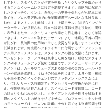
しており、スタイリストが作業を中断したりグリップを緩めたり
することなくシームレスに設定を調整できます。戦略的に配置さ
れたスイッチやボタンは、自然な手の姿勢を保ちながら簡単に操
作でき、プロの美容現場での作業関連障害の一因となる繰り返し
動作によるストレスを軽減します。上級モデルにはLEDインジケ
ーターランプが搭載され、現在の設定や運転状態を視覚的に明確
に表示するため、スタイリストが作業から目を離すことなく確認
できます。バランスの取れたデザインにより、過度な手首の回転
が防がれ、長時間の使用時に生じる疲労を引き起こすてこの力が
低減されます。卸売用ヘアドライヤーに付属するプロフェッショ
ナル用アタッチメントは、スタイリングの幅を大幅に広げます。
コンセントレーターノズルは集中した風を届け、精密なスタイリ
ングやボリュームアップ技術に最適です。ディフューザーアタッ
チメントは、カールやウェーブのある髪の毛の自然なカールパタ
ーンや質感を強調し、うねりの発生を抑えます。工具不要・複雑
な手順不要のクイックチェンジ式アタッチメントシステムによ
り、忙しいサービス時間帯でもアクセサリーの交換が迅速に行
え、作業効率が維持されます。スイベルコード接続部は、コード
の絡まりやねじれを防止し、クライアントの椅子周りを移動する
際のスタイリストの動きを妨げません。プロフェッショナル仕様
の長さのコードは、サロンの設備に十分対応できる到達範囲を確