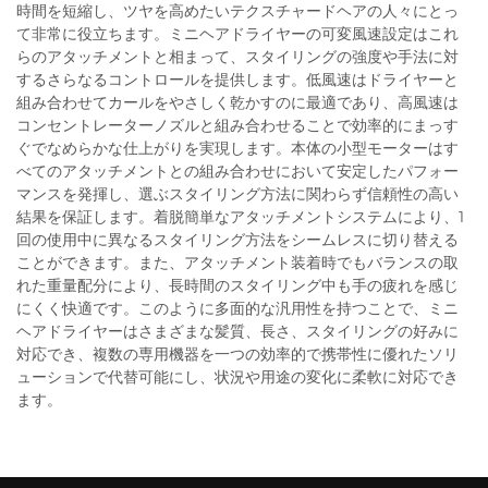
時間を短縮し、ツヤを高めたいテクスチャードヘアの人々にとっ
て非常に役立ちます。ミニヘアドライヤーの可変風速設定はこれ
らのアタッチメントと相まって、スタイリングの強度や手法に対
するさらなるコントロールを提供します。低風速はドライヤーと
組み合わせてカールをやさしく乾かすのに最適であり、高風速は
コンセントレーターノズルと組み合わせることで効率的にまっす
ぐでなめらかな仕上がりを実現します。本体の小型モーターはす
べてのアタッチメントとの組み合わせにおいて安定したパフォー
マンスを発揮し、選ぶスタイリング方法に関わらず信頼性の高い
結果を保証します。着脱簡単なアタッチメントシステムにより、1
回の使用中に異なるスタイリング方法をシームレスに切り替える
ことができます。また、アタッチメント装着時でもバランスの取
れた重量配分により、長時間のスタイリング中も手の疲れを感じ
にくく快適です。このように多面的な汎用性を持つことで、ミニ
ヘアドライヤーはさまざまな髪質、長さ、スタイリングの好みに
対応でき、複数の専用機器を一つの効率的で携帯性に優れたソリ
ューションで代替可能にし、状況や用途の変化に柔軟に対応でき
ます。