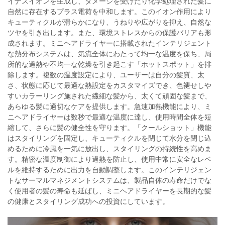
イナスイオンを生成し、ダメージを受けたり化学処理された髪に
自然に存在するプラス電荷を中和します。このイオン作用により
キューティクルが滑らかになり、うねりや広がりを抑え、自然な
ツヤを引き出します。また、環境ストレスからの保護バリアも形
成されます。ミニヘアドライヤーに搭載されたインテリジェント
な熱分布システムは、気流全体にわたって均一な温度を保ち、局
所的な過熱や不均一な乾燥を引き起こす「ホットスポット」を排
除します。複数の温度設定により、ユーザーは自分の髪質、太
さ、状態に応じて最適な熱設定をカスタマイズでき、色褪せしや
すいカラーリング施された繊細な髪から、太くて頑固な髪まで、
あらゆる髪に適切なケアを提供します。急速加熱機能により、ミ
ニヘアドライヤーは数秒で最適な温度に達し、使用時間全体を短
縮して、さらに髪の健全性を守ります。「クールショット」機能
はスタイリングを固定し、キューティクルを閉じて水分を閉じ込
めるために冷風を一気に放出し、スタイリングの持続性を高めま
す。精密な温度制御により過熱を防止し、使用中常に安全なレベ
ルを維持するために出力を自動調整します。このインテリジェン
トなサーマルマネジメントシステムは、製品自体の寿命だけでな
く使用者の髪の寿命も延ばし、ミニヘアドライヤーを長期的な髪
の健康とスタイリング成功への投資にしています。