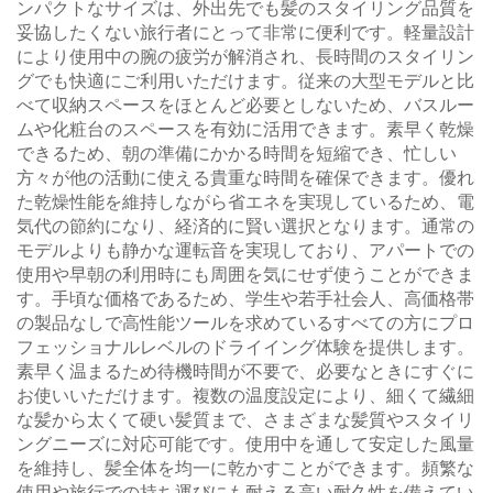
ンパクトなサイズは、外出先でも髪のスタイリング品質を
妥協したくない旅行者にとって非常に便利です。軽量設計
により使用中の腕の疲労が解消され、長時間のスタイリン
グでも快適にご利用いただけます。従来の大型モデルと比
べて収納スペースをほとんど必要としないため、バスルー
ムや化粧台のスペースを有効に活用できます。素早く乾燥
できるため、朝の準備にかかる時間を短縮でき、忙しい
方々が他の活動に使える貴重な時間を確保できます。優れ
た乾燥性能を維持しながら省エネを実現しているため、電
気代の節約になり、経済的に賢い選択となります。通常の
モデルよりも静かな運転音を実現しており、アパートでの
使用や早朝の利用時にも周囲を気にせず使うことができま
す。手頃な価格であるため、学生や若手社会人、高価格帯
の製品なしで高性能ツールを求めているすべての方にプロ
フェッショナルレベルのドライイング体験を提供します。
素早く温まるため待機時間が不要で、必要なときにすぐに
お使いいただけます。複数の温度設定により、細くて繊細
な髪から太くて硬い髪質まで、さまざまな髪質やスタイリ
ングニーズに対応可能です。使用中を通して安定した風量
を維持し、髪全体を均一に乾かすことができます。頻繁な
使用や旅行での持ち運びにも耐える高い耐久性を備えてい