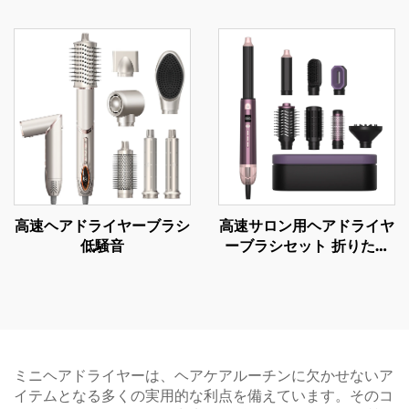
ッシュ セラミック負イオ
ットエアボム 電動ワンス
ン付きヘアドライヤー
テップヘアドライヤー 高
速ヘアストレートブラシ
ホットエアブラシ
高速ヘアドライヤーブラシ
高速サロン用ヘアドライヤ
低騒音
ーブラシセット 折りたた
み可能 電動 LCD温度表示
付き 1ステップエアースタ
イラー
ミニヘアドライヤーは、ヘアケアルーチンに欠かせないア
イテムとなる多くの実用的な利点を備えています。そのコ