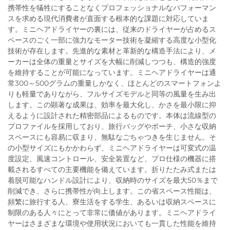
携帯性を犠牲にすることなくプロフェッショナルなパフォーマン
スを求める現代消費者が直面する根本的な課題に対応していま
す。ミニヘアドライヤーの裏には、従来のドライヤーが占めるス
ペースのごく一部に強力なモーター技術を凝縮する高度な小型化
技術が存在します。先進的な素材と革新的な構造手法により、メ
ーカーは全体の重量とサイズを大幅に削減しつつも、構造的強度
を維持することが可能になっています。ミニヘアドライヤーは通
常300～500グラムの重量しかなく、ほとんどのスマートフォンよ
りも軽量でありながら、フルサイズモデルと同等の風量を生み出
します。この顕著な成果は、効率を最大化し、かさを最小限に抑
えるように設計された精密部品によるものです。本体は流線型の
プロファイルを採用しており、旅行バッグやポーチ、小さな収納
スペースにも容易に収まり、無駄なごちゃつきを生じません。そ
の小型サイズにもかかわらず、ミニヘアドライヤーは可変式の温
度設定、風速コントロール、安全装置など、プロ仕様の機器に搭
載されるすべての主要機能を備えています。折りたたみ式または
着脱可能なハンドル設計により、収納時のサイズを最大50％まで
削減でき、さらに携帯性が向上します。この省スペース性能は、
頻繁に旅行する人、寮生活をする学生、あるいは収納スペースに
制限のある人々にとって非常に価値があります。ミニヘアドライ
ヤーはさまざまな環境や使用状況においても一貫した性能を維持