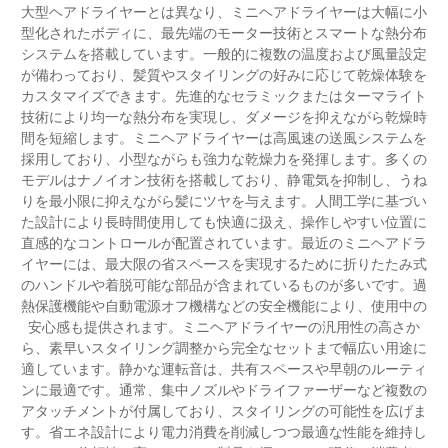
大型ヘアドライヤーとは異なり、ミニヘアドライヤーは大幅に小
型化されたボディに、最先端のモーター技術とスマートな熱分布
システムを搭載しています。一般的に複数の温度および風量設定
が備わっており、髪質やスタイリングの好みに応じて乾燥体験を
カスタマイズできます。先進的なセラミックまたはターマライト
技術により均一な熱分布を実現し、ダメージを抑えながら乾燥時
間を短縮します。ミニヘアドライヤーは高風速の送風システムを
採用しており、小型ながらも強力な乾燥力を発揮します。多くの
モデルはナノイオン技術を搭載しており、静電気を抑制し、うね
りを最小限に抑えながら髪にツヤを与えます。人間工学に基づい
た設計により長時間使用しても快適に扱え、操作しやすい位置に
直感的なコントロールが配置されています。最近のミニヘアドラ
イヤーには、最大限の省スペースを実現するために折りたたみ式
のハンドルや着脱可能な部品が含まれているものが多いです。過
熱保護機能や自動電源オフ機構などの安全機能により、使用中の
安心感も提供されます。ミニヘアドライヤーの汎用性の高さか
ら、素早いスタイリング調整から完全なセットまで幅広い用途に
適しています。静かな運転音は、共有スペースや早朝のルーティ
ンに最適です。通常、集中ノズルやドライファーザーなど複数の
アタッチメントが付属しており、スタイリングの可能性を広げま
す。省エネ設計により電力消費を削減しつつ最適な性能を維持し