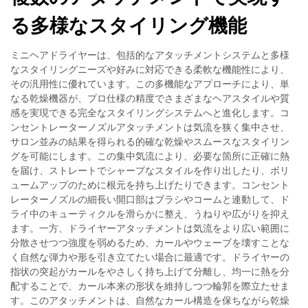
る多様なスタイリング機能
ミニヘアドライヤーは、包括的なアタッチメントシステムと多様
なスタイリングニーズや好みに対応できる柔軟な機能性により、
その汎用性に優れています。この多機能なアプローチにより、単
なる乾燥機器が、プロ仕様の精度でさまざまなヘアスタイルや質
感を実現できる完全なスタイリングシステムへと進化します。コ
ンセントレーターノズルアタッチメントは気流を狭く集中させ、
サロン並みの結果を得られる的確な乾燥やスムースなスタイリン
グを可能にします。この集中気流により、必要な箇所に正確に熱
を届け、ストレートでシャープなスタイルを作り出したり、ボリ
ュームアップのために根元を持ち上げたりできます。コンセント
レーターノズルの細長い開口部はブラシやコームと連動して、ド
ライ中のキューティクルを滑らかに整え、うねりや広がりを抑え
ます。一方、ドライヤーアタッチメントは気流をより広い範囲に
分散させつつ強度を弱めるため、カールやウェーブを壊すことな
く自然な弾力や形を引き立てたい場合に最適です。ドライヤーの
指状の突起がカールをやさしく持ち上げて分離し、均一に熱を分
配することで、カール本来の形状を維持しつつ輪郭を際立たせま
す。このアタッチメントは、自然なカール構造を保ちながら乾燥