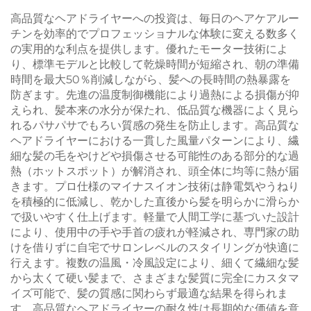
高品質なヘアドライヤーへの投資は、毎日のヘアケアルー
チンを効率的でプロフェッショナルな体験に変える数多く
の実用的な利点を提供します。優れたモーター技術によ
り、標準モデルと比較して乾燥時間が短縮され、朝の準備
時間を最大50％削減しながら、髪への長時間の熱暴露を
防ぎます。先進の温度制御機能により過熱による損傷が抑
えられ、髪本来の水分が保たれ、低品質な機器によく見ら
れるパサパサでもろい質感の発生を防止します。高品質な
ヘアドライヤーにおける一貫した風量パターンにより、繊
細な髪の毛をやけどや損傷させる可能性のある部分的な過
熱（ホットスポット）が解消され、頭全体に均等に熱が届
きます。プロ仕様のマイナスイオン技術は静電気やうねり
を積極的に低減し、乾かした直後から髪を明らかに滑らか
で扱いやすく仕上げます。軽量で人間工学に基づいた設計
により、使用中の手や手首の疲れが軽減され、専門家の助
けを借りずに自宅でサロンレベルのスタイリングが快適に
行えます。複数の温風・冷風設定により、細くて繊細な髪
から太くて硬い髪まで、さまざまな髪質に完全にカスタマ
イズ可能で、髪の質感に関わらず最適な結果を得られま
す。高品質なヘアドライヤーの耐久性は長期的な価値を意