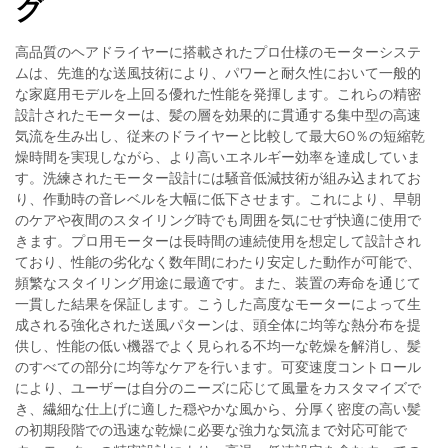
グ
高品質のヘアドライヤーに搭載されたプロ仕様のモーターシステ
ムは、先進的な送風技術により、パワーと耐久性において一般的
な家庭用モデルを上回る優れた性能を発揮します。これらの精密
設計されたモーターは、髪の層を効果的に貫通する集中型の高速
気流を生み出し、従来のドライヤーと比較して最大60％の短縮乾
燥時間を実現しながら、より高いエネルギー効率を達成していま
す。洗練されたモーター設計には騒音低減技術が組み込まれてお
り、作動時の音レベルを大幅に低下させます。これにより、早朝
のケアや夜間のスタイリング時でも周囲を気にせず快適に使用で
きます。プロ用モーターは長時間の連続使用を想定して設計され
ており、性能の劣化なく数年間にわたり安定した動作が可能で、
頻繁なスタイリング用途に最適です。また、装置の寿命を通じて
一貫した結果を保証します。こうした高度なモーターによって生
成される強化された送風パターンは、頭全体に均等な熱分布を提
供し、性能の低い機器でよく見られる不均一な乾燥を解消し、髪
のすべての部分に均等なケアを行います。可変速度コントロール
により、ユーザーは自分のニーズに応じて風量をカスタマイズで
き、繊細な仕上げに適した穏やかな風から、分厚く密度の高い髪
の初期段階での迅速な乾燥に必要な強力な気流まで対応可能で