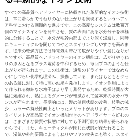
すべての高品質ヘアドライヤーに搭載された革新的なイオン技術
は、常に滑らかでうねりのない仕上がりを実現するというヘアケ
ア科学における画期的な進歩です。この高度なシステムは数百万
個のマイナスイオンを発生させ、髪の表面にある水分分子を積極
的に分解することで、水分が毛幹内部までより深く浸透し、同時
にキューティクルを閉じてつやとスタイリングしやすさを高めま
す。従来の乾燥方法では静電気を帯びて広がりやすい髪になりが
ちですが、高品質ヘアドライヤーのイオン機能は、広がりやうね
りの原因となるプラス電荷を中和するため、毎回プロのような仕
上がりが得られます。この技術は、通常のドライヤーではなめら
かにしづらい化学処理済み、損傷している、またはもともとクセ
のある髪に対して特に高い効果を発揮します。イオン作用によっ
て作られる微細な水粒子はより早く蒸発するため、乾燥時間が大
幅に短縮され、熱によるダメージが軽減されて髪本来の水分バラ
ンスが守られます。長期的には、髪の健康状態の改善、枝毛の減
少、カラーの持続性向上といったメリットがあります。プロのス
タイリストが高品質でイオン機能付きのヘアドライヤーを好むの
は、さまざまな髪質や状態に対しても予測可能な結果が得られる
からです。また、キューティクルが閉じた状態が保たれること
で、湿気や外的要因によるうねりやツヤの喪失にも強く、スタイ