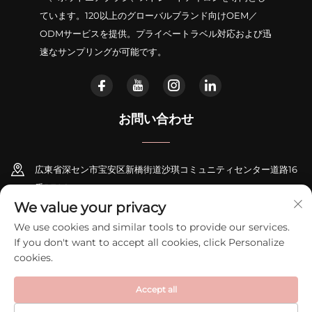
ています。120以上のグローバルブランド向けOEM／
ODMサービスを提供。プライベートラベル対応および迅
速なサンプリングが可能です。
お問い合わせ
広東省深セン市宝安区新橋街道沙琪コミュニティセンター道路16
番B706
We value your privacy
+86-18948311339
We use cookies and similar tools to provide our services.
If you don't want to accept all cookies, click Personalize
[email protected]
cookies.
Accept all
Copyright © 2026 深圳市ゼクシーインテリジェントエレクトロニクス有限
公司。全著作権所有。
プライバシーポリシー