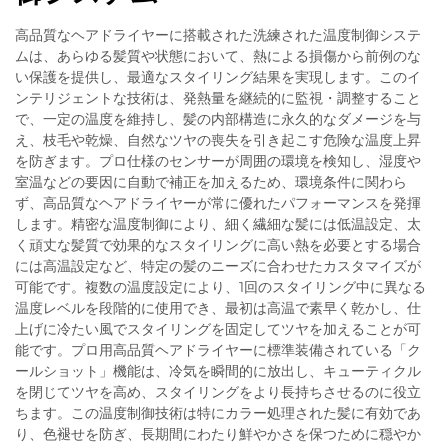
高品質なヘアドライヤーに搭載された洗練された温度制御システ
ムは、あらゆる髪質や状態において、熱による損傷から前例のな
い保護を提供し、最適なスタイリング結果を実現します。このイ
ンテリジェントな技術は、発熱量を継続的に監視・調整すること
で、一定の温度を維持し、髪の内部構造に永久的なダメージを与
え、枝毛や乾燥、自然なツヤの喪失を引き起こす危険な温度上昇
を防ぎます。プロ仕様のセンサーが周囲の環境を検知し、湿度や
室温などの要因に自動で補正を加えるため、環境条件に関わら
ず、高品質なヘアドライヤーが常に優れたパフォーマンスを発揮
します。精密な温度制御により、細く繊細な髪には低温設定、太
く頑丈な髪質で効果的なスタイリングに高い熱を必要とする場合
には高温設定など、特定の髪のニーズに合わせたカスタマイズが
可能です。複数の温度設定により、1回のスタイリング中に異なる
温度レベルを段階的に使用でき、最初は高温で素早く乾かし、仕
上げに冷たい風でスタイリングを固定してツヤを加えることが可
能です。プロ用高品質ヘアドライヤーに標準装備されている「ク
ールショット」機能は、冷気を瞬間的に放出し、キューティクル
を閉じてツヤを高め、スタイリングをより長持ちさせるのに役立
ちます。この温度制御技術は特にカラー処理された髪に有効であ
り、色褪せを防ぎ、長期間にわたり鮮やかさを保つために穏やか