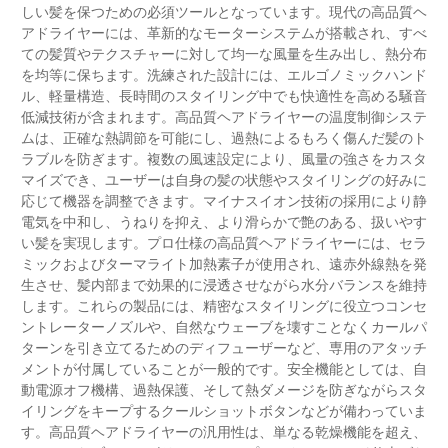
しい髪を保つための必須ツールとなっています。現代の高品質ヘ
アドライヤーには、革新的なモーターシステムが搭載され、すべ
ての髪質やテクスチャーに対して均一な風量を生み出し、熱分布
を均等に保ちます。洗練された設計には、エルゴノミックハンド
ル、軽量構造、長時間のスタイリング中でも快適性を高める騒音
低減技術が含まれます。高品質ヘアドライヤーの温度制御システ
ムは、正確な熱調節を可能にし、過熱によるもろく傷んだ髪のト
ラブルを防ぎます。複数の風速設定により、風量の強さをカスタ
マイズでき、ユーザーは自身の髪の状態やスタイリングの好みに
応じて機器を調整できます。マイナスイオン技術の採用により静
電気を中和し、うねりを抑え、より滑らかで艶のある、扱いやす
い髪を実現します。プロ仕様の高品質ヘアドライヤーには、セラ
ミックおよびターマライト加熱素子が使用され、遠赤外線熱を発
生させ、髪内部まで効果的に浸透させながら水分バランスを維持
します。これらの製品には、精密なスタイリングに役立つコンセ
ントレーターノズルや、自然なウェーブを壊すことなくカールパ
ターンを引き立てるためのディフューザーなど、専用のアタッチ
メントが付属していることが一般的です。安全機能としては、自
動電源オフ機構、過熱保護、そして熱ダメージを防ぎながらスタ
イリングをキープするクールショットボタンなどが備わっていま
す。高品質ヘアドライヤーの汎用性は、単なる乾燥機能を超え、