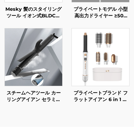
Mesky 髪のスタイリング
プライベートモデル 小型
ツール イオン式BLDC高
高出力ドライヤー ≥500
速5 in 1マルチスタイラー
万/m³ プラズマ 4段階温度
カラードライヤー ホット
調節 軽量ミニヘアードラ
エアブラシ ブローブラシ
イヤー
ヘアドライヤー
スチームヘアツール カー
プライベートブランド フ
リングアイアン セラミッ
ラットアイアン 6 in 1 ホ
クヘアアイアン ローラー
ットエアボム 電動ワンス
ウェーバー スタイリング
テップヘアドライヤー 高
ツール ヘアカーラー 電動
速ヘアストレートブラシ
カールスタイラー
ホットエアブラシ