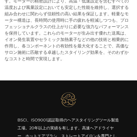
す。モーターの精密設計により、高温・低速設定を含むすべての
温度および風量設定においても安定した性能を維持し、選択する
組み合わせに関わらず信頼性の高い結果を保証します。軽量なモ
ーター構造は、長時間の使用時に手の疲れを軽減しつつも、プロ
フェッショナルクラスの仕上がりに必要な強力なパフォーマンス
を保持しています。これらのモーターが生み出す優れた送風は、
イオン発生装置やセラミック加熱素子などの他の技術と相乗的に
作用し、各コンポーネントの有効性を最大化することで、高価な
サロン施術に匹敵する卓越したスタイリング効果を、そのわずか
なコストと時間で実現します。
BSCI、ISO9001認証取得のヘアスタイリングツール製造
工場。20年以上の実績を有します。高速ヘアドライヤ
ー、ホットエアブラシ、ストレートアイロンを専門とし