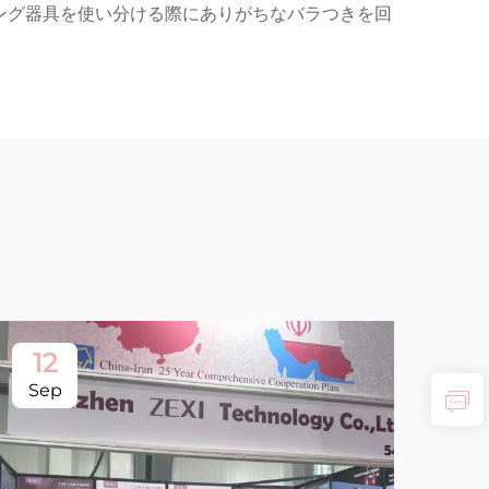
ング器具を使い分ける際にありがちなバラつきを回
12
Sep