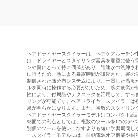
エアストレートアイロ
ンス
ン 髪のケア用ドライヤ
ヤー
ー マルチスタイラー
トブ
ヘアドライヤースタイラーは、ヘアケアルーチン
は、ドライヤーとスタイリング器具を順番に使う
ンや親にとって特に価値があり、迅速かつ洗練さ
に行うため、熱による暴露時間が短縮され、髪の
制御された熱分布システムにより、一貫した温度
ルを同時に操作する必要がないため、腕の疲労が
性により、付属品やテクニックを活用して、すっ
リングが可能です。ヘアドライヤースタイラーは
果が明らかになります。また、複数のスタイリン
ヘアドライヤースタイラーモデルはコンパクト設
納面での利点としては、複数のツールを1つのデ
別個のツールを使いこなすよりも短い学習期間し
ースタイラーモデルには、自動電源オフ機能や耐