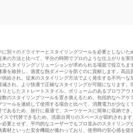
テップヘアドライ
温度表示付き 1ス
 高速ヘアストレー
エアースタイ
ラシ ホットエアブ
ラシ
中に別々のドライヤーとスタイリングツールを必要としないた
従来の方法と比べて、半分の時間でプロのような仕上がりを実
れたスタイリングソリューションが求められる場面で役立ちま
健康を維持し、過度な熱ダメージを防ぐのに貢献します。高品
が供給され、従来のスタイリング方法でよく発生する不均一な
軽減され、より快適で正確なスタイリングが可能になります。
きりとしたストレートスタイル、ボリュームのあるブロウアウ
複数のスタイリングツールを置き換えるため、包括的なヘアケ
グツールを連続して使用する場合と比べて、消費電力が少なく
計であるため、旅行に最適で、スーツケースに簡単に収納でき
バイスで代替できるため、洗面台周りのスペースが節約されま
か必要とせず、平均的なユーザーでもプロ並みのスタイリング
熱素材といった安全機能が備わっており、使用時の安心感を提