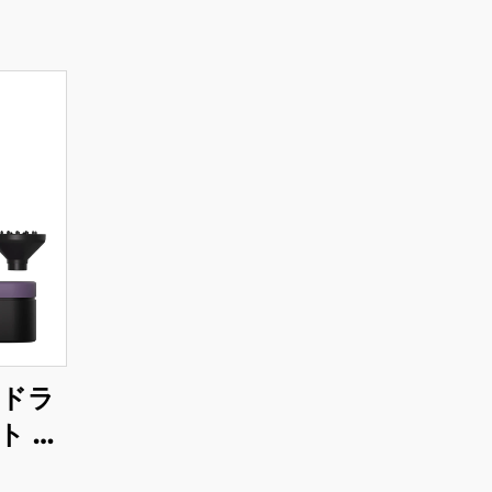
アドラ
ト 折
LCD