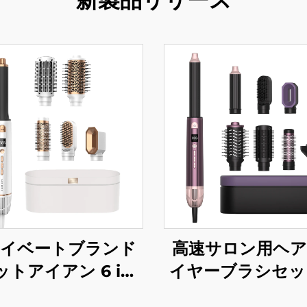
イベートブランド
高速サロン用ヘ
トアイアン 6 in 1
イヤーブラシセッ
トエアボム 電動ワ
りたたみ可能 電動 