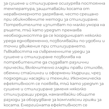
за сушене и стилизиране осигурява постоянна
температура, защитавайки косата от
неравномерното загряване, често срещано
при обикновените методи за стилизиране.
Потребителите изпитват по-малко умора на
ръцете, тъй като уредът премахва
необходимостта да се координират няколко
уреда едновременно, позволявайки по-удобни и
точни движения при стилизирането.
Гъвкавостта на съвременните уреди за
сушене и стилизиране позволява на
потребителите да създават различни
прически, включително гладки прави стилове,
обемни стайлинги и оформени къдрици, чрез
подходящи насадки и техники. Икономическа
ефективност се появява, тъй като уредът за
сушене и стилизиране заменя няколко
стилизиращи уреда, намалявайки общите
разходи за оборудване за комплексни грижи за
косата. Енергийната ефективност се