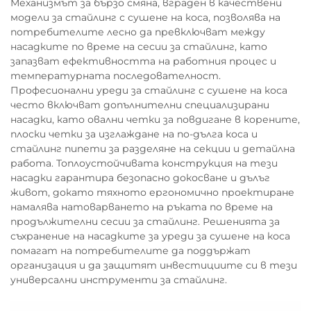
Механизмът за бързо смяна, вграден в качествени
модели за стайлинг с сушене на коса, позволява на
потребителите лесно да превключват между
насадките по време на сесии за стайлинг, като
запазват ефективността на работния процес и
температурната последователност.
Професионални уреди за стайлинг с сушене на коса
често включват допълнителни специализирани
насадки, като овални четки за повдигане в корените,
плоски четки за изглаждане на по-дълга коса и
стайлинг пипети за разделяне на секции и детайлна
работа. Топлоустойчивата конструкция на тези
насадки гарантира безопасно докосване и дълъг
живот, докато тяхното ергономично проектиране
намалява натоварването на ръката по време на
продължителни сесии за стайлинг. Решенията за
съхранение на насадките за уреди за сушене на коса
помагат на потребителите да поддържат
организация и да защитят инвестициите си в тези
универсални инструменти за стайлинг.