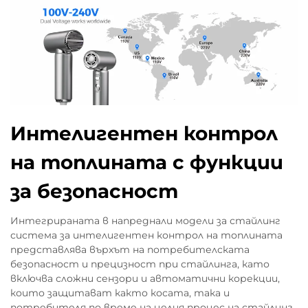
Интелигентен контрол
на топлината с функции
за безопасност
Интегрираната в напреднали модели за стайлинг
система за интелигентен контрол на топлината
представлява върхът на потребителската
безопасност и прецизност при стайлинга, като
включва сложни сензори и автоматични корекции,
които защитават както косата, така и
потребителя по време на целия процес на стайлинг.