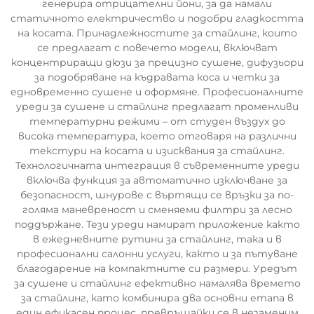
генерира отрицателни йони, за да намали
статичното електричество и подобри гладкостта
на косата. Принадлежностите за стайлинг, които
се предлагат с повечето модели, включват
концентриращи дюзи за прецизно сушене, дифузьори
за подобряване на къдравата коса и четки за
едновременно сушене и оформяне. Професионалните
уреди за сушене и стайлинг предлагат променливи
температурни режими – от студен въздух до
висока температура, което отговаря на различни
текстури на косата и изисквания за стайлинг.
Технологичната интеграция в съвременните уреди
включва функция за автоматично изключване за
безопасност, шнурове с въртящи се връзки за по-
голяма маневреност и сменяеми филтри за лесно
поддържане. Тези уреди намират приложение както
в ежедневните рутини за стайлинг, така и в
професионални салонни услуги, както и за пътуване
благодарение на компактните си размери. Уредът
за сушене и стайлинг ефективно намалява времето
за стайлинг, като комбинира два основни етапа в
един ефикасен процес, превръщайки се в незаменим