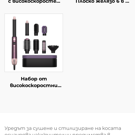
с високоскоростен
Плоско желязо 6 в 1
мотор NATURAL,
Топловъздушен
плещениче с топъл
апарат
въздух за
Електрическа
изглаждане, сушилка
едностъпкова
за коса,
сушилка за коса Бърз
мултистайлер
правител за коса
Четка с топъл
въздух
Набор от
високоскоростни
салонни сушилки за
коса с преносима
електрическа четка,
сгъваема с дисплей
на LCD за
температурата,
Уредът за сушене и стилизиране на косата
едностъпков
осигурява изключителни предимства в