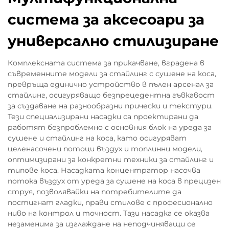
система за аксесоари за
универсално стилизиране
Комплексната система за прикачване, вградена в
съвременните модели за стайлинг с сушене на коса,
превръща единично устройство в пълен арсенал за
стайлинг, осигуряващо безпрецедентна гъвкавост
за създаване на разнообразни прически и текстури.
Тези специализирани насадки са проектирани да
работят безпроблемно с основния блок на уреда за
сушене и стайлинг на коса, като осигуряват
целенасочени потоци въздух и топлинни модели,
оптимизирани за конкретни техники за стайлинг и
типове коса. Насадката концентратор насочва
потока въздух от уреда за сушене на коса в прецизен
струя, позволявайки на потребителите да
постигнат гладки, прави стилове с професионално
ниво на контрол и точност. Тази насадка се оказва
незаменима за изглаждане на неподчиняващи се