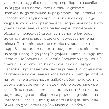
участъци, създаване на остри пробори и насочване
на въздушния поток точно там, където е
необходим, за оптимални резултати при стайлинга.
Насадката дифузьор променя начина на грижа за
къдрава коса, като разпределя въздушния поток от
уреда за сушене на коса равномерно в по-големи
области, подсилвайки естествените къдрици,
докато минимизира пушека и нарушаването на
обема. Потребителите с текстурирана или
къдрава коса имат огромна полза от способността
на тази насадка да запазва дефиницията на къдрите,
като същевременно намалява времето за сушене в
сравнение с естественото сушене на въздух.
Насадки с кръгла четка, интегрирани в системите
за стайлинг с сушене на коса, комбинират действие
на четкане и сушене, създавайки обем, гладкост и
форма едновременно за ефективно оформяне чрез
фена. Тези насадки четки се предлагат в различни
размери, за да отговарят на различни дължини на
косата и желана интензивност на къдри, от леки
вълни до драматично увеличаване на обема.