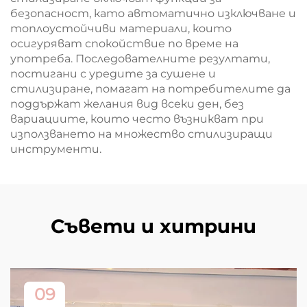
безопасност, като автоматично изключване и
топлоустойчиви материали, които
осигуряват спокойствие по време на
употреба. Последователните резултати,
постигани с уредите за сушене и
стилизиране, помагат на потребителите да
поддържат желания вид всеки ден, без
вариациите, които често възникват при
използването на множество стилизиращи
инструменти.
Съвети и хитрини
09