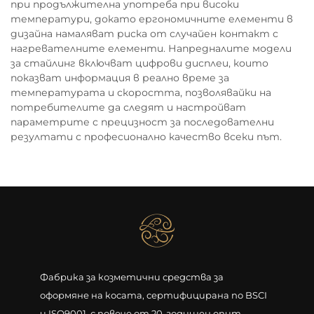
при продължителна употреба при високи
температури, докато ергономичните елементи в
дизайна намаляват риска от случайен контакт с
нагревателните елементи. Напредналите модели
за стайлинг включват цифрови дисплеи, които
показват информация в реално време за
температурата и скоростта, позволявайки на
потребителите да следят и настройват
параметрите с прецизност за последователни
резултати с професионално качество всеки път.
Фабрика за козметични средства за
оформяне на косата, сертифицирана по BSCI
и ISO9001, с повече от 20-годишен опит.