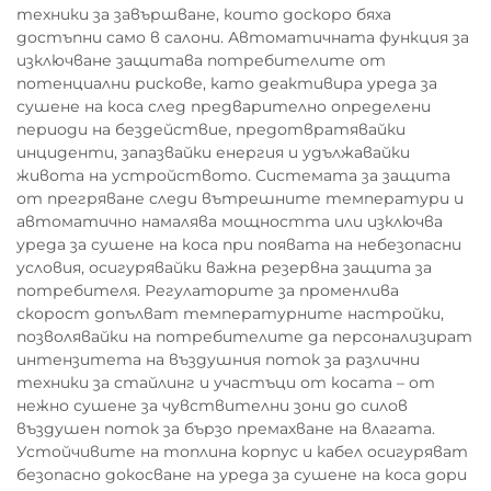
техники за завършване, които доскоро бяха
достъпни само в салони. Автоматичната функция за
изключване защитава потребителите от
потенциални рискове, като деактивира уреда за
сушене на коса след предварително определени
периоди на бездействие, предотвратявайки
инциденти, запазвайки енергия и удължавайки
живота на устройството. Системата за защита
от прегряване следи вътрешните температури и
автоматично намалява мощността или изключва
уреда за сушене на коса при появата на небезопасни
условия, осигурявайки важна резервна защита за
потребителя. Регулаторите за променлива
скорост допълват температурните настройки,
позволявайки на потребителите да персонализират
интензитета на въздушния поток за различни
техники за стайлинг и участъци от косата – от
нежно сушене за чувствителни зони до силов
въздушен поток за бързо премахване на влагата.
Устойчивите на топлина корпус и кабел осигуряват
безопасно докосване на уреда за сушене на коса дори