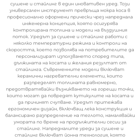
сушене и стайлинг в един иновативен уред. Този
универсален инструмент превръща мокра коса в
професионално оформени прически чрез напреднала
инженерна концепция, която осигурява
контролирана топлина и модели на въздушния
поток. Уредът за сушене и стайлинг работи с
няколко температурни режима и контроли на
скоростта, което позволява на потребителите да
персонализират използването според типа,
дължината на косата и желания резултат от
стайлинга. Съвременните модели включват
керамични нагревателни елементи, които
разпределят топлината равномерно,
предотвратявайки възникването на горещи точки,
които могат да повредят кутикулите на косата и
да причинят счупване. Уредът притежава
ергономичен дизайн, включващ лека конструкция и
балансирано разпределение на теглото, намалявайки
умората по време на продължителни сесии за
стайлинг. Напредналите уреди за сушене и
стайлинг включват йонна технология, която