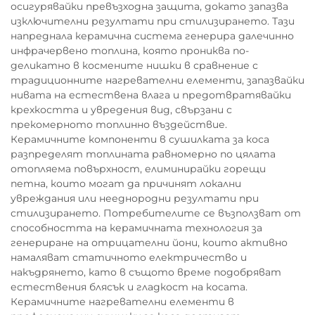
осигурявайки превъзходна защита, докато запазва
изключителни резултати при стилизирането. Тази
напреднала керамична система генерира далечинно
инфрачервено топлина, която прониква по-
деликатно в космените нишки в сравнение с
традиционните нагревателни елементи, запазвайки
нивата на естествена влага и предотвратявайки
крехкостта и увредения вид, свързани с
прекомерното топлинно въздействие.
Керамичните компоненти в сушилката за коса
разпределят топлината равномерно по цялата
отопляема повърхност, елиминирайки горещи
петна, които могат да причинят локални
увреждания или нееднородни резултати при
стилизирането. Потребителите се възползват от
способността на керамичната технология за
генериране на отрицателни йони, които активно
намаляват статичното електричество и
накъдрянето, като в същото време подобряват
естествения блясък и гладкост на косата.
Керамичните нагревателни елементи в