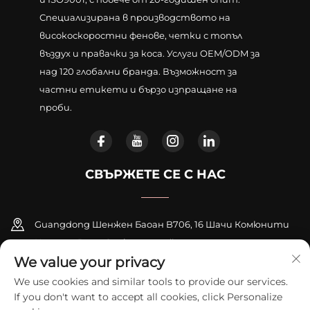
Специализирана в производството на
високоскоростни фенове, четки с топъл
въздух и правачки за коса. Услуги OEM/ODM за
над 120 глобални бранда. Възможност за
частни етикети и бързо изпращане на
проби.
СВЪРЖЕТЕ СЕ С НАС
Guangdong Шенжен Баоан B706, 16 Шачи Комюнити
Център Роуд, Синкяо стрийт
We value your privacy
+86-18948311339
We use cookies and similar tools to provide our services.
If you don't want to accept all cookies, click Personalize
[email protected]