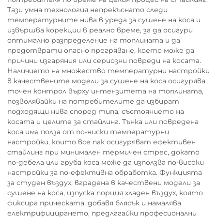
Тази умна технология непрекъснато следи
температурните нива в уреда за сушене на коса и
извършва корекции в реално време, за да осигури
оптимално разпределение на топлината и да
предотврати опасно прегряване, което може да
причини изгаряния или сериозни повреди на косата.
Наличието на множество температурни настройки
в качествените модели за сушене на коса осигурява
точен контрол върху интензитета на топлината,
позволявайки на потребителите да избират
подходящи нива според типа, състоянието на
косата и целите за стайлинг. Тънка или повредена
коса има полза от по-ниски температурни
настройки, които все пак осигуряват ефективен
стайлинг при минимален термичен стрес, докато
по-дебела или груба коса може да използва по-високи
настройки за по-ефективна обработка. Функцията
за студен въздух, вградена в качествени модели за
сушене на коса, изпуска порция хладен въздух, която
фиксира прическата, добавя блясък и намалява
електрифицирането, предлагайки професионални