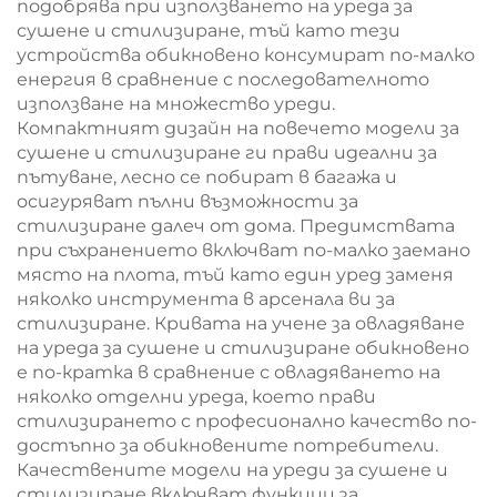
подобрява при използването на уреда за
сушене и стилизиране, тъй като тези
устройства обикновено консумират по-малко
енергия в сравнение с последователното
използване на множество уреди.
Компактният дизайн на повечето модели за
сушене и стилизиране ги прави идеални за
пътуване, лесно се побират в багажа и
осигуряват пълни възможности за
стилизиране далеч от дома. Предимствата
при съхранението включват по-малко заемано
място на плота, тъй като един уред заменя
няколко инструмента в арсенала ви за
стилизиране. Кривата на учене за овладяване
на уреда за сушене и стилизиране обикновено
е по-кратка в сравнение с овладяването на
няколко отделни уреда, което прави
стилизирането с професионално качество по-
достъпно за обикновените потребители.
Качествените модели на уреди за сушене и
стилизиране включват функции за