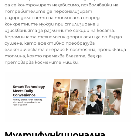
да се контролират независимо, позволявайки на
потребителите да персонализират
разпределението на топлината според
конкретните нужди при стилизиране и
изискванията за различните секции на косата.
Керамичната технология допринася и за по-бързо
сушене, като ефективно преобразува
електрическата енергия в постоянна, проникваща
топлина, която премахва влагата, без да
претоварва космените нишки.
Мултифункционална