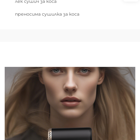
лек сушич за коса
преносима сушилка за коса