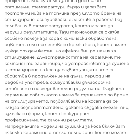
професионални сушилки за коса достигат
оптимални температури бързо и запазват
постоянни нива на топлина през цялото време на
стилизиране, осигурявайки ефективна работа без
колебания в температурата, които могат да
наруши резултатите. Тази технология се оказва
особено полезна за хора с химически обработена,
оцветена или естествено крехка коса, които имат
нужда от деликатни, но ефективни решения за
стилизиране. Дълготрайността на керамичните
компоненти гарантира, че устройствата за сушене
и стилизиране на коса запазват защитните си
свойства в продължение на дълги периоди на
редовна употреба, осигурявайки дългосрочна
стойност и последователни резултати. Гладката
керамична повърхност намалява триенето по време
на стилизирането, позволявайки на косата да се
плъзга безпрепятствено, докато създава елегантни,
излъскани форми, които конкурират
професионалните салонни резултати.
Напредналите модели на сушилки за коса включват
няколко керамични отоплителни зони, които могат