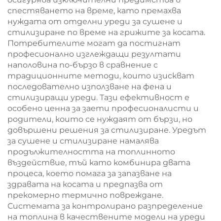
стайлер с въздух
спестяването на време, като премахва
нуждата от отделни уреди за сушене и
стилизиране по време на грижите за косата.
Потребителите могат да постигнат
професионално изглеждащи резултати
наполовина по-бързо в сравнение с
традиционните методи, които изискват
последователно използване на фена и
стилизиращи уреди. Тази ефективност е
особено ценна за заети професионалисти и
родители, които се нуждаят от бързи, но
довършени решения за стилизиране. Уредът
за сушене и стилизиране намалява
продължителността на топлинното
въздействие, тъй като комбинира двата
процеса, което помага за запазване на
здравата на косата и предпазва от
прекомерно термично повреждане.
Системата за контролирано разпределение
на топлина в качествените модели на уреди