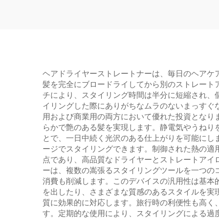
ン 髪のケア用ドライヤ
ー マルチスタイラー
ヘアドライヤーストレートナーは、毎日のヘアケ
髪を完全にブロードライしてから別のストレート
チにより、スタイリング時間は半分に短縮され、
イリングした際にありがちなムラのないまっすぐ
用および商業用の両方において優れた投資となり
らかで艶のある髪を実現します。静電気やうねり
とで、一日中続く光沢のある仕上がりを可能にし
ージでスタイリングできます。制御された熱の適
点であり、高品質なドライヤーとストレートアイ
ーは、複数の嵩張るスタイリングツールを一つの
消費も削減します。このデバイスの汎用性は基本
を出したり、さまざまな質感のあるスタイルを実
質に効果的に対応します。旅行時の利便性も高く
す。定期的な使用により、スタイリングによる過