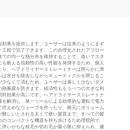
ンプレート 電気ヘアド
ライヤー ストレートア
イロン
短効果を提供します。ユーザーは従来のようにまず
一工程で完了できます。この合理化されたアプロー
体での均一な熱分布を維持することで、急いでスタ
にも耐える信頼性の高い性能を発揮するため、個人
より、ヘアドライヤーストレートナーは明らかに滑
ルは水分を除去しながらキューティクルを閉じるこ
が少なくて済むため、ユーザーは著しく少ないダメ
の熱暴露を防ぎます。経済性ももう一つの大きな利
用対効果が高いです。ヘアドライヤーストレートナ
雑を解消し、単一ツールによる効率的な運転で電力
て控えめなウェーブを作ったり、根元にボリューム
が難しいとされる太くて硬い髪質まで、すべての髪
つのコンパクトな機器を持ち歩けるため理想的で
に伴いがちな枝毛や切れ毛が最小限に抑えられ、健