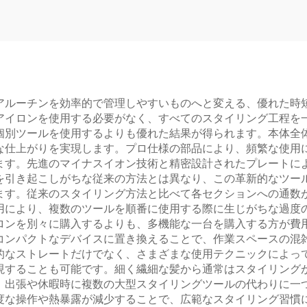
ラシ
アルーチンを効率的で管理しやすいものへと変える、優れた時
アイロンを使用する必要がなく、すべてのスタイリング工程を
個別ツールを使用するよりも優れた結果が得られます。本体全
な仕上がりを実現します。プロ仕様の部品により、頻繁な使用
ます。先進のマイナスイオン技術と精密設計されたプレートに
を引き起こしがちな従来の方法とは異なり、この革新的なツー
ます。従来のスタイリング方法と比べて各セクションへの通数
用により、複数のツールを順番に使用する際に生じがちな過度
ロンを別々に購入するよりも、多機能な一台を購入する方が費
コンパクトなデバイスに置き換えることで、作業スペースの混
的なストレートだけでなく、さまざまな使用テクニックによっ
現することも可能です。細く繊細な髪から通常はスタイリング
、出張や休暇時に複数の大型スタイリングツールの代わりに一
度な操作や熱暴露が減少することで、広範なスタイリング習慣