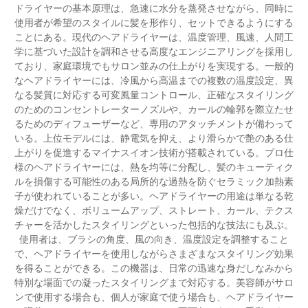
ドライヤーの基本原理は、急速に水分を蒸発させながら、同時に
使用者が希望のスタイルに髪を形作り、セットできるようにする
ことにある。現代のヘアドライヤーは、温度管理、風速、人間工
学に基づいた設計を調和させる高度なエンジニアリングを採用し
ており、家庭環境でもサロン並みの仕上がりを実現する。一般的
なヘアドライヤーには、冷風から高温までの複数の温度設定、異
なる髪質に対応する可変風量コントロール、正確なスタイリング
のためのコンセントレーターノズルや、カールの輪郭を際立たせ
るためのディフューザーなど、専用のアタッチメントが備わって
いる。上位モデルには、静電気を抑え、より滑らかで艶のある仕
上がりを促進するマイナスイオン技術が搭載されている。プロ仕
様のヘアドライヤーには、熱を均等に分配し、髪のキューティク
ルを損傷する可能性のある局所的な過熱を防ぐセラミック加熱素
子が使われていることが多い。ヘアドライヤーの用途は単なる乾
燥だけでなく、ボリュームアップ、ストレート、カール、テクス
チャーを活かしたスタイリングといった包括的な技法にも及ぶ。
使用者は、ブラシの角度、風の向き、温度設定を調整すること
で、ヘアドライヤーを使用しながらさまざまなスタイリング効果
を得ることができる。この機器は、日常の迅速な身だしなみから
特別な場面での凝ったスタイリングまで対応する。美容師がサロ
ンで使用する場合も、個人が家庭で使う場合も、ヘアドライヤー