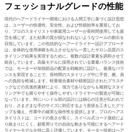
フェッショナルグレードの性能
現代のヘアードライヤー開発における人間工学に基づく設計思想
は、ユーザーの快適性、安全性、および性能効率を重視してお
り、プロのスタイリストや家庭用ユーザーが長時間使用しても疲
労を感じず、また結果の質が損なわれないようなツールの創出を
目指しています。この包括的なヘアードライヤー設計アプローチ
は、全体的な使用体験を向上させながら一貫したサロン品質のス
タイリング結果を実現するために、複数の設計要素を調和させて
統合しています。高級モデルに採用されている重量バランス技術
では、モーターや加熱部品の配置を戦略的に設計し、最適なバラ
ンスを実現することで、長時間のスタイリング中に手首、腕、肩
への負担を軽減します。軽量複合素材や精密設計されたプラスチ
ックなどの先進的素材により、強力でありながらも複雑なスタイ
リング中でも握りやすく操作しやすいドライヤーの製造が可能に
なっています。特にハンドル部の設計には細心の注意が払われて
おり、さまざまな手のサイズに対応するよう形状を工夫したグリ
ップを備え、作業中の確実な操作性を提供します。プロのヘアス
タイリストは、コードの長さが長く、スイベル式コード接続によ
り絡まりにくく、顧客周りでの自由な動きを可能にするヘアード
ライヤーモデルを特に高く評価しています。モーター技術はヘア