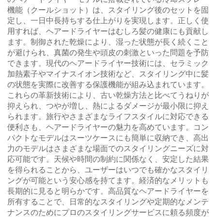
機能（クールショット）は、スタイリング後のセットを固
定し、一日中長持ちする仕上がりを実現します。正しく使
用すれば、ヘアードライヤーはむしろ髪の健康にも貢献し
ます。制御された乾燥により、湿った状態が長く続くこと
が避けられ、真菌の発生や頭皮の刺激といった問題を予防
できます。現代のヘアードライヤー技術には、セラミック
加熱素子やマイナスイオン技術など、スタイリング中に髪
の状態を実際に改善する保護機能が組み込まれています。
これらの革新技術により、古い乾燥方法と比べてうねりが
抑えられ、つやが増し、熱によるダメージが最小限に抑え
られます。旅行やさまざまなライフスタイルに対応できる
便利さも、ヘアードライヤーの魅力を高めています。コン
パクトなモデルはスーツケースにも簡単に収納でき、高出
力のモデルはさまざまな場面でのスタイリングニーズに対
応可能です。天候や時間の制約に関係なく、安定した結果
を得られることから、ユーザーはいつでも確かなスタイリ
ングが可能という安心感を持てます。経済的なメリットも
長期的に見ると明らかです。高品質なヘアードライヤーを
所有することで、日常的なスタイリングや定期的なメンテ
ナンスのためにプロのスタイリングサービスに頼る頻度が