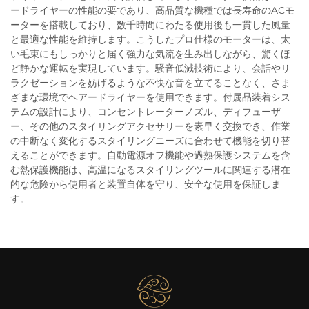
ードライヤーの性能の要であり、高品質な機種では長寿命のACモ
ーターを搭載しており、数千時間にわたる使用後も一貫した風量
と最適な性能を維持します。こうしたプロ仕様のモーターは、太
い毛束にもしっかりと届く強力な気流を生み出しながら、驚くほ
ど静かな運転を実現しています。騒音低減技術により、会話やリ
ラクゼーションを妨げるような不快な音を立てることなく、さま
ざまな環境でヘアードライヤーを使用できます。付属品装着シス
テムの設計により、コンセントレーターノズル、ディフューザ
ー、その他のスタイリングアクセサリーを素早く交換でき、作業
の中断なく変化するスタイリングニーズに合わせて機能を切り替
えることができます。自動電源オフ機能や過熱保護システムを含
む熱保護機能は、高温になるスタイリングツールに関連する潜在
的な危険から使用者と装置自体を守り、安全な使用を保証しま
す。