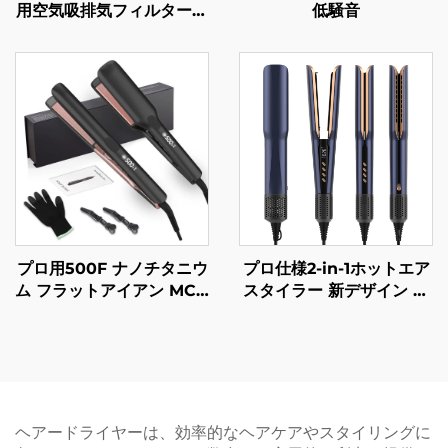
用空気吸排気フィルターメ
低騒音
ッシュ セラミック負イオ
ン付きヘアドライヤー
プロ用500F ナノチタニウ
プロ仕様2-in-1ホットエア
ム フラットアイアン MCH
スタイラー 新デザイン フ
赤外線サロン ヘアストレ
ラットアイアン LCDディ
ートアイロン LCDポータ
スプレイ チタンプレート
ブル電気プライベートブラ
電気ヘアドライヤー スト
ンド 500Fサロン
レートアイロン
ヘアードライヤーは、効率的なヘアケアやスタイリングに