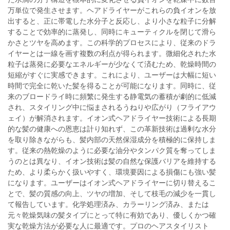
万単位で発生させます。ヘアドライヤーがこれらの負イオンを放
出すると、正に帯電した水分子と反応し、より小さな粒子に分解
することで効率的に蒸発し、同時にキューティクルを閉じて滑ら
かさとツヤを高めます。この科学的プロセスにより、従来のドラ
イヤーとは一線を画す複数の利点が得られます。微細化された水
粒子は蒸発に必要なエネルギーが少なくて済むため、乾燥時間の
短縮がすぐに実感できます。これにより、ユーザーは大幅に短い
時間で完全に乾いた髪を得ることが可能になります。同時に、従
来のブロードライ時に頻繁に発生する静電気の蓄積が劇的に低減
され、スタイリング中に悩まされるうねりや広がり（フライアウ
ェイ）が解消されます。イオン式ヘアドライヤー技術による長期
的な髪の健康への恩恵は計り知れず、この革新技術は過剰な水分
を取り除きながらも、髪内部の天然保湿成分を積極的に保持しま
す。従来の熱乾燥のように必要な油分やタンパク質を奪ってしま
うのとは異なり、イオン技術は髪の自然な保護バリアを維持する
ため、より柔らかく扱いやすく、環境要因による損傷にも強い髪
になります。ユーザーはイオン式ヘアドライヤーに切り替えるこ
とで、髪の質感の向上、ツヤの増加、そして枝毛の減少を一貫し
て報告しています。化学処理済み、カラーリング済み、または
元々乾燥気味の髪タイプにとって特に有効であり、優しくかつ確
実な乾燥方法が必要な人に最適です。プロのヘアスタイリスト