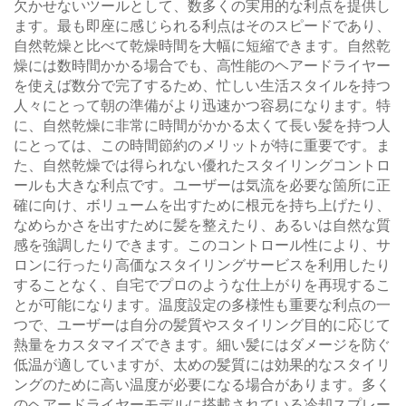
欠かせないツールとして、数多くの実用的な利点を提供し
ます。最も即座に感じられる利点はそのスピードであり、
自然乾燥と比べて乾燥時間を大幅に短縮できます。自然乾
燥には数時間かかる場合でも、高性能のヘアードライヤー
を使えば数分で完了するため、忙しい生活スタイルを持つ
人々にとって朝の準備がより迅速かつ容易になります。特
に、自然乾燥に非常に時間がかかる太くて長い髪を持つ人
にとっては、この時間節約のメリットが特に重要です。ま
た、自然乾燥では得られない優れたスタイリングコントロ
ールも大きな利点です。ユーザーは気流を必要な箇所に正
確に向け、ボリュームを出すために根元を持ち上げたり、
なめらかさを出すために髪を整えたり、あるいは自然な質
感を強調したりできます。このコントロール性により、サ
ロンに行ったり高価なスタイリングサービスを利用したり
することなく、自宅でプロのような仕上がりを再現するこ
とが可能になります。温度設定の多様性も重要な利点の一
つで、ユーザーは自分の髪質やスタイリング目的に応じて
熱量をカスタマイズできます。細い髪にはダメージを防ぐ
低温が適していますが、太めの髪質には効果的なスタイリ
ングのために高い温度が必要になる場合があります。多く
のヘアードライヤーモデルに搭載されている冷却スプレー