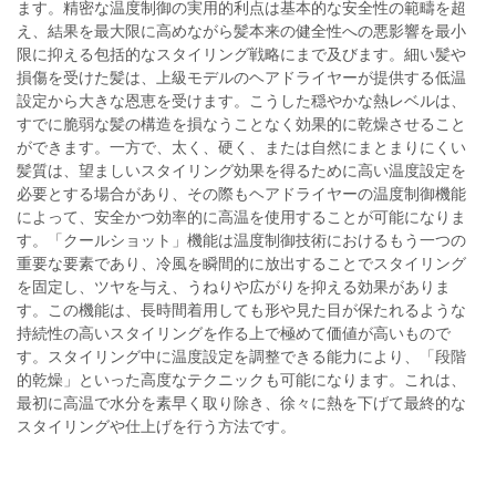
ます。精密な温度制御の実用的利点は基本的な安全性の範疇を超
え、結果を最大限に高めながら髪本来の健全性への悪影響を最小
限に抑える包括的なスタイリング戦略にまで及びます。細い髪や
損傷を受けた髪は、上級モデルのヘアドライヤーが提供する低温
設定から大きな恩恵を受けます。こうした穏やかな熱レベルは、
すでに脆弱な髪の構造を損なうことなく効果的に乾燥させること
ができます。一方で、太く、硬く、または自然にまとまりにくい
髪質は、望ましいスタイリング効果を得るために高い温度設定を
必要とする場合があり、その際もヘアドライヤーの温度制御機能
によって、安全かつ効率的に高温を使用することが可能になりま
す。「クールショット」機能は温度制御技術におけるもう一つの
重要な要素であり、冷風を瞬間的に放出することでスタイリング
を固定し、ツヤを与え、うねりや広がりを抑える効果がありま
す。この機能は、長時間着用しても形や見た目が保たれるような
持続性の高いスタイリングを作る上で極めて価値が高いもので
す。スタイリング中に温度設定を調整できる能力により、「段階
的乾燥」といった高度なテクニックも可能になります。これは、
最初に高温で水分を素早く取り除き、徐々に熱を下げて最終的な
スタイリングや仕上げを行う方法です。