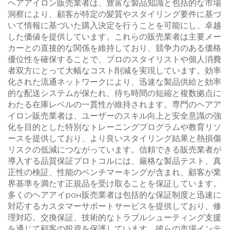
ヘアアイロン販売業者は、豊富な製品知識と包括的な市場
洞察により、顧客が特定の髪質やスタイリング要件に基づ
いて情報に基づいた購入決定を行うことを可能にし、卓越
した価値を提供しています。これらの販売業者は主要メー
カーとの直接的な関係を維持しており、競争力のある価格
優位性を確保することで、プロのスタイリストや個人消費
者双方にとって大幅なコスト削減を実現しています。効率
化された流通ネットワークにより、迅速な製品供給と効率
的な配送システムが保たれ、待ち時間の短縮と複数拠点に
わたる在庫レベルの一貫性が維持されます。専門のヘアア
イロン販売業者は、ユーザーのスキル向上と安全意識の強
化を目的とした特別なトレーニングプログラムや教育リソ
ースを提供しており、より良いスタイリング結果と熱損傷
リスクの低減につながっています。信頼できる販売業者が
導入する品質保証プロトコルには、厳格な製品テスト、真
正性の検証、性能のベンチマーキングが含まれ、顧客が業
界基準を満たす正規品を受け取ることを保証しています。
多くのヘアアイрон販売業者は包括的な保証制度と迅速に
対応するカスタマーサポートサービスを提供しており、修
理対応、交換保証、技術的なトラブルシューティング支援
を通じて顧客の投資を保護しています。彼らの市場インテ