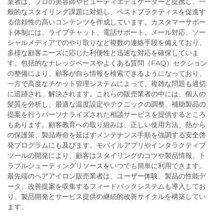
業者は、プロの美容師やビューティエデュケーターと提携し、一
般的なスタイリング課題に対処し、ベストプラクティスを促進す
る信頼性の高いコンテンツを作成しています。カスタマーサポー
ト体制には、ライブチャット、電話サポート、メール対応、ソー
シャルメディアでのやり取りなど複数の連絡手段を備えており、
多様な顧客ニーズに応じた利便性と迅速な対応を確保していま
す。包括的なナレッジベースやよくある質問（FAQ）セクション
の整備により、顧客が自ら情報を検索できるようになっており、
一方で高度なチケット管理システムによって、複雑な問題も適切
に追跡され、解決されます。これらの販売業者の中には、個人の
髪質を分析し、最適な温度設定やテクニックの調整、補助製品の
提案を行うパーソナライズされた相談サービスを提供するところ
もあります。顧客教育への取り組みは、正しい使用方法、熱から
の保護策、製品寿命を延ばすメンテナンス手順を強調する安全啓
発プログラムにも及びます。モバイルアプリやインタラクティブ
ツールの開発により、顧客はスタイリングのコツや製品情報、ト
ラブルシューティングリソースをいつでも簡単に利用できます。
最先端のヘアアイロン販売業者は、ユーザー体験、製品の性能デ
ータ、改善提案を収集するフィードバックシステムも導入してお
り、製品開発とサービス提供の継続的改善サイクルを構築してい
ます。