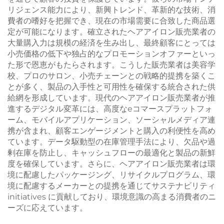
リジェンス能力により、新興トレンド、革新的な技術、消
費者の嗜好を把握でき、現在の市場需要に合致した商品選
定が可能になります。確立されたヘアアイロン販売業者の
大量購入力は規模の経済を生み出し、最終顧客にとっては
小売価格の低下や独占的なプロモーションオファーといっ
た形で恩恵がもたらされます。こうした販売業者は美容学
校、プロのサロン、小売チェーンとの戦略的提携を築くこ
とが多く、製品の入手性と可用性を確保する統合された供
給網を形成しています。現代のヘアアイロン販売業者が推
進するデジタル変革には、高度なeコマースプラットフォ
ーム、モバイルアプリケーション、ソーシャルメディア連
携が含まれ、顧客エンゲージメントと購入の利便性を高め
ています。データ駆動型の在庫管理手法により、欠品や過
剰在庫を防止し、キャッシュフローの最適化と製品の新鮮
度を確保しています。さらに、ヘアアイロン販売業者は環
境に配慮したパッケージング、リサイクルプログラム、環
境に配慮するメーカーとの提携を通じてサステナビリティ
initiatives に貢献しており、環境意識の高まる消費者のニ
ーズに応えています。