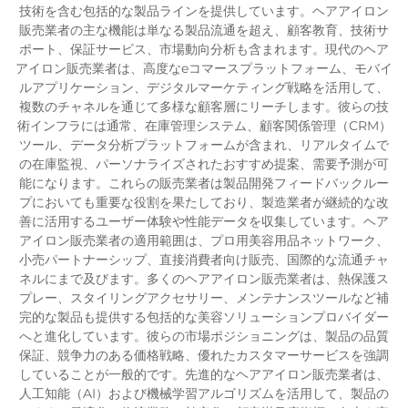
技術を含む包括的な製品ラインを提供しています。ヘアアイロン
販売業者の主な機能は単なる製品流通を超え、顧客教育、技術サ
ポート、保証サービス、市場動向分析も含まれます。現代のヘア
アイロン販売業者は、高度なeコマースプラットフォーム、モバイ
ルアプリケーション、デジタルマーケティング戦略を活用して、
複数のチャネルを通じて多様な顧客層にリーチします。彼らの技
術インフラには通常、在庫管理システム、顧客関係管理（CRM）
ツール、データ分析プラットフォームが含まれ、リアルタイムで
の在庫監視、パーソナライズされたおすすめ提案、需要予測が可
能になります。これらの販売業者は製品開発フィードバックルー
プにおいても重要な役割を果たしており、製造業者が継続的な改
善に活用するユーザー体験や性能データを収集しています。ヘア
アイロン販売業者の適用範囲は、プロ用美容用品ネットワーク、
小売パートナーシップ、直接消費者向け販売、国際的な流通チャ
ネルにまで及びます。多くのヘアアイロン販売業者は、熱保護ス
プレー、スタイリングアクセサリー、メンテナンスツールなど補
完的な製品も提供する包括的な美容ソリューションプロバイダー
へと進化しています。彼らの市場ポジショニングは、製品の品質
保証、競争力のある価格戦略、優れたカスタマーサービスを強調
していることが一般的です。先進的なヘアアイロン販売業者は、
人工知能（AI）および機械学習アルゴリズムを活用して、製品の