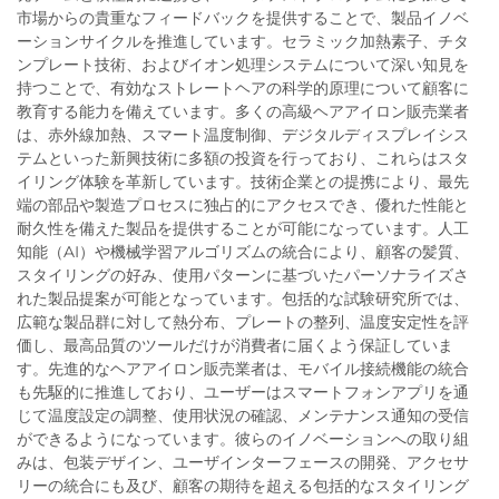
市場からの貴重なフィードバックを提供することで、製品イノベ
ーションサイクルを推進しています。セラミック加熱素子、チタ
ンプレート技術、およびイオン処理システムについて深い知見を
持つことで、有効なストレートヘアの科学的原理について顧客に
教育する能力を備えています。多くの高級ヘアアイロン販売業者
は、赤外線加熱、スマート温度制御、デジタルディスプレイシス
テムといった新興技術に多額の投資を行っており、これらはスタ
イリング体験を革新しています。技術企業との提携により、最先
端の部品や製造プロセスに独占的にアクセスでき、優れた性能と
耐久性を備えた製品を提供することが可能になっています。人工
知能（AI）や機械学習アルゴリズムの統合により、顧客の髪質、
スタイリングの好み、使用パターンに基づいたパーソナライズさ
れた製品提案が可能となっています。包括的な試験研究所では、
広範な製品群に対して熱分布、プレートの整列、温度安定性を評
価し、最高品質のツールだけが消費者に届くよう保証していま
す。先進的なヘアアイロン販売業者は、モバイル接続機能の統合
も先駆的に推進しており、ユーザーはスマートフォンアプリを通
じて温度設定の調整、使用状況の確認、メンテナンス通知の受信
ができるようになっています。彼らのイノベーションへの取り組
みは、包装デザイン、ユーザインターフェースの開発、アクセサ
リーの統合にも及び、顧客の期待を超える包括的なスタイリング