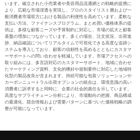
います。確立された小売業者や美容用品流通網との戦略的提携に
より、広範な市場浸透を実現し、プロのスタイリスト層および一
般消費者市場双方における製品の利便性を高めています。柔軟な
支払い方法、ファイナンスプログラム、まとめ買い価格体系の提
供は、多様な顧客ニーズや予算制約に対応し、市場の拡大と顧客
基盤の増加につながっています。多くの場合、注文状況、出荷進
捗、納品確認についてリアルタイムで可視化できる高度な追跡シ
ステムを導入しており、顧客の信頼性を高めるとともにカスタマ
ーサポートへの問い合わせを軽減しています。市場アクセスへの
取り組みには、多言語対応のカスタマーサポート、地域に合わせ
たマーケティング資料、文化的嗜好や規制要件に対応した地域特
化型の製品改良が含まれます。持続可能な包装ソリューションや
カーボンニュートラル出荷オプションの統合は、環境意識の高い
消費者に訴求すると同時に、企業の社会的責任を示しています。
高度なサプライチェーン分析により、市場動向の把握、商品構成
の最適化、競合情報および需要パターンに基づいた価格戦略の調
整が可能になっています。