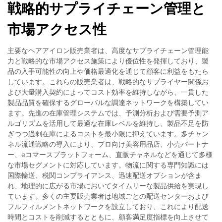
戦略的サプライチェーン管理と
市場アクセス性
主要なヘアアイロン販売業者は、高度なサプライチェーン管理能
力と戦略的な市場アクセス施策により優位性を発揮しており、製
品の入手可能性の向上や価格最適化を通じて顧客に利益をもたら
しています。これらの販売業者は、戦略的なサプライヤー関係お
よび大量購入契約によってコスト効率を維持しながら、一貫した
製品品質を確保するグローバルな調達ネットワークを構築してい
ます。先進の在庫管理システムでは、予測分析および需要予測ア
ルゴリズムを活用して最適な在庫レベルを維持し、製品不足を防
ぎつつ過剰在庫によるコストを最小限に抑えています。多チャン
ネル流通戦略の導入により、プロ向け美容用品店、小売パートナ
ー、eコマースプラットフォーム、直販チャネルなどを通じて多様
な市場セグメントに対応しています。物流に関する専門知識には
国際輸送、税関コンプライアンス、迅速配送オプションが含ま
れ、地理的に広がる市場においてタイムリーな製品供給を実現し
ています。多くの主要販売業者は地域ごとの配送センターおよび
フルフィルメントネットワークを設立しており、これにより配送
時間とコストを削減するとともに、顧客満足度指標を向上させて