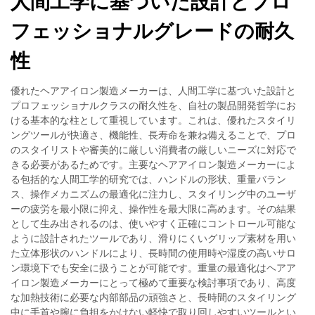
人間工学に基づいた設計とプロ
フェッショナルグレードの耐久
性
優れたヘアアイロン製造メーカーは、人間工学に基づいた設計と
プロフェッショナルクラスの耐久性を、自社の製品開発哲学にお
ける基本的な柱として重視しています。これは、優れたスタイリ
ングツールが快適さ、機能性、長寿命を兼ね備えることで、プロ
のスタイリストや審美的に厳しい消費者の厳しいニーズに対応で
きる必要があるためです。主要なヘアアイロン製造メーカーによ
る包括的な人間工学的研究では、ハンドルの形状、重量バラン
ス、操作メカニズムの最適化に注力し、スタイリング中のユーザ
ーの疲労を最小限に抑え、操作性を最大限に高めます。その結果
として生み出されるのは、使いやすく正確にコントロール可能な
ように設計されたツールであり、滑りにくいグリップ素材を用い
た立体形状のハンドルにより、長時間の使用時や湿度の高いサロ
ン環境下でも安全に扱うことが可能です。重量の最適化はヘアア
イロン製造メーカーにとって極めて重要な検討事項であり、高度
な加熱技術に必要な内部部品の頑強さと、長時間のスタイリング
中に手首や腕に負担をかけない軽快で取り回しやすいツールとい