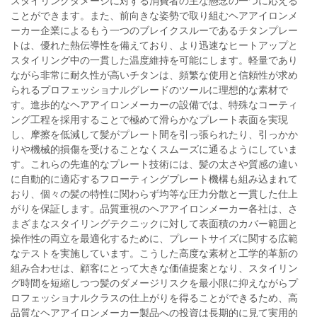
スタイリングダメージに対する消費者の主な懸念の一つに応える
ことができます。また、前向きな姿勢で取り組むヘアアイロンメ
ーカー企業によるもう一つのブレイクスルーであるチタンプレー
トは、優れた熱伝導性を備えており、より迅速なヒートアップと
スタイリング中の一貫した温度維持を可能にします。軽量であり
ながら非常に耐久性が高いチタンは、頻繁な使用と信頼性が求め
られるプロフェッショナルグレードのツールに理想的な素材で
す。進歩的なヘアアイロンメーカーの設備では、特殊なコーティ
ング工程を採用することで極めて滑らかなプレート表面を実現
し、摩擦を低減して髪がプレート間を引っ張られたり、引っかか
りや機械的損傷を受けることなくスムーズに通るようにしていま
す。これらの先進的なプレート技術には、髪の太さや質感の違い
に自動的に適応するフローティングプレート機構も組み込まれて
おり、個々の髪の特性に関わらず均等な圧力分散と一貫した仕上
がりを保証します。品質重視のヘアアイロンメーカー各社は、さ
まざまなスタイリングテクニックに対して表面積のカバー範囲と
操作性の両立を最適化するために、プレートサイズに関する広範
なテストを実施しています。こうした高度な素材と工学的革新の
組み合わせは、顧客にとって大きな価値提案となり、スタイリン
グ時間を短縮しつつ髪のダメージリスクを最小限に抑えながらプ
ロフェッショナルクラスの仕上がりを得ることができるため、高
品質なヘアアイロンメーカー製品への投資は長期的に見て実用的