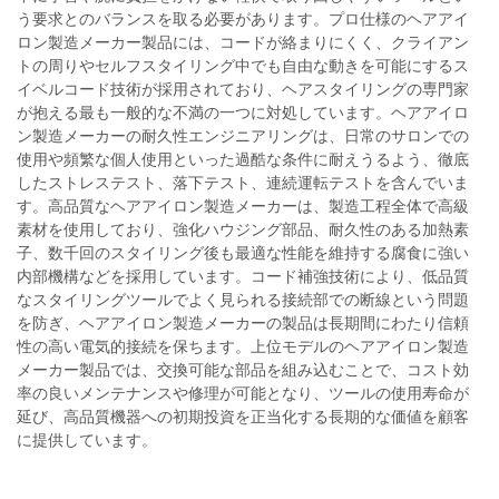
う要求とのバランスを取る必要があります。プロ仕様のヘアアイ
ロン製造メーカー製品には、コードが絡まりにくく、クライアン
トの周りやセルフスタイリング中でも自由な動きを可能にするス
イベルコード技術が採用されており、ヘアスタイリングの専門家
が抱える最も一般的な不満の一つに対処しています。ヘアアイロ
ン製造メーカーの耐久性エンジニアリングは、日常のサロンでの
使用や頻繁な個人使用といった過酷な条件に耐えうるよう、徹底
したストレステスト、落下テスト、連続運転テストを含んでいま
す。高品質なヘアアイロン製造メーカーは、製造工程全体で高級
素材を使用しており、強化ハウジング部品、耐久性のある加熱素
子、数千回のスタイリング後も最適な性能を維持する腐食に強い
内部機構などを採用しています。コード補強技術により、低品質
なスタイリングツールでよく見られる接続部での断線という問題
を防ぎ、ヘアアイロン製造メーカーの製品は長期間にわたり信頼
性の高い電気的接続を保ちます。上位モデルのヘアアイロン製造
メーカー製品では、交換可能な部品を組み込むことで、コスト効
率の良いメンテナンスや修理が可能となり、ツールの使用寿命が
延び、高品質機器への初期投資を正当化する長期的な価値を顧客
に提供しています。