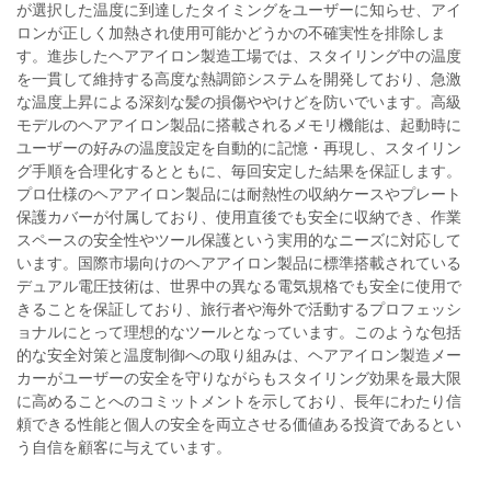
が選択した温度に到達したタイミングをユーザーに知らせ、アイ
ロンが正しく加熱され使用可能かどうかの不確実性を排除しま
す。進歩したヘアアイロン製造工場では、スタイリング中の温度
を一貫して維持する高度な熱調節システムを開発しており、急激
な温度上昇による深刻な髪の損傷ややけどを防いでいます。高級
モデルのヘアアイロン製品に搭載されるメモリ機能は、起動時に
ユーザーの好みの温度設定を自動的に記憶・再現し、スタイリン
グ手順を合理化するとともに、毎回安定した結果を保証します。
プロ仕様のヘアアイロン製品には耐熱性の収納ケースやプレート
保護カバーが付属しており、使用直後でも安全に収納でき、作業
スペースの安全性やツール保護という実用的なニーズに対応して
います。国際市場向けのヘアアイロン製品に標準搭載されている
デュアル電圧技術は、世界中の異なる電気規格でも安全に使用で
きることを保証しており、旅行者や海外で活動するプロフェッシ
ョナルにとって理想的なツールとなっています。このような包括
的な安全対策と温度制御への取り組みは、ヘアアイロン製造メー
カーがユーザーの安全を守りながらもスタイリング効果を最大限
に高めることへのコミットメントを示しており、長年にわたり信
頼できる性能と個人の安全を両立させる価値ある投資であるとい
う自信を顧客に与えています。