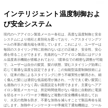
インテリジェント温度制御およ
び安全システム
現代のヘアアイロン製造メーカー各社は、高度な温度制御と安全
システムにより他社と差別化を図っており、ヘアスタイリングツ
ールの革新の最先端を体現しています。これにより、ユーザーは
毎回のスタイリング時に前例のないほどの正確さ、安全性、安心
感を得ることができます。先進的なヘアアイロン製品にはデジタ
ル温度表示機能が搭載されており、1度単位での精密な調整が可能
で、ユーザーは自分の髪質、髪の状態、望むスタイリング効果に
応じて最適な温度を設定できます。この知能型温度制御技術によ
り、従来の熱によるスタイリングに伴う不確実性が解消され、細
く傷んだ髪には適切な低温処理が施され、一方で太く硬い髪質に
も過熱のリスクなく高い温度設定を利用できます。主要なヘアア
イロン製造メーカーは、所定時間使用がない場合に自動的に電源
を切るオートパワーオフ機能など複数の安全機構を統合してお
り、火災の危険を防ぎ、不要な加熱を減らすことで製品寿命を延
ばします。加熱中インジケーターや準備完了通知機能は、ツール