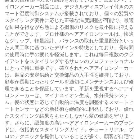
イロンメーカー製品には、デジタルディスプレイ付きのス
マート温度制御システムが搭載されており、個々の髪質や
スタイリング要件に応じた正確な温度調整が可能で、最適
な結果を得ながら熱による損傷のリスクを最小限に抑える
ことができます。プロ仕様のヘアアイロンツールは、快適
なグリップ、軽量設計、バランスの取れた重量配分といっ
た人間工学に基づいたデザインを特徴としており、長時間
の使用時に手の疲れを軽減します。これは毎日複数のクラ
イアントをスタイリングするサロンのプロフェッショナル
にとって特に重要です。確立されたヘアアイロンメーカー
は、製品の安定供給と交換部品の入手性を維持しており、
顧客が長期にわたりツールを適切にメンテナンスおよび修
理できることを保証しています。革新を重視するヘアアイ
ロンメーカーは、マイナスイオン生成、水分保持システ
ム、髪の状態に応じて自動的に温度を調整するスマートヒ
ートセンサーなどの新技術を継続的に開発しており、優れ
たスタイリング結果をもたらしながら髪の健康を守りま
す。さらに、認知度の高いヘアアイロンメーカーのブラン
ドは、包括的なスタイリングガイド、チュートリアル、プ
ロのテクニックを提供していることが多く、顧客が自宅で