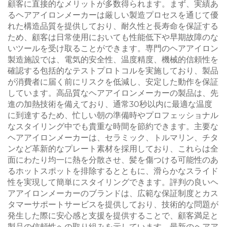
顧客に直接的なメリットが多数得られます。まず、実績あ
るヘアアイロンメーカーは厳しい製造プロセスを通じて優
れた構造品質を提供しており、耐久性と長寿命を保証する
ため、顧客は日常使用においても性能低下や早期故障のな
いツールを受け取ることができます。専門のヘアアイロン
製造施設では、電気的安全性、温度精度、機械的信頼性を
確認する包括的なテストプロトコルを実施しており、製品
が消費者に届く前にリスクを低減し、安定した動作を保証
しています。高品質なヘアアイロンメーカーの製品は、先
進の加熱技術を備えており、通常30秒以内に最適な温度
に到達するため、忙しい朝の準備時やプロフェッショナル
なスタイリング中でも貴重な時間を節約できます。主要な
ヘアアイロンメーカーは、セラミック、トルマリン、チタ
ンなど革新的なプレート素材を採用しており、これらは全
面にわたり均一に熱を分散させ、髪を傷つける可能性のあ
るホットスポットを排除するとともに、滑らかなスライド
性を実現して簡単にスタイリングできます。評判の良いヘ
アアイロンメーカーのブランドは、広範な保証制度とカス
タマーサポートサービスを提供しており、技術的な問題が
発生した際に安心感と支援を提供することで、顧客満足と
製品の信頼性への取り組みを示しています。最新のヘアア