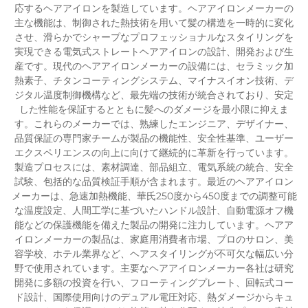
応するヘアアイロンを製造しています。ヘアアイロンメーカーの
主な機能は、制御された熱技術を用いて髪の構造を一時的に変化
させ、滑らかでシャープなプロフェッショナルなスタイリングを
実現できる電気式ストレートヘアアイロンの設計、開発および生
産です。現代のヘアアイロンメーカーの設備には、セラミック加
熱素子、チタンコーティングシステム、マイナスイオン技術、デ
ジタル温度制御機構など、最先端の技術が統合されており、安定
した性能を保証するとともに髪へのダメージを最小限に抑えま
す。これらのメーカーでは、熟練したエンジニア、デザイナー、
品質保証の専門家チームが製品の機能性、安全性基準、ユーザー
エクスペリエンスの向上に向けて継続的に革新を行っています。
製造プロセスには、素材調達、部品組立、電気系統の統合、安全
試験、包括的な品質検証手順が含まれます。最近のヘアアイロン
メーカーは、急速加熱機能、華氏250度から450度までの調整可能
な温度設定、人間工学に基づいたハンドル設計、自動電源オフ機
能などの保護機能を備えた製品の開発に注力しています。ヘアア
イロンメーカーの製品は、家庭用消費者市場、プロのサロン、美
容学校、ホテル業界など、ヘアスタイリングが不可欠な幅広い分
野で使用されています。主要なヘアアイロンメーカー各社は研究
開発に多額の投資を行い、フローティングプレート、回転式コー
ド設計、国際使用向けのデュアル電圧対応、熱ダメージからキュ