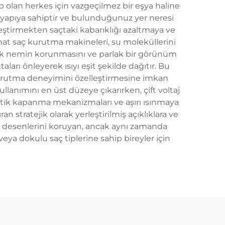
hip olan herkes için vazgeçilmez bir eşya haline
r yapıya sahiptir ve bulunduğunuz yer neresi
nleştirmekten saçtaki kabarıklığı azaltmaya ve
hat saç kurutma makineleri, su moleküllerini
arak nemin korunmasını ve parlak bir görünüm
arı önleyerek ısıyı eşit şekilde dağıtır. Bu
 kurutma deneyimini özelleştirmesine imkan
llanımını en üst düzeye çıkarırken, çift voltaj
omatik kapanma mekanizmaları ve aşırı ısınmaya
an stratejik olarak yerleştirilmiş açıklıklara ve
ğal desenlerini koruyan, ancak aynı zamanda
eya dokulu saç tiplerine sahip bireyler için