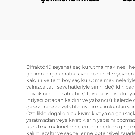
Araçları İyonik Bldc
PTC 
Yüksek Hızlı 5-in-1
Sili
Çok Amaçlı
B
Şekillendirici Saç
Kurutma Fırçası
Üfleme Fırçası Saç
Kurutma Makinesi
Difraktörlü seyahat saç kurutma makinesi, he
getiren birçok pratik fayda sunar. Her şeyde
kaldırır ve tam boy saç kurutma makineleriyle il
yalnızca tatil seyahatleriyle sınırlı değildir;
büyük öneme sahiptir. Çift voltaj işlevi, düny
ihtiyacı ortadan kaldırır ve yabancı ülkelerde 
gerektirecek özel stil oluşturma imkanları sun
Özellikle doğal olarak kıvırcık veya dalgalı sa
yaratmadan veya kıvırcıkların yapısını bozmad
kurutma makinelerine entegre edilen gelişmiş
kalımı azaltır ve saç tellerine potansiyel za