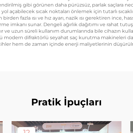
endirilmiş gibi görünen daha pürüzsüz, parlak saçlara ned
 açabilecek sıcak noktaları önlemek için tutarlı sıcaklık k
rden fazla ısı ve hız ayarı, nazik ısı gerektiren ince, ha
tirme imkanı sunar. Dengeli ağırlık dağıtımı ve rahat tutu
 ve uzun süreli kullanım durumlarında bile cihazın kullanış
ünkü modern difraktörlü seyahat saç kurutma makineleri 
ihler hem de zaman içinde enerji maliyetlerinin düşürülm
Pratik İpuçları
12