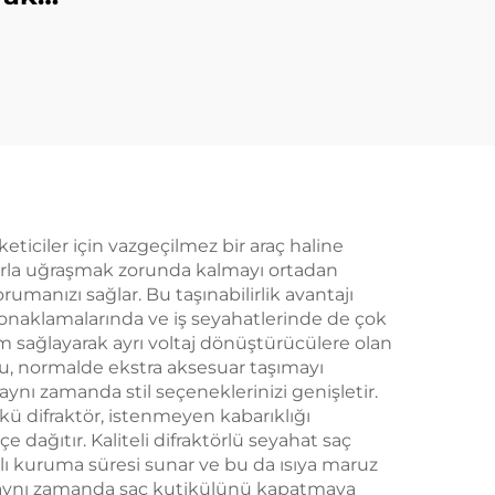
 Düz
 MCH
yon
lu
e
iciler için vazgeçilmez bir araç haline
larla uğraşmak zorunda kalmayı ortadan
orumanızı sağlar. Bu taşınabilirlik avantajı
e konaklamalarında ve iş seyahatlerinde de çok
um sağlayarak ayrı voltaj dönüştürücülere olan
 ucu, normalde ekstra aksesuar taşımayı
ynı zamanda stil seçeneklerinizi genişletir.
ünkü difraktör, istenmeyen kabarıklığı
dağıtır. Kaliteli difraktörlü seyahat saç
lı kuruma süresi sunar ve bu da ısıya maruz
oji aynı zamanda saç kutikülünü kapatmaya