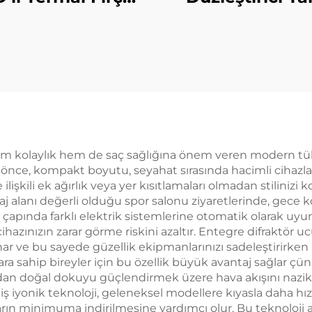
Hızlı Isıtıcı 38mm
Mini Taşınabilir
ndir Elektrikli Saç
Rulo İki Amaçlı
üzme Fırçası
Isıtma 200 Mil
Negatif İyon
Şekillendirm
m kolaylık hem de saç sağlığına önem veren modern tüket
n önce, kompakt boyutu, seyahat sırasında hacimli cihaz
işkili ek ağırlık veya yer kısıtlamaları olmadan stilinizi k
 bagaj alanı değerli olduğu spor salonu ziyaretlerinde, gec
a çapında farklı elektrik sistemlerine otomatik olarak uy
cihazınızın zarar görme riskini azaltır. Entegre difraktör
ar ve bu sayede güzellik ekipmanlarınızı sadeleştirirken a
çlara sahip bireyler için bu özellik büyük avantaj sağlar ç
an doğal dokuyu güçlendirmek üzere hava akışını nazikçe 
 iyonik teknoloji, geleneksel modellere kıyasla daha hız
rarların minimuma indirilmesine yardımcı olur. Bu teknol