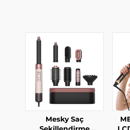
Mesky Saç
ME
Şekillendirme
LCD