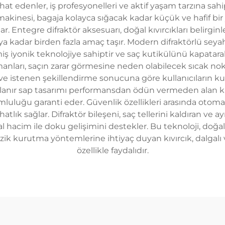
ahat edenler, iş profesyonelleri ve aktif yaşam tarzına sa
makinesi, bagaja kolayca sığacak kadar küçük ve hafif bi
r. Entegre difraktör aksesuarı, doğal kıvırcıkları belirgi
ya kadar birden fazla amaç taşır. Modern difraktörlü seya
miş iyonik teknolojiye sahiptir ve saç kutikülünü kapat
anları, saçın zarar görmesine neden olabilecek sıcak noktal
a ve istenen şekillendirme sonucuna göre kullanıcıların
Katlanır sap tasarımı performansdan ödün vermeden alan ku
uyumluluğu garanti eder. Güvenlik özellikleri arasında ot
ık sağlar. Difraktör bileşeni, saç tellerini kaldıran ve ayır
al hacim ile doku gelişimini destekler. Bu teknoloji, do
zik kurutma yöntemlerine ihtiyaç duyan kıvırcık, dalgalı v
özellikle faydalıdır.