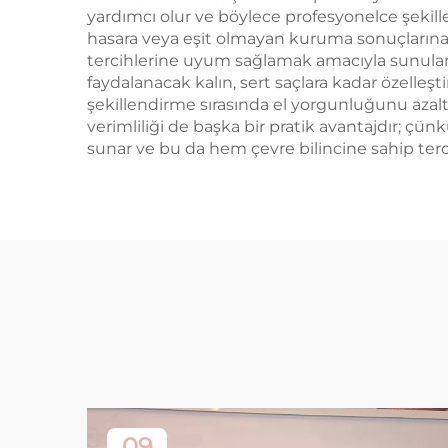
yardımcı olur ve böylece profesyonelce şekill
hasara veya eşit olmayan kuruma sonuçlarına yol
tercihlerine uyum sağlamak amacıyla sunulan bi
faydalanacak kalın, sert saçlara kadar özelleş
şekillendirme sırasında el yorgunluğunu azaltır
verimliliği de başka bir pratik avantajdır; ç
sunar ve bu da hem çevre bilincine sahip terc
09