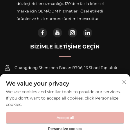
düzleştiriciler uzmanlığı. 120'den fazla küresel
marka için OEM/ODM hizmetleri. Özel etiketli
ürünler ve hızlı numune üretimi mevcuttur.
BIZIMLE İLETIŞIME GEÇIN
Guangdong Shenzhen Baoan B706, 16 Shaqi Topluluk
Merkezi Yolu, Xinqiao Mahallesi
We value your privacy
+86-18948311339
We use cookies and similar tools to provide our services.
If you don't want to accept all cookies, click Personalize
[email protected]
cookies.
Accept all
Telif Hakkı © 2026 Shenzhen Zexi Intelligent Electronics Co., Ltd.
Tüm hakları saklıdır.
Gizlilik Politikası
Personalize cookies