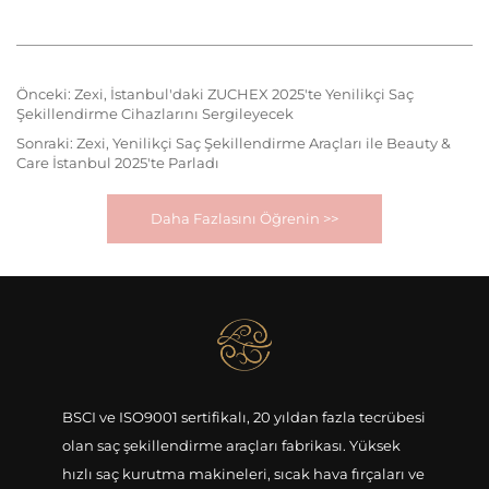
Önceki:
Zexi, İstanbul'daki ZUCHEX 2025'te Yenilikçi Saç
Şekillendirme Cihazlarını Sergileyecek
Sonraki:
Zexi, Yenilikçi Saç Şekillendirme Araçları ile Beauty &
Care İstanbul 2025'te Parladı
Daha Fazlasını Öğrenin >>
BSCI ve ISO9001 sertifikalı, 20 yıldan fazla tecrübesi
olan saç şekillendirme araçları fabrikası. Yüksek
hızlı saç kurutma makineleri, sıcak hava fırçaları ve