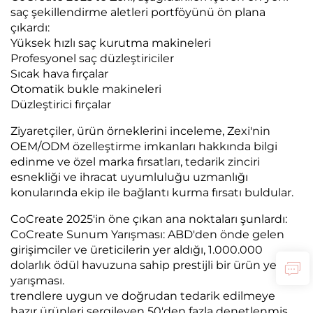
saç şekillendirme aletleri portföyünü ön plana
çıkardı:
Yüksek hızlı saç kurutma makineleri
Profesyonel saç düzleştiriciler
Sıcak hava fırçalar
Otomatik bukle makineleri
Düzleştirici fırçalar
Ziyaretçiler, ürün örneklerini inceleme, Zexi'nin
OEM/ODM özelleştirme imkanları hakkında bilgi
edinme ve özel marka fırsatları, tedarik zinciri
esnekliği ve ihracat uyumluluğu uzmanlığı
konularında ekip ile bağlantı kurma fırsatı buldular.
CoCreate 2025'in öne çıkan ana noktaları şunlardı:
CoCreate Sunum Yarışması: ABD'den önde gelen
girişimciler ve üreticilerin yer aldığı, 1.000.000
dolarlık ödül havuzuna sahip prestijli bir ürün yenilik
yarışması.
trendlere uygun ve doğrudan tedarik edilmeye
hazır ürünleri sergileyen 50'den fazla denetlenmiş