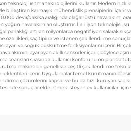
son teknoloji ısıtma teknolojilerini kullanır. Modern hız
yle birleştiren karmaşık mühendislik prensiplerini içerir v
10.000 devir/dakika aralığında olağanüstü hava akımı oran
 yoğun hava akımları oluşturur. İleri iyon teknolojisi, s
ğal parlaklığı artıran milyonlarca negatif iyon salarak sı
me özellikleri, saç tipine ve istenen şekillendirme sonuçl
ısı ayarı ve soğuk püskürtme fonksiyonlarını içerir. Birç
va akımını ayarlayan akıllı sensörler içerir; böylece aşırı 
me seansları sırasında kullanıcı konforunu ön planda tutar
urutma makineleri genellikle çeşitli şekillendirme teknikle
zel eklentileri içerir. Uygulamalar temel kurutmanın ötesi
illendirme çözümlerini kapsar ve bu da hızlı kuruyan sa
itesinde sonuçlar elde etmek isteyen ev kullanıcıları için 