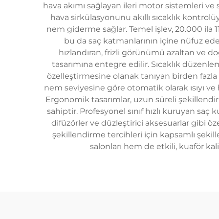
hava akımı sağlayan ileri motor sistemleri ve 
hava sirkülasyonunu akıllı sıcaklık kontrolü
nem giderme sağlar. Temel işlev, 20.000 ila 1
bu da saç katmanlarının içine nüfuz eden
hızlandıran, frizli görünümü azaltan ve do
tasarımına entegre edilir. Sıcaklık düzenle
özelleştirmesine olanak tanıyan birden fazla 
nem seviyesine göre otomatik olarak ısıyı ve ha
Ergonomik tasarımlar, uzun süreli şekillendir
sahiptir. Profesyonel sınıf hızlı kuruyan saç k
difüzörler ve düzleştirici aksesuarlar gibi ö
şekillendirme tercihleri için kapsamlı şek
salonları hem de etkili, kuaför kal