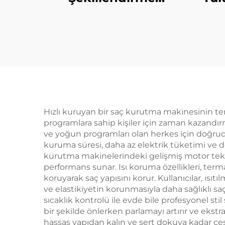
Araçları İyonik Bldc
H
Yüksek Hızlı 5-in-1
Fil
Çok Amaçlı
Neg
Şekillendirici Saç
Ku
Kurutma Fırçası
Üfleme Fırçası Saç
Kurutma Makinesi
Hızlı kuruyan bir saç kurutma makinesinin te
programlara sahip kişiler için zaman kazandır
ve yoğun programları olan herkes için doğrudan
kuruma süresi, daha az elektrik tüketimi ve do
kurutma makinelerindeki gelişmiş motor teknol
performans sunar. Isı koruma özellikleri, term
koruyarak saç yapısını korur. Kullanıcılar, ıs
ve elastikiyetin korunmasıyla daha sağlıklı sa
sıcaklık kontrolü ile evde bile profesyonel stil
bir şekilde önlerken parlamayı artırır ve ekstra
hassas yapıdan kalın ve sert dokuya kadar çe