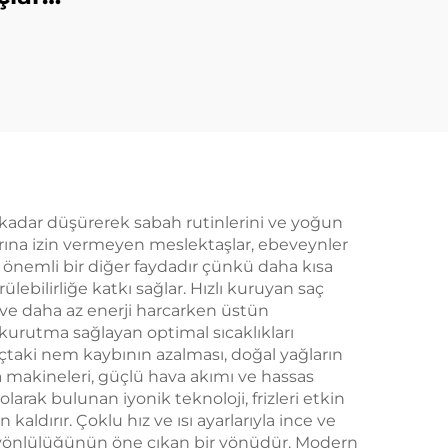
Hava
Tek
 Saç
si ve
 kadar düşürerek sabah rutinlerini ve yoğun
arına izin vermeyen meslektaşlar, ebeveynler
e önemli bir diğer faydadır çünkü daha kısa
lebilirliğe katkı sağlar. Hızlı kuruyan saç
 ve daha az enerji harcarken üstün
a kurutma sağlayan optimal sıcaklıkları
saçtaki nem kaybının azalması, doğal yağların
ma makineleri, güçlü hava akımı ve hassas
olarak bulunan iyonik teknoloji, frizleri etkin
kaldırır. Çoklu hız ve ısı ayarlarıyla ince ve
ok yönlülüğünün öne çıkan bir yönüdür. Modern