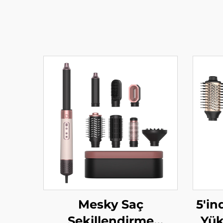
Mesky Saç
5'in
Şekillendirme
Yük