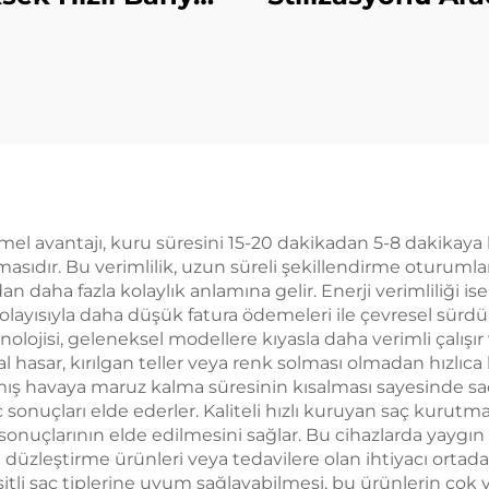
ava Giriş/Çıkış
Negatif İyonik 
tresi ve Seramik
Düzleştirici, 
atif İyonlu Saç
Adımda 1500 W
rutma Makinesi
Kurutma Makine
Düzleştirici
mel avantajı, kuru süresini 15-20 dakikadan 5-8 dakikaya
masıdır. Bu verimlilik, uzun süreli şekillendirme oturuml
 daha fazla kolaylık anlamına gelir. Enerji verimliliği is
layısıyla daha düşük fatura ödemeleri ile çevresel sürdürü
ojisi, geleneksel modellere kıyasla daha verimli çalışır
al hasar, kırılgan teller veya renk solması olmadan hızlıc
ıtılmış havaya maruz kalma süresinin kısalması sayesinde 
ç sonuçları elde ederler. Kaliteli hızlı kuruyan saç kurut
 sonuçlarının elde edilmesini sağlar. Bu cihazlarda yaygın 
 düzleştirme ürünleri veya tedavilere olan ihtiyacı ortadan 
şitli saç tiplerine uyum sağlayabilmesi, bu ürünlerin ç