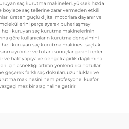
lı kuruyan saç kurutma makineleri, yüksek hızda
e böylece saç tellerine zarar vermeden etkili
ları üreten güçlü dijital motorlara dayanır ve
u moleküllerini parçalayarak buharlaşmayı
kça hızlı kuruyan saç kurutma makinelerinin
arına göre kullanıcıların kurutma deneyimini
ok hızlı kuruyan saç kurutma makinesi, saçtaki
ısınmayı önler ve tutarlı sonuçlar garanti eder.
 ve hafif yapıya ve dengeli ağırlık dağılımına
ri için esnekliği artıran yönlendirici nozullar,
ne geçerek farklı saç dokuları, uzunlukları ve
ç kurutma makinesini hem profesyonel kuaför
vazgeçilmez bir araç haline getirir.