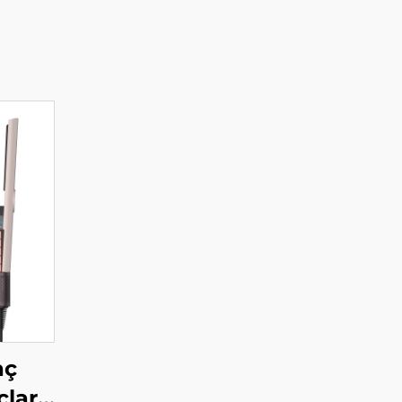
aç
ları,