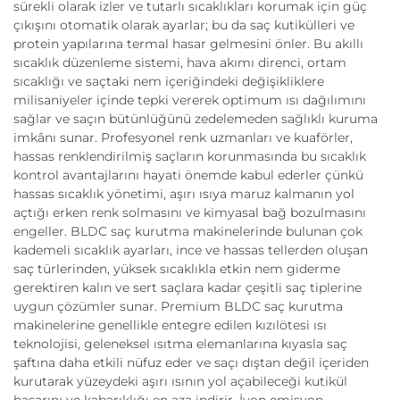
sürekli olarak izler ve tutarlı sıcaklıkları korumak için güç
çıkışını otomatik olarak ayarlar; bu da saç kutikülleri ve
protein yapılarına termal hasar gelmesini önler. Bu akıllı
sıcaklık düzenleme sistemi, hava akımı direnci, ortam
sıcaklığı ve saçtaki nem içeriğindeki değişikliklere
milisaniyeler içinde tepki vererek optimum ısı dağılımını
sağlar ve saçın bütünlüğünü zedelemeden sağlıklı kuruma
imkânı sunar. Profesyonel renk uzmanları ve kuaförler,
hassas renklendirilmiş saçların korunmasında bu sıcaklık
kontrol avantajlarını hayati önemde kabul ederler çünkü
hassas sıcaklık yönetimi, aşırı ısıya maruz kalmanın yol
açtığı erken renk solmasını ve kimyasal bağ bozulmasını
engeller. BLDC saç kurutma makinelerinde bulunan çok
kademeli sıcaklık ayarları, ince ve hassas tellerden oluşan
saç türlerinden, yüksek sıcaklıkla etkin nem giderme
gerektiren kalın ve sert saçlara kadar çeşitli saç tiplerine
uygun çözümler sunar. Premium BLDC saç kurutma
makinelerine genellikle entegre edilen kızılötesi ısı
teknolojisi, geleneksel ısıtma elemanlarına kıyasla saç
şaftına daha etkili nüfuz eder ve saçı dıştan değil içeriden
kurutarak yüzeydeki aşırı ısının yol açabileceği kutikül