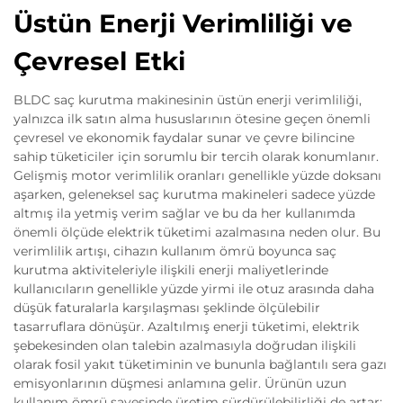
Üstün Enerji Verimliliği ve
Çevresel Etki
BLDC saç kurutma makinesinin üstün enerji verimliliği,
yalnızca ilk satın alma hususlarının ötesine geçen önemli
çevresel ve ekonomik faydalar sunar ve çevre bilincine
sahip tüketiciler için sorumlu bir tercih olarak konumlanır.
Gelişmiş motor verimlilik oranları genellikle yüzde doksanı
aşarken, geleneksel saç kurutma makineleri sadece yüzde
altmış ila yetmiş verim sağlar ve bu da her kullanımda
önemli ölçüde elektrik tüketimi azalmasına neden olur. Bu
verimlilik artışı, cihazın kullanım ömrü boyunca saç
kurutma aktiviteleriyle ilişkili enerji maliyetlerinde
kullanıcıların genellikle yüzde yirmi ile otuz arasında daha
düşük faturalarla karşılaşması şeklinde ölçülebilir
tasarruflara dönüşür. Azaltılmış enerji tüketimi, elektrik
şebekesinden olan talebin azalmasıyla doğrudan ilişkili
olarak fosil yakıt tüketiminin ve bununla bağlantılı sera gazı
emisyonlarının düşmesi anlamına gelir. Ürünün uzun
kullanım ömrü sayesinde üretim sürdürülebilirliği de artar;