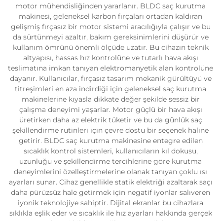
motor mühendisliğinden yararlanır. BLDC saç kurutma
makinesi, geleneksel karbon fırçaları ortadan kaldıran
gelişmiş fırçasız bir motor sistemi aracılığıyla çalışır ve bu
da sürtünmeyi azaltır, bakım gereksinimlerini düşürür ve
kullanım ömrünü önemli ölçüde uzatır. Bu cihazın teknik
altyapısı, hassas hız kontrolüne ve tutarlı hava akışı
teslimatına imkan tanıyan elektromanyetik alan kontrolüne
dayanır. Kullanıcılar, fırçasız tasarım mekanik gürültüyü ve
titreşimleri en aza indirdiği için geleneksel saç kurutma
makinelerine kıyasla dikkate değer şekilde sessiz bir
çalışma deneyimi yaşarlar. Motor güçlü bir hava akışı
üretirken daha az elektrik tüketir ve bu da günlük saç
şekillendirme rutinleri için çevre dostu bir seçenek haline
getirir. BLDC saç kurutma makinesine entegre edilen
sıcaklık kontrol sistemleri, kullanıcıların kıl dokusu,
uzunluğu ve şekillendirme tercihlerine göre kurutma
deneyimlerini özelleştirmelerine olanak tanıyan çoklu ısı
ayarları sunar. Cihaz genellikle statik elektriği azaltarak saçı
daha pürüzsüz hale getirmek için negatif iyonlar salıveren
iyonik teknolojiye sahiptir. Dijital ekranlar bu cihazlara
sıklıkla eşlik eder ve sıcaklık ile hız ayarları hakkında gerçek