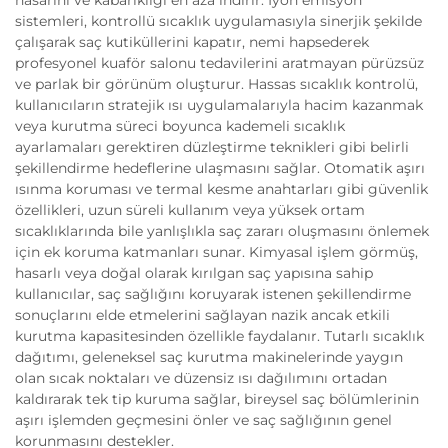
hasarını ve kabarıklığı en aza indirir. İyon emisyon
sistemleri, kontrollü sıcaklık uygulamasıyla sinerjik şekilde
çalışarak saç kutiküllerini kapatır, nemi hapsederek
profesyonel kuaför salonu tedavilerini aratmayan pürüzsüz
ve parlak bir görünüm oluşturur. Hassas sıcaklık kontrolü,
kullanıcıların stratejik ısı uygulamalarıyla hacim kazanmak
veya kurutma süreci boyunca kademeli sıcaklık
ayarlamaları gerektiren düzleştirme teknikleri gibi belirli
şekillendirme hedeflerine ulaşmasını sağlar. Otomatik aşırı
ısınma koruması ve termal kesme anahtarları gibi güvenlik
özellikleri, uzun süreli kullanım veya yüksek ortam
sıcaklıklarında bile yanlışlıkla saç zararı oluşmasını önlemek
için ek koruma katmanları sunar. Kimyasal işlem görmüş,
hasarlı veya doğal olarak kırılgan saç yapısına sahip
kullanıcılar, saç sağlığını koruyarak istenen şekillendirme
sonuçlarını elde etmelerini sağlayan nazik ancak etkili
kurutma kapasitesinden özellikle faydalanır. Tutarlı sıcaklık
dağıtımı, geleneksel saç kurutma makinelerinde yaygın
olan sıcak noktaları ve düzensiz ısı dağılımını ortadan
kaldırarak tek tip kuruma sağlar, bireysel saç bölümlerinin
aşırı işlemden geçmesini önler ve saç sağlığının genel
korunmasını destekler.