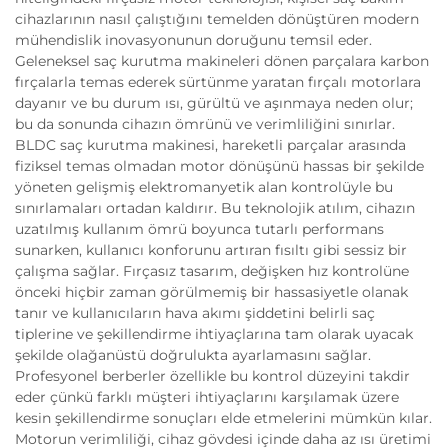
cihazlarının nasıl çalıştığını temelden dönüştüren modern
mühendislik inovasyonunun doruğunu temsil eder.
Geleneksel saç kurutma makineleri dönen parçalara karbon
fırçalarla temas ederek sürtünme yaratan fırçalı motorlara
dayanır ve bu durum ısı, gürültü ve aşınmaya neden olur;
bu da sonunda cihazın ömrünü ve verimliliğini sınırlar.
BLDC saç kurutma makinesi, hareketli parçalar arasında
fiziksel temas olmadan motor dönüşünü hassas bir şekilde
yöneten gelişmiş elektromanyetik alan kontrolüyle bu
sınırlamaları ortadan kaldırır. Bu teknolojik atılım, cihazın
uzatılmış kullanım ömrü boyunca tutarlı performans
sunarken, kullanıcı konforunu artıran fısıltı gibi sessiz bir
çalışma sağlar. Fırçasız tasarım, değişken hız kontrolüne
önceki hiçbir zaman görülmemiş bir hassasiyetle olanak
tanır ve kullanıcıların hava akımı şiddetini belirli saç
tiplerine ve şekillendirme ihtiyaçlarına tam olarak uyacak
şekilde olağanüstü doğrulukta ayarlamasını sağlar.
Profesyonel berberler özellikle bu kontrol düzeyini takdir
eder çünkü farklı müşteri ihtiyaçlarını karşılamak üzere
kesin şekillendirme sonuçları elde etmelerini mümkün kılar.
Motorun verimliliği, cihaz gövdesi içinde daha az ısı üretimi