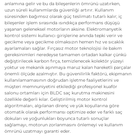
anlamına gelir ve bu da bileşenlerin ömrünü uzatırken,
uzun süreli kullanımlarda güvenliği artırır. Kullanım
süresinden bağımsız olarak güç teslimatı tutarlı kalır; iç
bileşenler işlem sırasında ısındıkça performans düşüşü
yaşanan geleneksel motorların aksine. Elektromanyetik
kontrol sistemi kullanıcı girişlerine anında tepki verir ve
gecikme veya gecikme olmaksızın hemen hız ve sıcaklık
ayarlamaları sağlar. Fırçasız motor teknolojisi ile bakım
gereksinimleri neredeyse tamamen ortadan kalkar çünkü
değiştirilecek karbon fırça, temizlenecek kolektör yüzeyi
yoktur ve mekanik aşınmaya maruz kalan hareketli parçalar
önemli ölçüde azalmıştır. Bu güvenilirlik faktörü, ekipmanın
kullanılamamasının doğrudan işletme faaliyetlerini ve
müşteri memnuniyetini etkilediği profesyonel kuaför
salonu ortamları için BLDC saç kurutma makinesini
özellikle değerli kılar. Geliştirilmiş motor kontrol
algoritmaları, algılanan direnç ve yük koşullarına göre
otomatik olarak performansı optimize eder ve farklı saç
dokuları ve yoğunlukları boyunca tutarlı sonuçlar
sağlamayı, motorun zorlanmasını önlemeyi ve kullanım
ömrünü uzatmayı garanti eder.