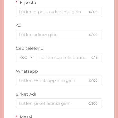
E-posta
0/100
Ad
0/100
Cep telefonu
Kod
0/16
Whatsapp
0/100
Şirket Adı
0/200
Mesaj