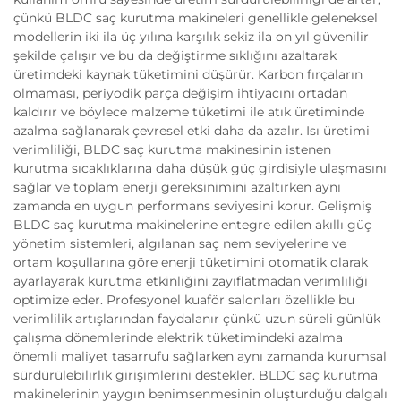
çünkü BLDC saç kurutma makineleri genellikle geleneksel
modellerin iki ila üç yılına karşılık sekiz ila on yıl güvenilir
şekilde çalışır ve bu da değiştirme sıklığını azaltarak
üretimdeki kaynak tüketimini düşürür. Karbon fırçaların
olmaması, periyodik parça değişim ihtiyacını ortadan
kaldırır ve böylece malzeme tüketimi ile atık üretiminde
azalma sağlanarak çevresel etki daha da azalır. Isı üretimi
verimliliği, BLDC saç kurutma makinesinin istenen
kurutma sıcaklıklarına daha düşük güç girdisiyle ulaşmasını
sağlar ve toplam enerji gereksinimini azaltırken aynı
zamanda en uygun performans seviyesini korur. Gelişmiş
BLDC saç kurutma makinelerine entegre edilen akıllı güç
yönetim sistemleri, algılanan saç nem seviyelerine ve
ortam koşullarına göre enerji tüketimini otomatik olarak
ayarlayarak kurutma etkinliğini zayıflatmadan verimliliği
optimize eder. Profesyonel kuaför salonları özellikle bu
verimlilik artışlarından faydalanır çünkü uzun süreli günlük
çalışma dönemlerinde elektrik tüketimindeki azalma
önemli maliyet tasarrufu sağlarken aynı zamanda kurumsal
sürdürülebilirlik girişimlerini destekler. BLDC saç kurutma
makinelerinin yaygın benimsenmesinin oluşturduğu dalgalı