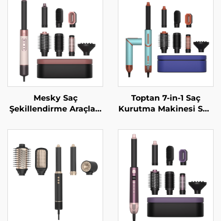
Mesky Saç
Toptan 7-in-1 Saç
Şekillendirme Araçları
Kurutma Makinesi Seti
İyonik Bldc Yüksek
Değiştirilebilir Başlıklı
Hızlı 5-in-1 Çok Amaçlı
Termal Blowout Saç
Şekillendirici Saç
Kurutma Makinesi
Kurutma Fırçası
Kuaförler İçin One
Üfleme Fırçası Saç
Step Sıcak Hava
Kurutma Makinesi
Fırçası