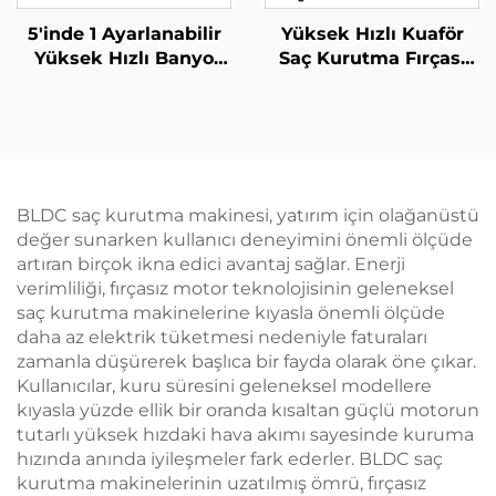
5'inde 1 Ayarlanabilir
Yüksek Hızlı Kuaför
Yüksek Hızlı Banyo
Saç Kurutma Fırçası
Hava Giriş/Çıkış
Seti Katlanabilir
Filtresi ve Seramik
Elektrikli LCD Sıcaklık
Negatif İyonlu Saç
Ekranlı Tek Adımda
Kurutma Makinesi
Şekillendirici
BLDC saç kurutma makinesi, yatırım için olağanüstü
değer sunarken kullanıcı deneyimini önemli ölçüde
artıran birçok ikna edici avantaj sağlar. Enerji
verimliliği, fırçasız motor teknolojisinin geleneksel
saç kurutma makinelerine kıyasla önemli ölçüde
daha az elektrik tüketmesi nedeniyle faturaları
zamanla düşürerek başlıca bir fayda olarak öne çıkar.
Kullanıcılar, kuru süresini geleneksel modellere
kıyasla yüzde ellik bir oranda kısaltan güçlü motorun
tutarlı yüksek hızdaki hava akımı sayesinde kuruma
hızında anında iyileşmeler fark ederler. BLDC saç
kurutma makinelerinin uzatılmış ömrü, fırçasız