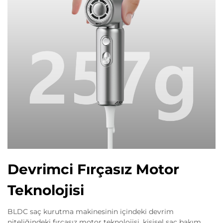
Devrimci Fırçasız Motor
Teknolojisi
BLDC saç kurutma makinesinin içindeki devrim
niteliğindeki fırçasız motor teknolojisi, kişisel saç bakım