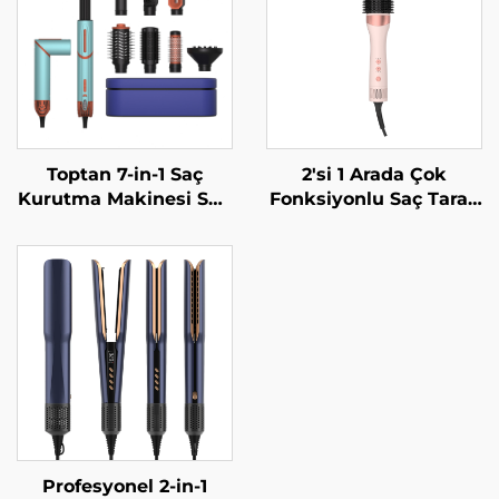
Toptan 7-in-1 Saç
2'si 1 Arada Çok
Kurutma Makinesi Seti
Fonksiyonlu Saç Tarak
Değiştirilebilir Başlıklı
Büyük Sıcak Hava
Termal Blowout Saç
Tarama Sabit Sıcaklık
Kurutma Makinesi
Saç Kabartma ve
Kuaförler İçin One
Dalgalama Cihazı Saç
Step Sıcak Hava
Kurutma Fırçası
Fırçası
Profesyonel 2-in-1