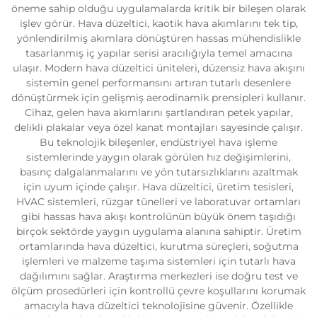
öneme sahip olduğu uygulamalarda kritik bir bileşen olarak
işlev görür. Hava düzeltici, kaotik hava akımlarını tek tip,
yönlendirilmiş akımlara dönüştüren hassas mühendislikle
tasarlanmış iç yapılar serisi aracılığıyla temel amacına
ulaşır. Modern hava düzeltici üniteleri, düzensiz hava akışını
sistemin genel performansını artıran tutarlı desenlere
dönüştürmek için gelişmiş aerodinamik prensipleri kullanır.
Cihaz, gelen hava akımlarını şartlandıran petek yapılar,
delikli plakalar veya özel kanat montajları sayesinde çalışır.
Bu teknolojik bileşenler, endüstriyel hava işleme
sistemlerinde yaygın olarak görülen hız değişimlerini,
basınç dalgalanmalarını ve yön tutarsızlıklarını azaltmak
için uyum içinde çalışır. Hava düzeltici, üretim tesisleri,
HVAC sistemleri, rüzgar tünelleri ve laboratuvar ortamları
gibi hassas hava akışı kontrolünün büyük önem taşıdığı
birçok sektörde yaygın uygulama alanına sahiptir. Üretim
ortamlarında hava düzeltici, kurutma süreçleri, soğutma
işlemleri ve malzeme taşıma sistemleri için tutarlı hava
dağılımını sağlar. Araştırma merkezleri ise doğru test ve
ölçüm prosedürleri için kontrollü çevre koşullarını korumak
amacıyla hava düzeltici teknolojisine güvenir. Özellikle