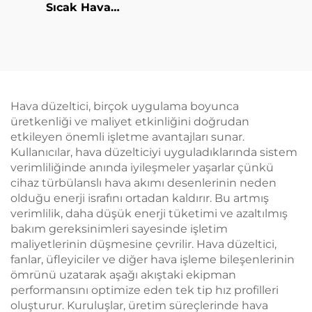
Sıcak Hava
Şekillendirici Yeni
Tasarım Düzleştirici
LCD Ekran Titanyum
Plakalı Elektrikli Saç
Kurutma Makinesi
Düzleştirici
Hava düzeltici, birçok uygulama boyunca
üretkenliği ve maliyet etkinliğini doğrudan
etkileyen önemli işletme avantajları sunar.
Kullanıcılar, hava düzelticiyi uyguladıklarında sistem
verimliliğinde anında iyileşmeler yaşarlar çünkü
cihaz türbülanslı hava akımı desenlerinin neden
olduğu enerji israfını ortadan kaldırır. Bu artmış
verimlilik, daha düşük enerji tüketimi ve azaltılmış
bakım gereksinimleri sayesinde işletim
maliyetlerinin düşmesine çevrilir. Hava düzeltici,
fanlar, üfleyiciler ve diğer hava işleme bileşenlerinin
ömrünü uzatarak aşağı akıştaki ekipman
performansını optimize eden tek tip hız profilleri
oluşturur. Kuruluşlar, üretim süreçlerinde hava