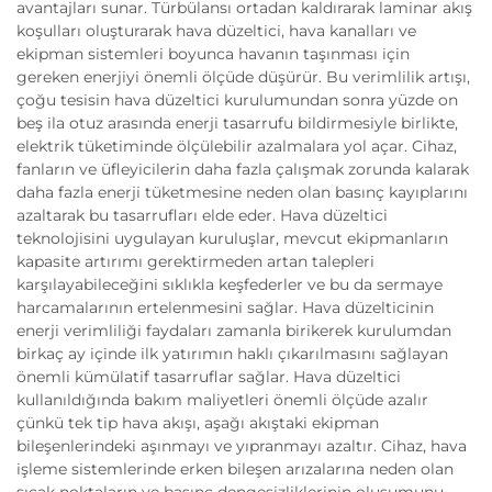
avantajları sunar. Türbülansı ortadan kaldırarak laminar akış
koşulları oluşturarak hava düzeltici, hava kanalları ve
ekipman sistemleri boyunca havanın taşınması için
gereken enerjiyi önemli ölçüde düşürür. Bu verimlilik artışı,
çoğu tesisin hava düzeltici kurulumundan sonra yüzde on
beş ila otuz arasında enerji tasarrufu bildirmesiyle birlikte,
elektrik tüketiminde ölçülebilir azalmalara yol açar. Cihaz,
fanların ve üfleyicilerin daha fazla çalışmak zorunda kalarak
daha fazla enerji tüketmesine neden olan basınç kayıplarını
azaltarak bu tasarrufları elde eder. Hava düzeltici
teknolojisini uygulayan kuruluşlar, mevcut ekipmanların
kapasite artırımı gerektirmeden artan talepleri
karşılayabileceğini sıklıkla keşfederler ve bu da sermaye
harcamalarının ertelenmesini sağlar. Hava düzelticinin
enerji verimliliği faydaları zamanla birikerek kurulumdan
birkaç ay içinde ilk yatırımın haklı çıkarılmasını sağlayan
önemli kümülatif tasarruflar sağlar. Hava düzeltici
kullanıldığında bakım maliyetleri önemli ölçüde azalır
çünkü tek tip hava akışı, aşağı akıştaki ekipman
bileşenlerindeki aşınmayı ve yıpranmayı azaltır. Cihaz, hava
işleme sistemlerinde erken bileşen arızalarına neden olan