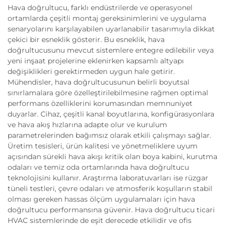
Hava doğrultucu, farklı endüstrilerde ve operasyonel
ortamlarda çeşitli montaj gereksinimlerini ve uygulama
senaryolarını karşılayabilen uyarlanabilir tasarımıyla dikkat
çekici bir esneklik gösterir. Bu esneklik, hava
doğrultucusunu mevcut sistemlere entegre edilebilir veya
yeni inşaat projelerine eklenirken kapsamlı altyapı
değişiklikleri gerektirmeden uygun hale getirir.
Mühendisler, hava doğrultucusunun belirli boyutsal
sınırlamalara göre özelleştirilebilmesine rağmen optimal
performans özelliklerini korumasından memnuniyet
duyarlar. Cihaz, çeşitli kanal boyutlarına, konfigürasyonlara
ve hava akış hızlarına adapte olur ve kurulum
parametrelerinden bağımsız olarak etkili çalışmayı sağlar.
Üretim tesisleri, ürün kalitesi ve yönetmeliklere uyum
açısından sürekli hava akışı kritik olan boya kabini, kurutma
odaları ve temiz oda ortamlarında hava doğrultucu
teknolojisini kullanır. Araştırma laboratuvarları ise rüzgar
tüneli testleri, çevre odaları ve atmosferik koşulların stabil
olması gereken hassas ölçüm uygulamaları için hava
doğrultucu performansına güvenir. Hava doğrultucu ticari
HVAC sistemlerinde de eşit derecede etkilidir ve ofis