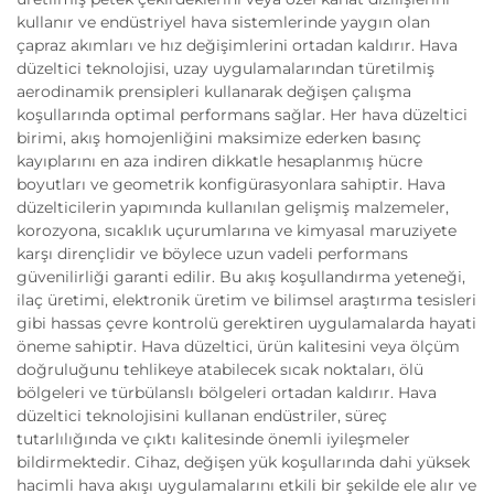
kullanır ve endüstriyel hava sistemlerinde yaygın olan
çapraz akımları ve hız değişimlerini ortadan kaldırır. Hava
düzeltici teknolojisi, uzay uygulamalarından türetilmiş
aerodinamik prensipleri kullanarak değişen çalışma
koşullarında optimal performans sağlar. Her hava düzeltici
birimi, akış homojenliğini maksimize ederken basınç
kayıplarını en aza indiren dikkatle hesaplanmış hücre
boyutları ve geometrik konfigürasyonlara sahiptir. Hava
düzelticilerin yapımında kullanılan gelişmiş malzemeler,
korozyona, sıcaklık uçurumlarına ve kimyasal maruziyete
karşı dirençlidir ve böylece uzun vadeli performans
güvenilirliği garanti edilir. Bu akış koşullandırma yeteneği,
ilaç üretimi, elektronik üretim ve bilimsel araştırma tesisleri
gibi hassas çevre kontrolü gerektiren uygulamalarda hayati
öneme sahiptir. Hava düzeltici, ürün kalitesini veya ölçüm
doğruluğunu tehlikeye atabilecek sıcak noktaları, ölü
bölgeleri ve türbülanslı bölgeleri ortadan kaldırır. Hava
düzeltici teknolojisini kullanan endüstriler, süreç
tutarlılığında ve çıktı kalitesinde önemli iyileşmeler
bildirmektedir. Cihaz, değişen yük koşullarında dahi yüksek
hacimli hava akışı uygulamalarını etkili bir şekilde ele alır ve