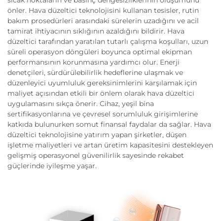
sıcak noktaların ve basınç dengesizliklerinin oluşumunu
önler. Hava düzeltici teknolojisini kullanan tesisler, rutin
bakım prosedürleri arasındaki sürelerin uzadığını ve acil
tamirat ihtiyacının sıklığının azaldığını bildirir. Hava
düzeltici tarafından yaratılan tutarlı çalışma koşulları, uzun
süreli operasyon döngüleri boyunca optimal ekipman
performansının korunmasına yardımcı olur. Enerji
denetçileri, sürdürülebilirlik hedeflerine ulaşmak ve
düzenleyici uyumluluk gereksinimlerini karşılamak için
maliyet açısından etkili bir önlem olarak hava düzeltici
uygulamasını sıkça önerir. Cihaz, yeşil bina
sertifikasyonlarına ve çevresel sorumluluk girişimlerine
katkıda bulunurken somut finansal faydalar da sağlar. Hava
düzeltici teknolojisine yatırım yapan şirketler, düşen
işletme maliyetleri ve artan üretim kapasitesini destekleyen
gelişmiş operasyonel güvenilirlik sayesinde rekabet
güçlerinde iyileşme yaşar.