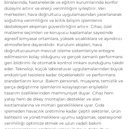
binalarında, hastanelerde ve eğitim kurumlarında konfor
düzeyini artırır ve enerji verimliliğini iyileştirir. Veri
merkezleri, hava doğrultucu uygulamasından yararlanarak
soğutma verimliliğini ve kritik bilişim işlemlerini
destekleyen ekipman güvenilirliğini artırır. Cihaz, özel
malzeme seçimleri ve koruyucu kaplamalar sayesinde
agresif kimyasal ortamlara, yüksek sıcaklıklara ve aşındırıcı
atmosferlere dayanıklıdır. Kurulum ekipleri, hava
doğrultucusunun mevcut izleme sistemleriyle entegre
edilmesinin kolay olduğunu ve gerçek zamanlı performans
geri bildirimi ile otomatik kontrol imkanı sunduğunu takdir
eder. Teknoloji, küçük laboratuvar uygulamalarından büyük
endüstriyel tesislere kadar ölçeklenebilir ve performans
standartlarını korur. Bakım personeli, muayene, temizlik ve
parça değiştirme işlemlerini kolaylaştıran erişilebilir
tasarım özelliklerinden memnuniyet duyar. Cihaz hem
yatay hem de dikey montajları destekler ve alan
kısıtlamalarına ve mimari gerekliliklere uyar. Gıda
işlemeden havacılık üretimine kadar çeşitli sektörler, ürün
kalitesini ve yönetmeliklere uyumu sağlamak, operasyonel
verimliliği optimize etmek ve uzun vadeli bakım