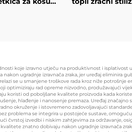
etkica za kosu
topli zračni stili
elika četkica s
novi dizajn rav
rućim zrakom
LCD zaslon, tita
đaj za valovitu i
pločić, elektri
ovržavu kosu
sušilac kose i ra
ušilica za kosu
četka
dnosti koje izravno utječu na produktivnost i isplativos
a nakon ugradnje izravnača zraka, jer uređaj eliminira g
elazi se u smanjene troškove rada kroz niže potrošnje en
koji optimiziraju rad opreme nizvodno, produžavajući vijek 
u koristi od poboljšane kvalitete proizvoda kada koriste
sušenje, hlađenje i nanosenje premaza. Uređaj značajno 
 radno okruženje i istovremeno zadovoljavajući standarde
bez problema se integrira u postojeće sustave, omogućuj
ujući čvrstoj izvedbi i niskim zahtjevima za održavanje, 
valitete znatno dobivaju nakon ugradnje izravnača zraka, 