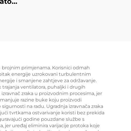
zator,
nača,
nijev
čni
vnalo
t u brojnim primjenama. Korisnici odmah
ubitak energije uzrokovani turbulentnim
ergije i smanjene zahtjeve za održavanje.
trajanja ventilatora, puhaljki i drugih
 izravnač zraka u proizvodnim procesima, jer
smanjuje razine buke koju proizvodi
 sigurnosti na radu. Ugradnja izravnača zraka
ući tvrtkama ostvarivanje koristi bez prekida
osiguravajući godine pouzdane službe s
jer uređaj eliminira varijacije protoka koje