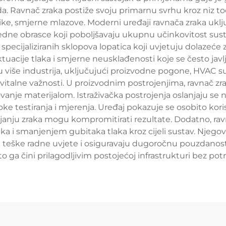
da. Ravnač zraka postiže svoju primarnu svrhu kroz niz t
ike, smjerne mlazove. Moderni uređaji ravnača zraka uk
sljedne obrasce koji poboljšavaju ukupnu učinkovitost sus
li specijaliziranih sklopova lopatica koji uvjetuju dolazeće
luktuacije tlaka i smjerne neusklađenosti koje se često ja
 više industrija, uključujući proizvodne pogone, HVAC su
 vitalne važnosti. U proizvodnim postrojenjima, ravnač zr
vanje materijalom. Istraživačka postrojenja oslanjaju se 
ke testiranja i mjerenja. Uređaj pokazuje se osobito kor
janju zraka mogu kompromitirati rezultate. Dodatno, ravn
ka i smanjenjem gubitaka tlaka kroz cijeli sustav. Njegov
u teške radne uvjete i osiguravaju dugoročnu pouzdanost.
što ga čini prilagodljivim postojećoj infrastrukturi bez 