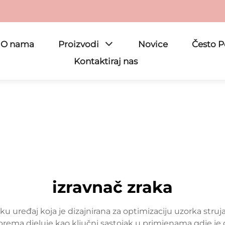
O nama
Proizvodi
Novice
Često P
Kontaktiraj nas
izravnač zraka
 uređaj koja je dizajnirana za optimizaciju uzorka strujan
rema djeluje kao ključni sastojak u primjenama gdje je g