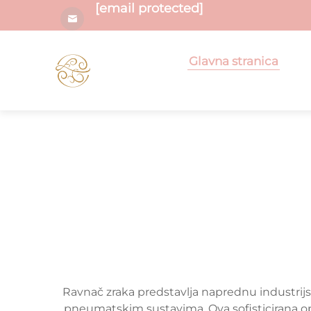
[email protected]
Glavna stranica
Ravnač zraka predstavlja naprednu industrijsku
pneumatskim sustavima. Ova sofisticirana op