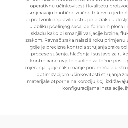
operativnu učinkovitost i kvalitetu proizvo
usmjeravaju haotične zračne tokove u jednol
bi pretvorili nepravilno strujanje zraka u do
u obliku pčelinjeg saća, perforiranih ploča i
skladu kako bi smanjili varijacije brzine, f
zrakom. Ravnač zraka nalazi široku primjenu u
gdje je precizna kontrola strujanja zraka od
procese sušenja, hlađenja i sustave za ruko
kontrolirane uvjete okoline za točne postup
mjerenja, gdje čak i manje poremećaje u stru
optimizacijom učinkovitosti strujanja zra
materijale otporne na koroziju koji izdržavaj
konfiguracijama instalacije, 