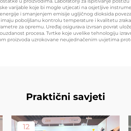
tatke u proizvodima. Laboratoriji za ispitivanje postižu 
jske varijable koje bi mogle utjecati na osjetljive instru
e energije i smanjenjem emisije ugljičnog dioksida pove
o imaju poboljšanu kontrolu temperature i kvalitetu zraka, 
metre za opremu. Uređaj osigurava izvrsan povrat uložen
uzdanost procesa. Tvrtke koje uvelike tehnologiju izravn
etom proizvoda uzrokovane neujednačenim uvjetima proto
Praktični savjeti
12