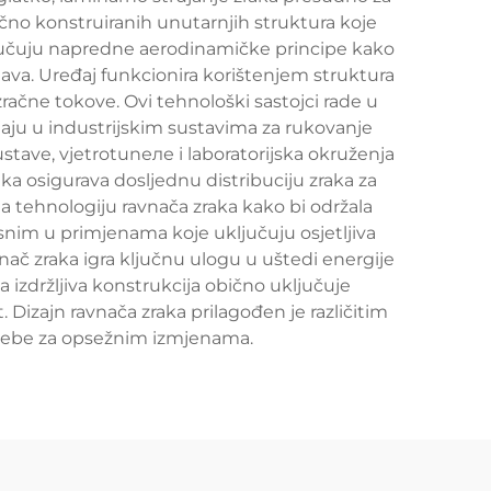
očno konstruiranih unutarnjih struktura koje
ljučuju napredne aerodinamičke principe kako
tava. Uređaj funkcionira korištenjem struktura
 zračne tokove. Ovi tehnološki sastojci rade u
vljaju u industrijskim sustavima za rukovanje
stave, vjetrotunеле i laboratorijska okruženja
aka osigurava dosljednu distribuciju zraka za
na tehnologiju ravnača zraka kako bi održala
isnim u primjenama koje uključuju osjetljiva
ač zraka igra ključnu ulogu u uštedi energije
a izdržljiva konstrukcija obično uključuje
 Dizajn ravnača zraka prilagođen je različitim
potrebe za opsežnim izmjenama.