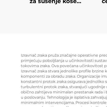
za sušenje kose
č
toplinskim uređajem
v
za sušenje kose s
v
izmjenjivim glavama
ure
za kozmetički salon
k
jednokorakni češljem
s
vrućeg zraka
Izravnač zraka pruža značajne operativne pre
primjećuju poboljšanja u učinkovitosti sustav
tokovima zraka. Ova povećana učinkovitost pr
Izravnač zraka stvara jednolike profile brzine 
komponenti za obradu zraka. Organizacije imaj
konstantni protok zraka osigurava jednoliko 
turbulentni protok zraka, stvarajući ugodnije
obično zahtijeva minimalan prestanak rada i 
u poslovanju. Tehnologija je isplativa zahvalj
minimalnim intervencijama. Procesi kontrole k