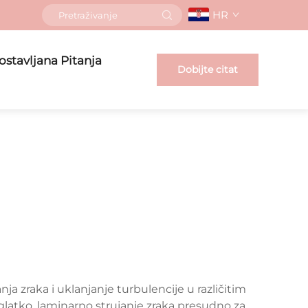
HR
ostavljana Pitanja
Dobijte citat
ja zraka i uklanjanje turbulencije u različitim
latko, laminarno strujanje zraka presudno za