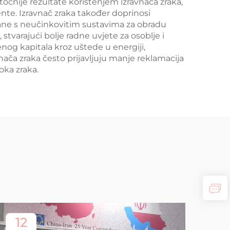
točnije rezultate korištenjem izravnača zraka,
mente. Izravnač zraka također doprinosi
zane s neučinkovitim sustavima za obradu
stvarajući bolje radne uvjete za osoblje i
og kapitala kroz uštede u energiji,
ača zraka često prijavljuju manje reklamacija
ka zraka.
12