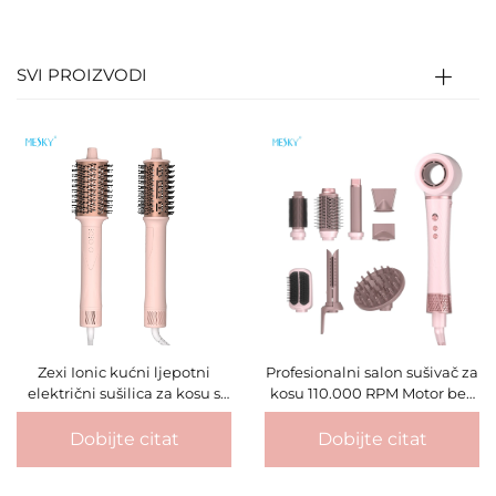
SVI PROIZVODI
Zexi Ionic kućni ljepotni
Profesionalni salon sušivač za
električni sušilica za kosu s
kosu 110.000 RPM Motor bez
motorom bez četkice i
četkica 3 brzine/3
difuzorom
postavljanje topline Četkica
Dobijte citat
Dobijte citat
za vrući zrak