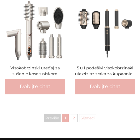
Visokobrzinski uređaj za
5 u 1 podešivi visokobrzinski
sušenje kose s niskom
ulaz/izlaz zraka za kupaonicu
razinom buke
filter mreža s keramičkim
negativnim ionskim
Dobijte citat
Dobijte citat
uređajem za sušenje kose
Previše
1
2
Sljedeći