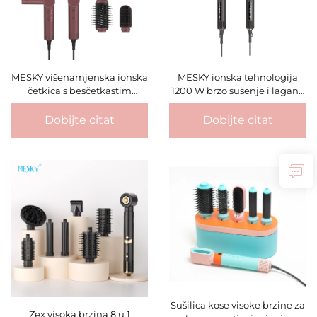
MESKY višenamjenska ionska
MESKY ionska tehnologija
četkica s besčetkastim
1200 W brzo sušenje i lagana
motorom 110,000 RPM 1300W
konstrukcija savitljiva vruća
za valovito, sušenje i ravnanje
četkica za oblikovanje kose
Dobijte citat
Dobijte citat
kose sušilica za kosu uređaj
za stil
Sušilica kose visoke brzine za
Zex visoka brzina 8 u 1