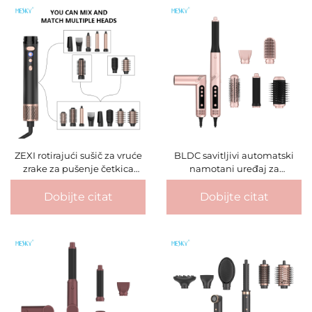
ZEXI rotirajući sušič za vruće
BLDC savitljivi automatski
zrake za pušenje četkica
namotani uređaj za
profesionalni 10 u 1 ravnač
stiliziranje kose negativni ioni
češalj električni sušič za
vrući uređaj za sušenje kose
Dobijte citat
Dobijte citat
pušenje četkica za kosu
besčetkasti uređaj za
Roller Styler
stiliziranje četkica
višenamjenski stilizator