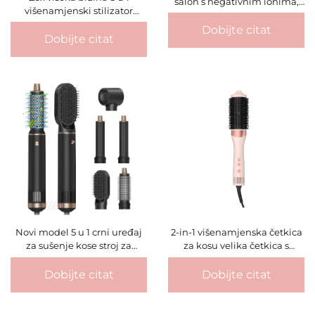
salon s negativnim ionima,
višenamjenski stilizator
pegla za valove, komplet za
automatsko kovrčanje kose
vrući zrak, višenamjenski
Dobijte citat
jednostepeno sušilo četka
Dobijte citat
alati za oblikovanje kose
vrućim zrakom & kovrčanje
visoke brzine
kose
Novi model 5 u 1 crni uređaj
2-in-1 višenamjenska četkica
za sušenje kose stroj za
za kosu velika četkica s
oblikovanje profesionalni
vrućim zrakom uređaj za
valjak i ispravljanje kose brzo
valovitu i kovržavu kosu
Dobijte citat
Dobijte citat
sušenje puhanje vrućim
sušilica za kosu četka
zrakom češalj