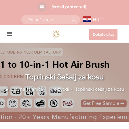
[email protected]
HR
Dobijte citat
Toplinski češalj za kosu
Glavna stranica
>
Proizvodi
>
Toplinski češalj za kosu