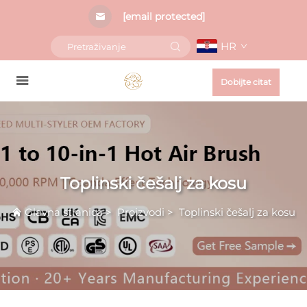
[email protected]
HR
Dobijte citat
Toplinski češalj za kosu
Glavna stranica
>
Proizvodi
>
Toplinski češalj za kosu