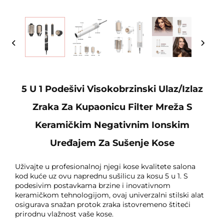
5 U 1 Podešivi Visokobrzinski Ulaz/izlaz
Zraka Za Kupaonicu Filter Mreža S
Keramičkim Negativnim Ionskim
Uređajem Za Sušenje Kose
Uživajte u profesionalnoj njegi kose kvalitete salona
kod kuće uz ovu naprednu sušilicu za kosu 5 u 1. S
podesivim postavkama brzine i inovativnom
keramičkom tehnologijom, ovaj univerzalni stilski alat
osigurava snažan protok zraka istovremeno štiteći
prirodnu vlažnost vaše kose.