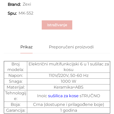
Zexi
Brand:
MK-552
Spu:
Istraživanje
Prikaz
Preporučeni proizvodi
Broj
Električni multifunkcijski 6 u 1 sušilac za
modela:
kosu
Napon:
110V/220V, 50-60 Hz
Snaga:
1000 W
Materijal:
Keramika+ABS
Tehnologij
Inoic
sušilica za kose
sTRUČNO
e:
Boja:
Crna (dostupne i prilagođene boje)
Garancija:
1 godina