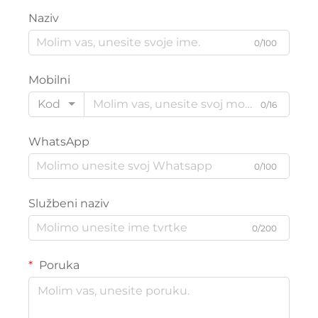
Naziv
0/100
Mobilni
Kod
0/16
WhatsApp
0/100
Službeni naziv
0/200
Poruka