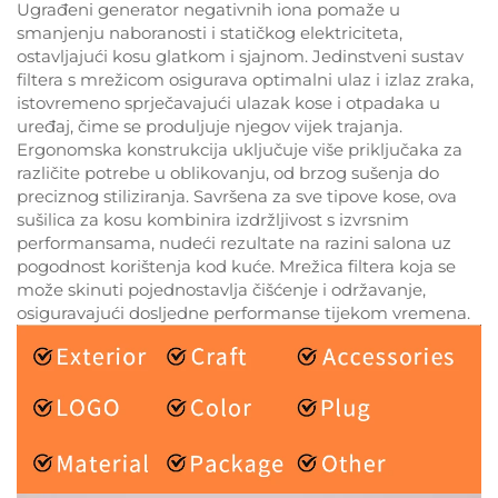
Ugrađeni generator negativnih iona pomaže u
smanjenju naboranosti i statičkog elektriciteta,
ostavljajući kosu glatkom i sjajnom. Jedinstveni sustav
filtera s mrežicom osigurava optimalni ulaz i izlaz zraka,
istovremeno sprječavajući ulazak kose i otpadaka u
uređaj, čime se produljuje njegov vijek trajanja.
Ergonomska konstrukcija uključuje više priključaka za
različite potrebe u oblikovanju, od brzog sušenja do
preciznog stiliziranja. Savršena za sve tipove kose, ova
sušilica za kosu kombinira izdržljivost s izvrsnim
performansama, nudeći rezultate na razini salona uz
pogodnost korištenja kod kuće. Mrežica filtera koja se
može skinuti pojednostavlja čišćenje i održavanje,
osiguravajući dosljedne performanse tijekom vremena.