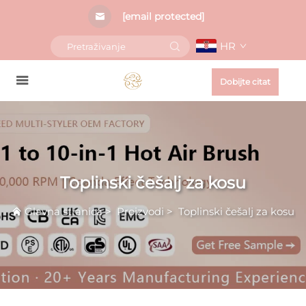
[email protected]
HR
Dobijte citat
Toplinski češalj za kosu
Glavna stranica
>
Proizvodi
>
Toplinski češalj za kosu