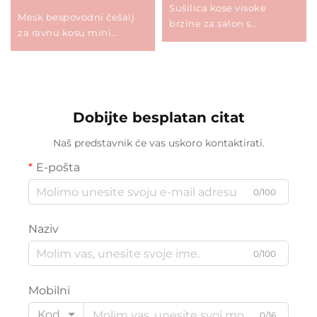
Sušilica kose visoke
Mesk bespovodni češalj
brzine za salon s
za ravnu kosu mini
negativnim ionima, pegla
prijenosni ravni valjak
za valove, komplet za
dvosmjerni MCH grijač
vrući zrak, višenamjenski
200 milijuna negativnih
alati za oblikovanje kose
iona oblikovanje
visoke brzine
Dobijte besplatan citat
Naš predstavnik će vas uskoro kontaktirati.
E-pošta
0/100
Naziv
0/100
Mobilni
Kod
0/16