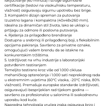
isključivanje (60 minuta) i stroge sigurnosne
certifikacije (testovi na visoku/nisku temperaturu,
vlažnost) osiguravaju sigurnu upotrebu bez brige.
3. Kompaktni dizajn spreman za putovanja
Izuzetno lagana i kompaktna (40x48x260 mm).
Idealna za dinamičan stil života, lako se uklopi u
prtljagu za odmore ili poslovna putovanja.
4. Rješenja za prilagođeno brendiranje
Dostupna u srebrnoj ili prilagođenoj boji, s fleksibilnim
opcijama pakiranja. Savršeno za privatne oznake,
omogućujući vašem brendu da se istakne na
konkurentskim tržištima.
5. Izdržljivost na vrhu industrije s laboratorijski
potvrđenim testiranjem
Temeljito testirano kroz više od 1.000 ciklusa
mehaničkog opterećenja i 1.000 sati neprekidnog rada
u ekstremnim uvjetima (60°C visoka, -20°C niska, 80%
vlažnosti). Premašuje europske standarde izdržljivosti,
osiguravajući besprijeklan rad tijekom godina —
savršeno za profesionalce u salonima ili svakodnevnu
uporabu kod kuće.
Napredna tehnologija vrućeg zraka osigurava brzo i