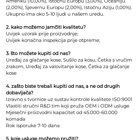
Ameriku (10,00%), Istočnu Europu (3,00%), Oceaniju
(2,00%), Sjevernu Europu (2,00%), Istočnu Aziju (1,00%).
Ukupno ima oko 5-10 ljudi u našem uredu.
2. kako možemo jamčiti kvalitetu?
Uvijek uzorak prije proizvodnje;
Uvijek konačna inspekcija prije otpreme;
3. što možete kupiti od nas?
Uređaj za glačanje kose, Sušilo za kosu, Četka s vručim
zrakom, Uređaj za valovitanje kose, Četka za glačanje
kose
4. zašto biste trebali kupiti od nas, a ne od drugih
dobavljača?
Izravno s tvornice uz sustav kontrole kvalitete ISO:9001
Vlastiti stručni R&D tim koji pruža OEM i ODM usluge
Mjesečni proizvodni kapacitet od 45.000-60.000
komada
Rok isporuke 7-10 dana
5. koje usluge možemo pružiti?