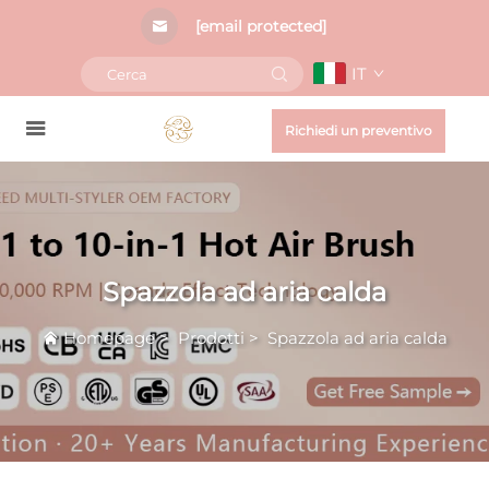
[email protected]
IT
Richiedi un preventivo
Spazzola ad aria calda
Homepage
>
Prodotti
>
Spazzola ad aria calda