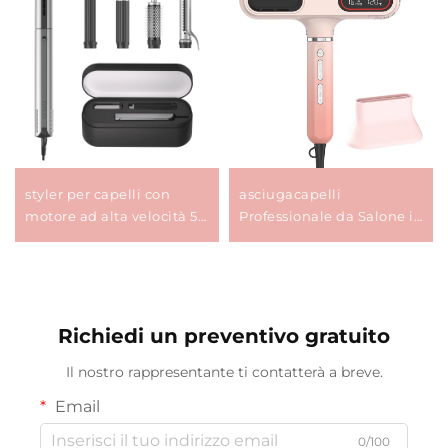
styler per capelli con
asciugacapelli
motore ad alta velocità 5
Professionale da Salone in
in 1 Raddrizzatore ad aria
Un Solo Passaggio con
calda per trattamento
Motore Ionico BLDC da
Asciugacapelli Multi-
1400 W con Diffusore e
styler
Accessori Magnetici
Richiedi un preventivo gratuito
Il nostro rappresentante ti contatterà a breve.
Email
0/100