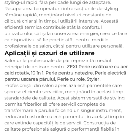
styling-ul rapid, fără perioade lungi de așteptare.
Recuperarea temperaturii între secțiunile de styling
rămâne rapidă, menținând niveluri constante de
căldură chiar și în timpul utilizării intensive. Această
eficiență termică contribuie atât la confortul
utilizatorului, cât și la conservarea energiei, ceea ce face
ca dispozitivul să fie practic atât pentru mediile
profesionale de salon, cât și pentru utilizare personală.
Aplicații și cazuri de utilizare
Salonurile profesionale de păr reprezintă mediul
principal de aplicare pentru
ZEXI Perie uscătoare cu aer
cald rotativ, 10 în 1, Perie pentru netezire, Perie electrică
pentru uscarea părului, Perie cu role, Styler
.
Profesioniștii din salon apreciază echipamentele care
sporesc eficiența serviciilor, menținând în același timp
standardele de calitate. Acest sistem versatil de styling
permite frizerilor să ofere servicii complete de
transformare a părului folosind un singur instrument,
reducând costurile cu echipamentul, în același timp în
care extinde capacitățile de servicii. Construcția de
calitate profesională asigură o performanță fiabilă în