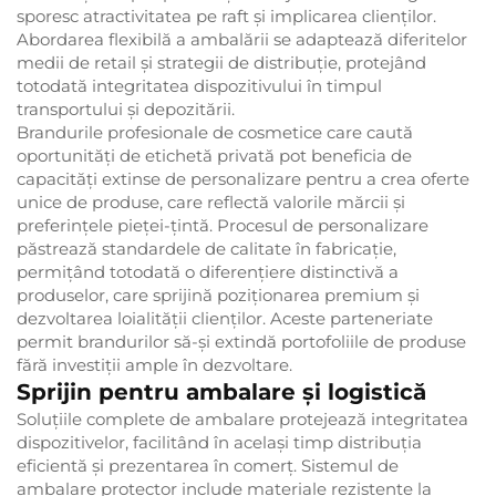
sporesc atractivitatea pe raft și implicarea clienților.
Abordarea flexibilă a ambalării se adaptează diferitelor
medii de retail și strategii de distribuție, protejând
totodată integritatea dispozitivului în timpul
transportului și depozitării.
Brandurile profesionale de cosmetice care caută
oportunități de etichetă privată pot beneficia de
capacități extinse de personalizare pentru a crea oferte
unice de produse, care reflectă valorile mărcii și
preferințele pieței-țintă. Procesul de personalizare
păstrează standardele de calitate în fabricație,
permițând totodată o diferențiere distinctivă a
produselor, care sprijină poziționarea premium și
dezvoltarea loialității clienților. Aceste parteneriate
permit brandurilor să-și extindă portofoliile de produse
fără investiții ample în dezvoltare.
Sprijin pentru ambalare și logistică
Soluțiile complete de ambalare protejează integritatea
dispozitivelor, facilitând în același timp distribuția
eficientă și prezentarea în comerț. Sistemul de
ambalare protector include materiale rezistente la