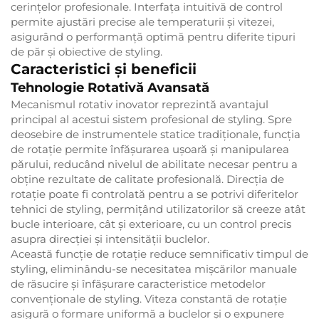
cerințelor profesionale. Interfața intuitivă de control
permite ajustări precise ale temperaturii și vitezei,
asigurând o performanță optimă pentru diferite tipuri
de păr și obiective de styling.
Caracteristici și beneficii
Tehnologie Rotativă Avansată
Mecanismul rotativ inovator reprezintă avantajul
principal al acestui sistem profesional de styling. Spre
deosebire de instrumentele statice tradiționale, funcția
de rotație permite înfășurarea ușoară și manipularea
părului, reducând nivelul de abilitate necesar pentru a
obține rezultate de calitate profesională. Direcția de
rotație poate fi controlată pentru a se potrivi diferitelor
tehnici de styling, permițând utilizatorilor să creeze atât
bucle interioare, cât și exterioare, cu un control precis
asupra direcției și intensității buclelor.
Această funcție de rotație reduce semnificativ timpul de
styling, eliminându-se necesitatea mișcărilor manuale
de răsucire și înfășurare caracteristice metodelor
convenționale de styling. Viteza constantă de rotație
asigură o formare uniformă a buclelor și o expunere