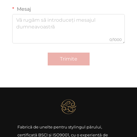
Mesaj
0/1000
Trimite
Fabrică de unelte pentru stylingul părului,
certificată BSCI și ISO9001, cu o experiență de