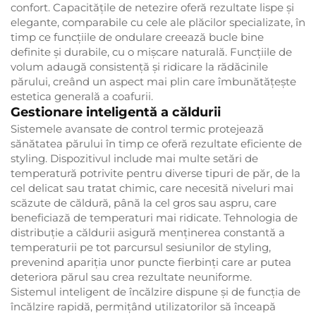
confort. Capacitățile de netezire oferă rezultate lispe și
elegante, comparabile cu cele ale plăcilor specializate, în
timp ce funcțiile de ondulare creează bucle bine
definite și durabile, cu o mișcare naturală. Funcțiile de
volum adaugă consistență și ridicare la rădăcinile
părului, creând un aspect mai plin care îmbunătățește
estetica generală a coafurii.
Gestionare inteligentă a căldurii
Sistemele avansate de control termic protejează
sănătatea părului în timp ce oferă rezultate eficiente de
styling. Dispozitivul include mai multe setări de
temperatură potrivite pentru diverse tipuri de păr, de la
cel delicat sau tratat chimic, care necesită niveluri mai
scăzute de căldură, până la cel gros sau aspru, care
beneficiază de temperaturi mai ridicate. Tehnologia de
distribuție a căldurii asigură menținerea constantă a
temperaturii pe tot parcursul sesiunilor de styling,
prevenind apariția unor puncte fierbinți care ar putea
deteriora părul sau crea rezultate neuniforme.
Sistemul inteligent de încălzire dispune și de funcția de
încălzire rapidă, permițând utilizatorilor să înceapă