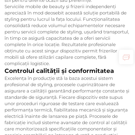
stil pentru diferite ocazii sau preferințe.
Serviciile mobile de beauty și frizerii independenți
apreciază în mod deosebit această soluție portabilă de
styling pentru lucrul la fața locului. Funcționalitatea
consolidată reduce volumul echipamentelor necesare
pentru servicii complete de styling, ușurând transportul,
în timp ce asigură capacitatea de a oferi servicii
complete în orice locație. Rezultatele profesionale
obținute cu acest singur dispozitiv permit frizerilor
mobili să ofere stilizări capilare complete, fără
complicații logistice.
Controlul calității și conformitatea
Excelența în producție stă la baza acestui sistem
profesional de styling, procesele cuprinzătoare de
asigurare a calității garantând performanțe constante și
standarde de siguranță. Fiecare dispozitiv este supus
unor proceduri riguroase de testare care evaluează
performanța termică, fiabilitatea mecanică și siguranța
electrică înainte de lansarea pe piață. Procesele de
fabricație includ sisteme avansate de control al calității
care monitorizează specificațiile componentelor și