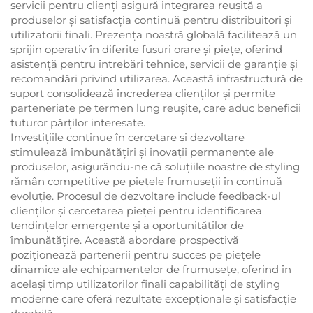
servicii pentru clienți asigură integrarea reușită a
produselor și satisfacția continuă pentru distribuitori și
utilizatorii finali. Prezența noastră globală facilitează un
sprijin operativ în diferite fusuri orare și piețe, oferind
asistență pentru întrebări tehnice, servicii de garanție și
recomandări privind utilizarea. Această infrastructură de
suport consolidează încrederea clienților și permite
parteneriate pe termen lung reușite, care aduc beneficii
tuturor părților interesate.
Investițiile continue în cercetare și dezvoltare
stimulează îmbunătățiri și inovații permanente ale
produselor, asigurându-ne că soluțiile noastre de styling
rămân competitive pe piețele frumuseții în continuă
evoluție. Procesul de dezvoltare include feedback-ul
clienților și cercetarea pieței pentru identificarea
tendințelor emergente și a oportunităților de
îmbunătățire. Această abordare prospectivă
poziționează partenerii pentru succes pe piețele
dinamice ale echipamentelor de frumusețe, oferind în
același timp utilizatorilor finali capabilități de styling
moderne care oferă rezultate excepționale și satisfacție