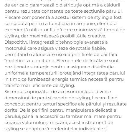
de aer cald garantează o distribuție optimă a căldurii
pentru rezultate constante pe toate secțiunile părului.
Fiecare componentă a acestui sistem de styling a fost
concepută pentru a funcționa în armonie, oferind o
experiență utilizator fluidă care minimizează timpul de
styling, dar maximizează posibilitățile creative.
Dispozitivul integrează o tehnologie avansată a
motorului care asigură viteze de rotație fiabile,
permițând o alunecare ușoară prin firele de păr fără
împletire sau tracțiune. Elementele de încălzire sunt
poziționate strategic pentru a asigura o distribuție
uniformă a temperaturii, protejând integritatea părului
în timp ce furnizează energia termică necesară pentru
transformări eficiente de styling.
Sistemul cuprinzător de accesorii include diverse
dimensiuni de perii și capete de styling, fiecare fiind
conceput pentru texturi specifice ale părului și rezultate
dorite. De la peri fini pentru manipularea delicată a
părului, până la accesorii cu tambur mai mare pentru
crearea volumului și mișcării, acest instrument de
styling se adaptează preferințelor individuale și