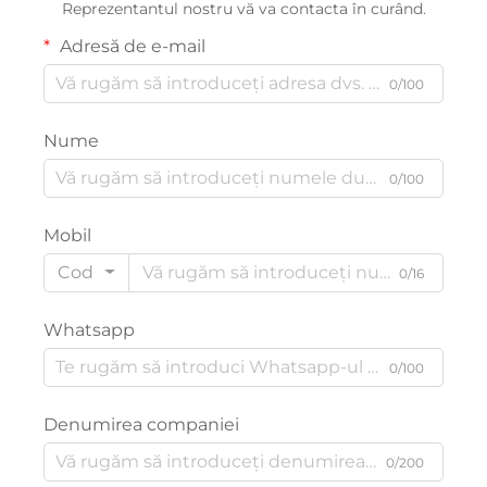
Reprezentantul nostru vă va contacta în curând.
Adresă de e-mail
0/100
Nume
0/100
Mobil
Cod
0/16
Whatsapp
0/100
Denumirea companiei
0/200