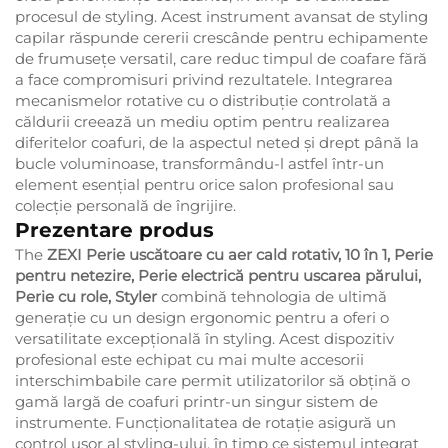
procesul de styling. Acest instrument avansat de styling
capilar răspunde cererii crescânde pentru echipamente
de frumusețe versatil, care reduc timpul de coafare fără
a face compromisuri privind rezultatele. Integrarea
mecanismelor rotative cu o distribuție controlată a
căldurii creează un mediu optim pentru realizarea
diferitelor coafuri, de la aspectul neted și drept până la
bucle voluminoase, transformându-l astfel într-un
element esențial pentru orice salon profesional sau
colecție personală de îngrijire.
Prezentare produs
The
ZEXI Perie uscătoare cu aer cald rotativ, 10 în 1, Perie
pentru netezire, Perie electrică pentru uscarea părului,
Perie cu role, Styler
combină tehnologia de ultimă
generație cu un design ergonomic pentru a oferi o
versatilitate excepțională în styling. Acest dispozitiv
profesional este echipat cu mai multe accesorii
interschimbabile care permit utilizatorilor să obțină o
gamă largă de coafuri printr-un singur sistem de
instrumente. Funcționalitatea de rotație asigură un
control ușor al styling-ului, în timp ce sistemul integrat