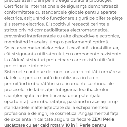
precizia asamblării pe întreaga durată a producției.
Certificările internaționale de siguranță demonstrează
conformitatea cu standardele globale pentru aparate
electrice, asigurând o funcționare sigură pe diferite piețe
și sisteme electrice. Dispozitivul respectă cerințele
stricte privind compatibilitatea electromagnetică,
prevenind interferențele cu alte dispozitive electronice,
menținând în același timp o performanță optimă.
Selectarea materialelor prioritizează atât durabilitatea,
cât și siguranța utilizatorului, cu componente rezistente
la căldură și straturi protectoare care rezistă utilizării
profesionale intensive.
Sistemele continue de monitorizare a calității urmăresc
datele de performanță din utilizarea în teren,
permițând îmbunătățiri și refinamente continue ale
proceselor de fabricație. Integrarea feedback-ului
clienților ajută la identificarea unor potențiale
oportunități de îmbunătățire, păstrând în același timp
standardele înalte așteptate de la echipamentele
profesionale de îngrijire cosmetică. Angajamentul față
de excelenta în calitate asigură că fiecare
ZEXI Perie
uscătoare cu aer cald rotativ, 10 în 1, Perie pentru