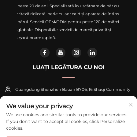
peste 20 de ani. Specializată în uscătoare de păr cu
viteză ridicată, perie cu aer cald și aparate de întins
părul. Servicii OEM/ODM pentru peste 120 de mărci
globale. Disponibile servicii de marcă privată și
eșantionare rapidă.
LUAȚI LEGĂTURA CU NOI
Guangdong Shenzhen Baoan B706, 16 Shaqi Community
Centre Road, Xinqiao Street
We value your privacy
+86-18948311339
We use cookies and similar tools to provide our services.
If you don't want to accept all cookies, click Personalize
[email protected]
cookies.