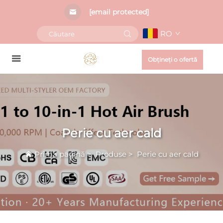
[email protected]
RO
Obțineți o ofertă
Perie cu aer cald
Prima pagină
>
Produse
>
Perie cu aer cald