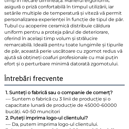
timp în fiecare dimineață. Mânerul ergonomic
asigură o priză confortabilă în timpul utilizării, iar
setările multiple de temperatură și viteză vă permit
personalizarea experienței în funcție de tipul de păr.
Tubul cu acoperire ceramică distribuie căldura
uniform pentru a proteja părul de deteriorare,
oferind în același timp volum și strălucire
remarcabilă. Ideală pentru toate lungimile și tipurile
de păr, această perie uscătoare cu zgomot redus vă
ajută să obțineți coafuri profesionale cu mai puțin
efort și o perturbare minimă datorată zgomotului.
Întrebări frecvente
1. Sunteți o fabrică sau o companie de comerț? 
--- Suntem o fabrică cu 3 linii de producție și o 
capacitate lunară de producție de 45000-60000 
bucăți. 40-50 muncitori 
2. Puteți imprima logo-ul clientului? 
--- Da, putem imprima logo-ul clientului. 