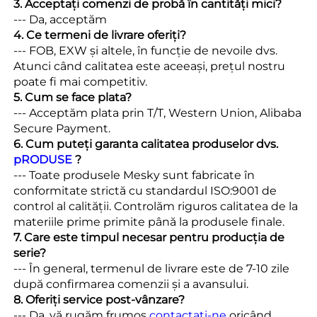
3. Acceptați comenzi de probă în cantități mici? 
--- Da, acceptăm 
4. Ce termeni de livrare oferiți? 
--- FOB, EXW și altele, în funcție de nevoile dvs. 
Atunci când calitatea este aceeași, prețul nostru 
poate fi mai competitiv. 
5. Cum se face plata? 
--- Acceptăm plata prin T/T, Western Union, Alibaba 
Secure Payment. 
6. Cum puteți garanta calitatea produselor dvs. 
pRODUSE 
?
--- Toate produsele Mesky sunt fabricate în 
conformitate strictă cu standardul ISO:9001 de 
control al calității. Controlăm riguros calitatea de la 
materiile prime primite până la produsele finale. 
7. Care este timpul necesar pentru producția de 
serie? 
--- În general, termenul de livrare este de 7-10 zile 
după confirmarea comenzii și a avansului. 
8. Oferiți service post-vânzare? 
--- Da, vă rugăm frumos 
contactați-ne 
oricând. 