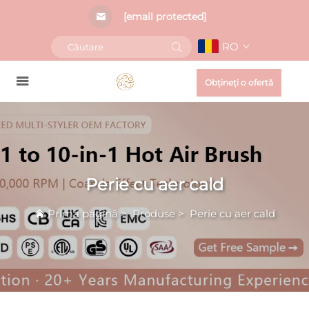
[email protected]
RO
Obțineți o ofertă
Perie cu aer cald
Prima pagină
>
Produse
>
Perie cu aer cald