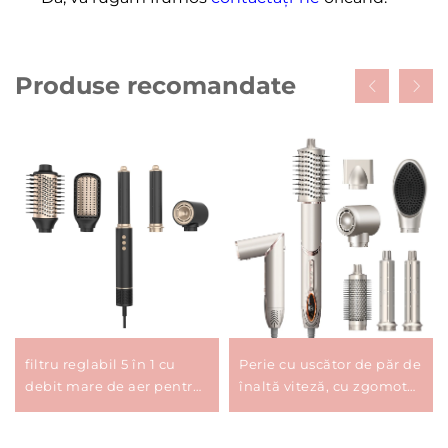
Produse recomandate
filtru reglabil 5 în 1 cu
Perie cu uscător de păr de
debit mare de aer pentru
înaltă viteză, cu zgomot
baie, rețea de intrare-
scăzut
ieșire cu ceramică și