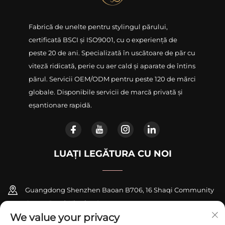
Fabrică de unelte pentru stylingul părului,
certificată BSCI și ISO9001, cu o experiență de
peste 20 de ani. Specializată în uscătoare de păr cu
viteză ridicată, perie cu aer cald și aparate de întins
părul. Servicii OEM/ODM pentru peste 120 de mărci
globale. Disponibile servicii de marcă privată și
eșantionare rapidă.
LUAȚI LEGĂTURA CU NOI
Guangdong Shenzhen Baoan B706, 16 Shaqi Community
Centre Road, Xinqiao Street
We value your privacy
+86-18948311339