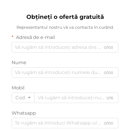
uscător de păr cu ioni
negativi
Obțineți o ofertă gratuită
Reprezentantul nostru vă va contacta în curând.
Adresă de e-mail
0/100
Nume
0/100
Mobil
Cod
0/16
Whatsapp
0/100