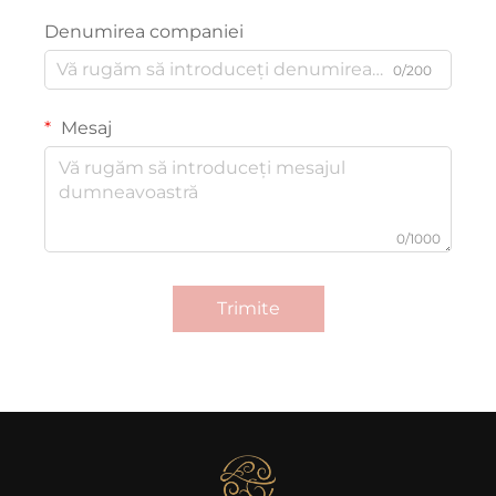
Denumirea companiei
0/200
Mesaj
0/1000
Trimite