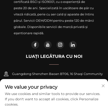
certificată BSCI și ISO9001, cu o experiență de
peste 20 de ani. Specializată în uscătoare de păr cu
viteză ridicată, perie cu aer cald și aparate de întins
părul. Servicii OEM/ODM pentru peste 120 de mărci
globale. Disponibile servicii de marcă privată și
eșantionare rapidă.
LUAȚI LEGĂTURA CU NOI
Guangdong Shenzhen Baoan B706, 16 Shaqi Community
Centre Road, Xinqiao Street
We value your privacy
+86-18948311339
We use cookies and similar tools to provide our services.
If you don't want to accept all cookies, click Personalize
[email protected]
cookies.