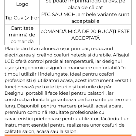
Se poate imprima logo-ul dvs. pe
Logo
placa de călcat
PTC SAU MCH, ambele variante sunt
Tip Cuviントor
acceptabile
Cantitate
cOMANDĂ MICĂ DE 20 BUCĂȚI ESTE
minimă de
ACCEPTATĂ
comandă
Plăcile din titan alunecă ușor prin păr, reducând
electrizarea și creând coafuri netede și durabile. Afișajul
LCD oferă control precis al temperaturii, iar designul
ușor și ergonomic asigură o manevrare confortabilă în
timpul utilizării îndelungate. Ideal pentru coafori
profesioniști și utilizatori acasă, acest instrument versatil
funcționează pe toate tipurile și texturile de păr.
Designul portabil îl face ideal pentru călătorii, iar
construcția durabilă garantează performanțe pe termen
lung. Disponibil pentru marcare privată, acest aparat
premium combină rezultate profesionale cu
caracteristici prietenoase pentru utilizator, făcându-l un
instrument esențial pentru realizarea unor coafuri de
calitate salon, acasă sau la salon.