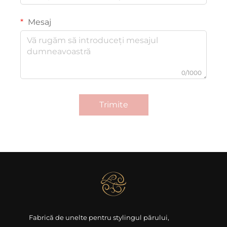
Mesaj
0/1000
Trimite
Fabrică de unelte pentru stylingul părului,