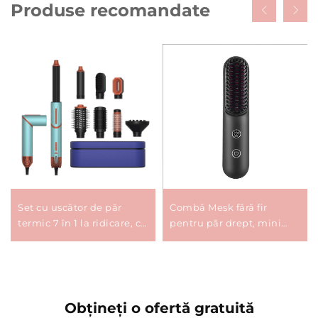
Produse recomandate
Set cu uscător de păr
Combă Mesk fără fir
termic 7 în 1 la ridicare, cu
pentru păr drept, mini
cap interschimbabil
portabilă, rulou drept,
pentru coafat, pentru
încălzire duală MCH, 200
salon de frumusețe, perie
de milioane de ioni
cu aer cald pas unic
negativi pentru modelare
Obțineți o ofertă gratuită