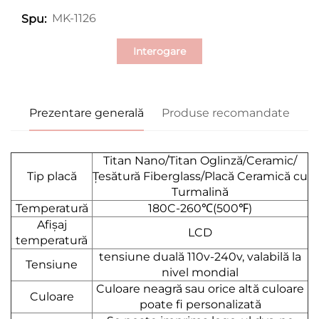
MK-1126
Spu:
Interogare
Prezentare generală
Produse recomandate
Titan Nano/Titan Oglinză/Ceramic/
Tip placă
Țesătură Fiberglass/Placă Ceramică cu
Turmalină
Temperatură
180C-260℃(500℉)
Afișaj
LCD
temperatură
tensiune duală 110v-240v, valabilă la
Tensiune
nivel mondial
Culoare neagră sau orice altă culoare
Culoare
poate fi personalizată