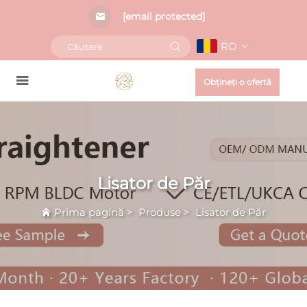
[email protected]
RO
Obțineți o ofertă
Lisator de Păr
Prima pagină
>
Produse
>
Lisator de Păr