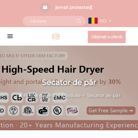
[email protected]
RO
Obțineți o ofertă
Secator de păr
Prima pagină
>
Produse
>
Secator de păr