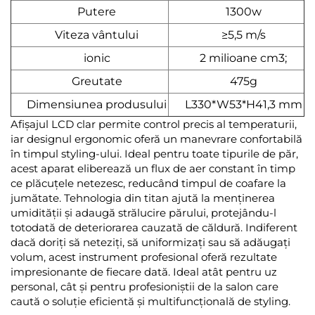
Putere
1300w
Viteza vântului
≥5,5 m/s
ionic
2 milioane cm3;
Greutate
475g
Dimensiunea produsului
L330*W53*H41,3 mm
Afișajul LCD clar permite control precis al temperaturii,
iar designul ergonomic oferă un manevrare confortabilă
în timpul styling-ului. Ideal pentru toate tipurile de păr,
acest aparat eliberează un flux de aer constant în timp
ce plăcuțele netezesc, reducând timpul de coafare la
jumătate. Tehnologia din titan ajută la menținerea
umidității și adaugă strălucire părului, protejându-l
totodată de deteriorarea cauzată de căldură. Indiferent
dacă doriți să neteziți, să uniformizați sau să adăugați
volum, acest instrument profesional oferă rezultate
impresionante de fiecare dată. Ideal atât pentru uz
personal, cât și pentru profesioniștii de la salon care
caută o soluție eficientă și multifuncțională de styling.