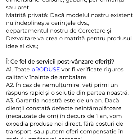
sau preț. 
Matriță privată: Dacă modelul nostru existent 
nu îndeplinește cerințele dvs., 
departamentul nostru de Cercetare și 
Dezvoltare va crea o matriță pentru produsul 
idee al dvs.; 
Î: Ce fel de servicii post-vânzare oferiți? 
A1. Toate 
pRODUSE 
vor fi verificate riguros 
calitativ înainte de ambalare 
A2. În caz de nemulțumire, veți primi un 
răspuns rapid și o soluție din partea noastră. 
A3. Garanția noastră este de un an. Dacă 
clienții constată defecte neîntâmplătoare 
(necauzate de om) în decurs de 1 an, vom 
expedia produse noi direct, fără costuri de 
transport, sau putem oferi compensație în 