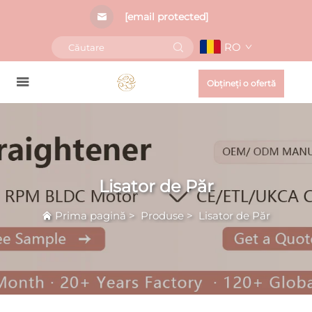
[email protected]
RO
Obțineți o ofertă
Lisator de Păr
Prima pagină
>
Produse
>
Lisator de Păr