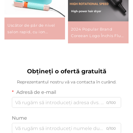
Uscător de păr de nivel
2024 Popular Brand
salon rapid, cu ion
Coreean Logo Închis Flux
negativ, fier de călcat
de Aer Feminin Poziționat
pentru bucle, pieptene cu
deasupra Capului Uscați
aer cald, set unelte
de Păr de Sunet
multifuncționale pentru
styling rapid al părului
Obțineți o ofertă gratuită
Reprezentantul nostru vă va contacta în curând.
Adresă de e-mail
0/100
Nume
0/100