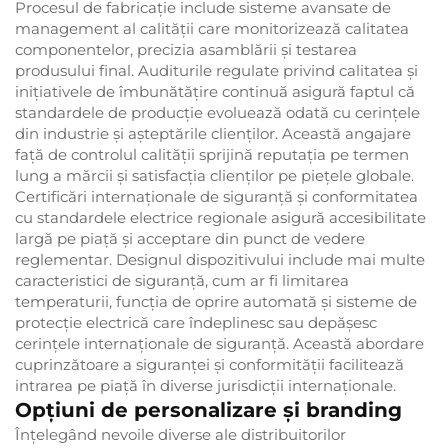
Procesul de fabricație include sisteme avansate de
management al calității care monitorizează calitatea
componentelor, precizia asamblării și testarea
produsului final. Auditurile regulate privind calitatea și
inițiativele de îmbunătățire continuă asigură faptul că
standardele de producție evoluează odată cu cerințele
din industrie și așteptările clienților. Această angajare
față de controlul calității sprijină reputația pe termen
lung a mărcii și satisfacția clienților pe piețele globale.
Certificări internaționale de siguranță și conformitatea
cu standardele electrice regionale asigură accesibilitate
largă pe piață și acceptare din punct de vedere
reglementar. Designul dispozitivului include mai multe
caracteristici de siguranță, cum ar fi limitarea
temperaturii, funcția de oprire automată și sisteme de
protecție electrică care îndeplinesc sau depășesc
cerințele internaționale de siguranță. Această abordare
cuprinzătoare a siguranței și conformității facilitează
intrarea pe piață în diverse jurisdicții internaționale.
Opțiuni de personalizare și branding
Înțelegând nevoile diverse ale distribuitorilor