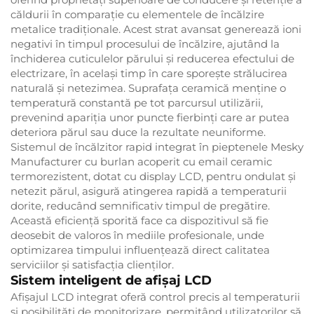
căldurii în comparație cu elementele de încălzire
metalice tradiționale. Acest strat avansat generează ioni
negativi în timpul procesului de încălzire, ajutând la
închiderea cuticulelor părului și reducerea efectului de
electrizare, în același timp în care sporește strălucirea
naturală și netezimea. Suprafața ceramică menține o
temperatură constantă pe tot parcursul utilizării,
prevenind apariția unor puncte fierbinți care ar putea
deteriora părul sau duce la rezultate neuniforme.
Sistemul de încălzitor rapid integrat în pieptenele Mesky
Manufacturer cu burlan acoperit cu email ceramic
termorezistent, dotat cu display LCD, pentru ondulat și
netezit părul, asigură atingerea rapidă a temperaturii
dorite, reducând semnificativ timpul de pregătire.
Această eficiență sporită face ca dispozitivul să fie
deosebit de valoros în mediile profesionale, unde
optimizarea timpului influențează direct calitatea
serviciilor și satisfacția clienților.
Sistem inteligent de afișaj LCD
Afișajul LCD integrat oferă control precis al temperaturii
și posibilități de monitorizare, permițând utilizatorilor să