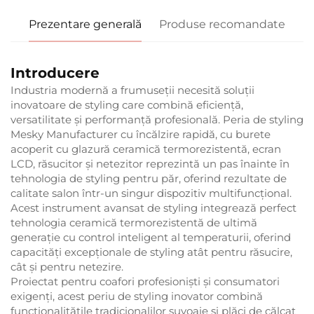
Prezentare generală
Produse recomandate
Introducere
Industria modernă a frumuseții necesită soluții
inovatoare de styling care combină eficiență,
versatilitate și performanță profesională. Peria de styling
Mesky Manufacturer cu încălzire rapidă, cu burete
acoperit cu glazură ceramică termorezistentă, ecran
LCD, răsucitor și netezitor reprezintă un pas înainte în
tehnologia de styling pentru păr, oferind rezultate de
calitate salon într-un singur dispozitiv multifuncțional.
Acest instrument avansat de styling integrează perfect
tehnologia ceramică termorezistentă de ultimă
generație cu control inteligent al temperaturii, oferind
capacități excepționale de styling atât pentru răsucire,
cât și pentru netezire.
Proiectat pentru coafori profesioniști și consumatori
exigenți, acest periu de styling inovator combină
funcționalitățile tradicionalilor șuvoaie și plăci de călcat