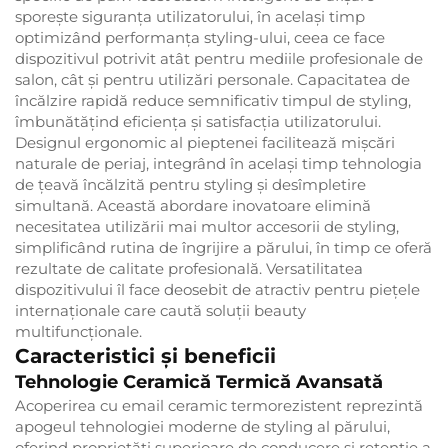
sporește siguranța utilizatorului, în același timp
optimizând performanța styling-ului, ceea ce face
dispozitivul potrivit atât pentru mediile profesionale de
salon, cât și pentru utilizări personale. Capacitatea de
încălzire rapidă reduce semnificativ timpul de styling,
îmbunătățind eficiența și satisfacția utilizatorului.
Designul ergonomic al pieptenei facilitează mișcări
naturale de periaj, integrând în același timp tehnologia
de țeavă încălzită pentru styling și desîmpletire
simultană. Această abordare inovatoare elimină
necesitatea utilizării mai multor accesorii de styling,
simplificând rutina de îngrijire a părului, în timp ce oferă
rezultate de calitate profesională. Versatilitatea
dispozitivului îl face deosebit de atractiv pentru piețele
internaționale care caută soluții beauty
multifuncționale.
Caracteristici și beneficii
Tehnologie Ceramică Termică Avansată
Acoperirea cu email ceramic termorezistent reprezintă
apogeul tehnologiei moderne de styling al părului,
oferind proprietăți superioare de conducere și retenție a