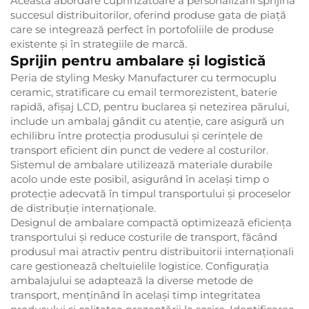
Această abordare cuprinzătoare a personalizării sprijină
succesul distribuitorilor, oferind produse gata de piață
care se integrează perfect în portofoliile de produse
existente și în strategiile de marcă.
Sprijin pentru ambalare și logistică
Peria de styling Mesky Manufacturer cu termocuplu
ceramic, stratificare cu email termorezistent, baterie
rapidă, afișaj LCD, pentru buclarea și netezirea părului,
include un ambalaj gândit cu atenție, care asigură un
echilibru între protecția produsului și cerințele de
transport eficient din punct de vedere al costurilor.
Sistemul de ambalare utilizează materiale durabile
acolo unde este posibil, asigurând în același timp o
protecție adecvată în timpul transportului și proceselor
de distribuție internaționale.
Designul de ambalare compactă optimizează eficiența
transportului și reduce costurile de transport, făcând
produsul mai atractiv pentru distribuitorii internaționali
care gestionează cheltuielile logistice. Configurația
ambalajului se adaptează la diverse metode de
transport, menținând în același timp integritatea