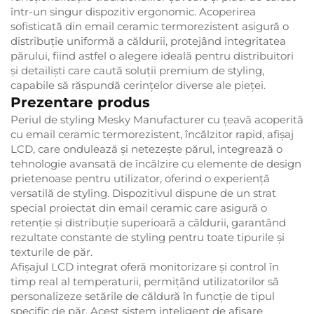
într-un singur dispozitiv ergonomic. Acoperirea
sofisticată din email ceramic termorezistent asigură o
distribuție uniformă a căldurii, protejând integritatea
părului, fiind astfel o alegere ideală pentru distribuitori
și detailiști care caută soluții premium de styling,
capabile să răspundă cerințelor diverse ale pieței.
Prezentare produs
Periul de styling Mesky Manufacturer cu țeavă acoperită
cu email ceramic termorezistent, încălzitor rapid, afișaj
LCD, care ondulează și netezește părul, integrează o
tehnologie avansată de încălzire cu elemente de design
prietenoase pentru utilizator, oferind o experiență
versatilă de styling. Dispozitivul dispune de un strat
special proiectat din email ceramic care asigură o
retenție și distribuție superioară a căldurii, garantând
rezultate constante de styling pentru toate tipurile și
texturile de păr.
Afișajul LCD integrat oferă monitorizare și control în
timp real al temperaturii, permițând utilizatorilor să
personalizeze setările de căldură în funcție de tipul
specific de păr. Acest sistem inteligent de afișare