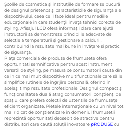
Școlile de cosmetica și instituțiile de formare se bucură
de designul prietenos și caracteristicile de siguranță ale
dispozitivului, ceea ce îl face ideal pentru mediile
educaționale în care studenții învață tehnici corecte de
styling. Afișajul LCD oferă informații clare care ajută
instructorii să demonstreze principiile adecvate de
selecție a temperaturii și gestionare a căldurii,
contribuind la rezultate mai bune în învățare și practici
de siguranță.
Piața comercială de produse de frumusețe oferă
oportunități semnificative pentru acest instrument
versatil de styling, pe măsură ce consumatorii caută din
ce în ce mai mult dispozitive multifuncționale care să le
simplifice rutinele de îngrijire personală, oferind în
același timp rezultate profesionale. Designul compact și
funcționalitatea duală atrag consumatorii conștienți de
spațiu, care preferă colecții de ustensile de frumusețe
eficient organizate. Piețele internaționale cu un nivel tot
mai ridicat de conștientizare în domeniul frumuseții
reprezintă oportunități deosebit de atractive pentru
distribuitori care caută soluții inovatoare
pRODUSE
cu