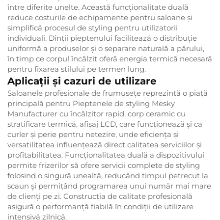
între diferite unelte. Această funcționalitate duală
reduce costurile de echipamente pentru saloane și
simplifică procesul de styling pentru utilizatorii
individuali. Dinții pieptenului facilitează o distribuție
uniformă a produselor și o separare naturală a părului,
în timp ce corpul încălzit oferă energia termică necesară
pentru fixarea stilului pe termen lung.
Aplicații și cazuri de utilizare
Saloanele profesionale de frumusețe reprezintă o piață
principală pentru Pieptenele de styling Mesky
Manufacturer cu încălzitor rapid, corp ceramic cu
stratificare termică, afișaj LCD, care funcționează și ca
curler și perie pentru netezire, unde eficiența și
versatilitatea influențează direct calitatea serviciilor și
profitabilitatea. Funcționalitatea duală a dispozitivului
permite frizerilor să ofere servicii complete de styling
folosind o singură unealtă, reducând timpul petrecut la
scaun și permițând programarea unui număr mai mare
de clienți pe zi. Construcția de calitate profesională
asigură o performanță fiabilă în condiții de utilizare
intensivă zilnică.