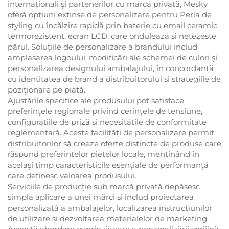
internaționali și partenerilor cu marcă privată, Mesky
oferă opțiuni extinse de personalizare pentru Peria de
styling cu încălzire rapidă prin baterie cu email ceramic
termorezistent, ecran LCD, care ondulează și netezește
părul. Soluțiile de personalizare a brandului includ
amplasarea logoului, modificări ale schemei de culori și
personalizarea designului ambalajului, în concordanță
cu identitatea de brand a distribuitorului și strategiile de
poziționare pe piață.
Ajustările specifice ale produsului pot satisface
preferințele regionale privind cerințele de tensiune,
configurațiile de priză și necesitățile de conformitate
reglementară. Aceste facilități de personalizare permit
distribuitorilor să creeze oferte distincte de produse care
răspund preferințelor piețelor locale, menținând în
același timp caracteristicile esențiale de performanță
care definesc valoarea produsului.
Serviciile de producție sub marcă privată depășesc
simpla aplicare a unei mărci și includ proiectarea
personalizată a ambalajelor, localizarea instrucțiunilor
de utilizare și dezvoltarea materialelor de marketing.