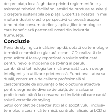
despre piața locală, ghidare privind reglementările și
asistență tehnică, facilitând lansări de produse reușite și
o creștere sustenabilă pe piață. Expertiza noastră în mai
multe industrii oferă o perspectivă valoroasă asupra
tendințelor consumatorilor și aplicațiilor tehnologice
care beneficiază partenerii noștri din industria
frumuseții.
Concluzie
Peria de styling cu încălzire rapidă, dotată cu tehnologie
termică ceramică cu glazură, ecran LCD, realizată de
producătorul Mesky, reprezintă o soluție sofisticată
pentru nevoile moderne de styling al părului,
combinând tehnologia termică avansată cu un design
inteligent și o utilizare prietenoasă. Funcționalitatea sa
duală, construcția de calitate profesională și
caracteristicile de siguranță o fac o opțiune atractivă
pentru segmente diverse de piață, de la saloane
profesionale până la consumatori individuali care caută
soluții versatile de styling.
Setul complet de caracteristici al dispozitivului, inclusiv
tehnologia ceramică termică, controlul afișajului LCD și