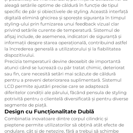
aleagă setările optime de căldură în funcție de tipul
specific de păr și obiectivele de styling. Această interfață
digitală elimină ghicirea și sporește siguranța în timpul
styling-ului prin furnizarea unui feedback vizual clar
privind setările curente de temperatură. Sistemul de
afișaj include, de asemenea, indicatori de siguranță și
informații despre starea operațională, contribuind astfel
la încrederea generală a utilizatorului și la fiabilitatea
dispozitivului.
Precizia temperaturii devine deosebit de importantă
atunci când se lucrează cu păr tratat chimic, deteriorat
sau fin, care necesită setări mai scăzute de căldură
pentru a preveni deteriorarea suplimentară. Sistemul
LCD permite ajustări precise care se adaptează
diferitelor condiții ale părului, făcând pensula de styling
potrivită pentru o clientelă diversificată și pentru diverse
segmente de piață.
Design cu Funcționalitate Dublă
Combinatia inovatoare dintre corpul cilindric și
pieptene permite utilizatorilor să obțină atât efecte de
ondulare, cât și de netezire, fără a trebui să schimbe