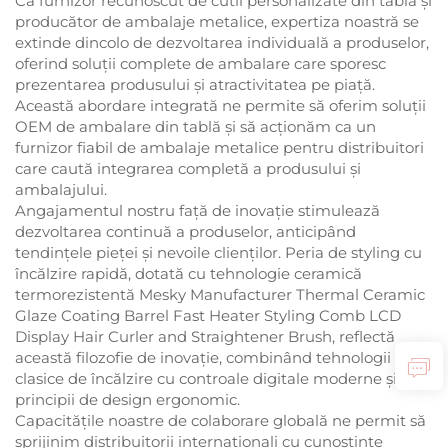
Ca furnizor recunoscut de cutii personalizate din tablă și
producător de ambalaje metalice, expertiza noastră se
extinde dincolo de dezvoltarea individuală a produselor,
oferind soluții complete de ambalare care sporesc
prezentarea produsului și atractivitatea pe piață.
Această abordare integrată ne permite să oferim soluții
OEM de ambalare din tablă și să acționăm ca un
furnizor fiabil de ambalaje metalice pentru distribuitori
care caută integrarea completă a produsului și
ambalajului.
Angajamentul nostru față de inovație stimulează
dezvoltarea continuă a produselor, anticipând
tendințele pieței și nevoile clienților. Peria de styling cu
încălzire rapidă, dotată cu tehnologie ceramică
termorezistentă Mesky Manufacturer Thermal Ceramic
Glaze Coating Barrel Fast Heater Styling Comb LCD
Display Hair Curler and Straightener Brush, reflectă
această filozofie de inovație, combinând tehnologii
clasice de încălzire cu controale digitale moderne și
principii de design ergonomic.
Capacitățile noastre de colaborare globală ne permit să
sprijinim distribuitorii internaționali cu cunoștințe