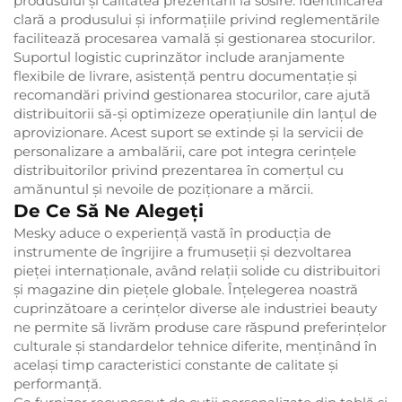
produsului și calitatea prezentării la sosire. Identificarea
clară a produsului și informațiile privind reglementările
facilitează procesarea vamală și gestionarea stocurilor.
Suportul logistic cuprinzător include aranjamente
flexibile de livrare, asistență pentru documentație și
recomandări privind gestionarea stocurilor, care ajută
distribuitorii să-și optimizeze operațiunile din lanțul de
aprovizionare. Acest suport se extinde și la servicii de
personalizare a ambalării, care pot integra cerințele
distribuitorilor privind prezentarea în comerțul cu
amănuntul și nevoile de poziționare a mărcii.
De Ce Să Ne Alegeți
Mesky aduce o experiență vastă în producția de
instrumente de îngrijire a frumuseții și dezvoltarea
pieței internaționale, având relații solide cu distribuitori
și magazine din piețele globale. Înțelegerea noastră
cuprinzătoare a cerințelor diverse ale industriei beauty
ne permite să livrăm produse care răspund preferințelor
culturale și standardelor tehnice diferite, menținând în
același timp caracteristici constante de calitate și
performanță.