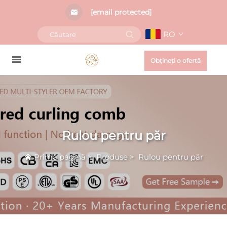
[email protected]
RO
Obțineți o ofertă
Rulou pentru păr
Prima pagină
>
Produse
>
Rulou pentru păr