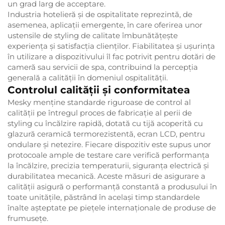
un grad larg de acceptare.
Industria hotelieră și de ospitalitate reprezintă, de
asemenea, aplicații emergente, în care oferirea unor
ustensile de styling de calitate îmbunătățește
experiența și satisfacția clienților. Fiabilitatea și ușurința
în utilizare a dispozitivului îl fac potrivit pentru dotări de
cameră sau servicii de spa, contribuind la percepția
generală a calității în domeniul ospitalității.
Controlul calității și conformitatea
Mesky menține standarde riguroase de control al
calității pe întregul proces de fabricație al perii de
styling cu încălzire rapidă, dotată cu tijă acoperită cu
glazură ceramică termorezistentă, ecran LCD, pentru
ondulare și netezire. Fiecare dispozitiv este supus unor
protocoale ample de testare care verifică performanța
la încălzire, precizia temperaturii, siguranța electrică și
durabilitatea mecanică. Aceste măsuri de asigurare a
calității asigură o performanță constantă a produsului în
toate unitățile, păstrând în același timp standardele
înalte așteptate pe piețele internaționale de produse de
frumusețe.