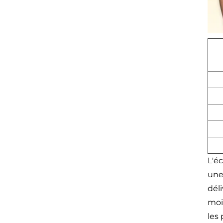
L'é
une
déli
moit
les