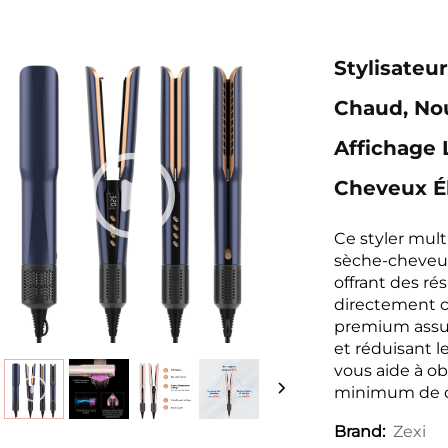
Stylisateur
Chaud, Nou
Affichage 
Cheveux Él
Ce styler mult
sèche-cheveux 
offrant des ré
directement c
premium assur
et réduisant le
vous aide à ob
minimum de 
Zexi
Brand: