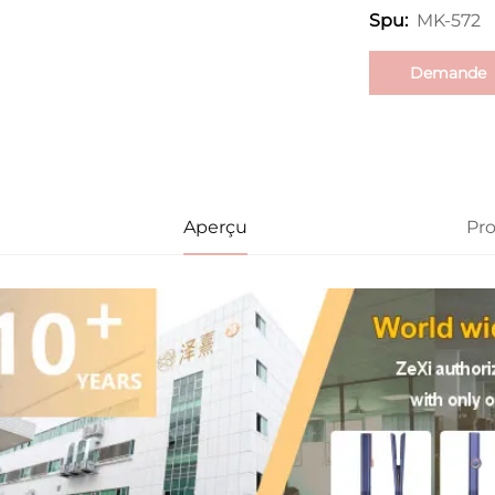
MK-572
Spu:
Demande
d'informatio
Aperçu
Pr