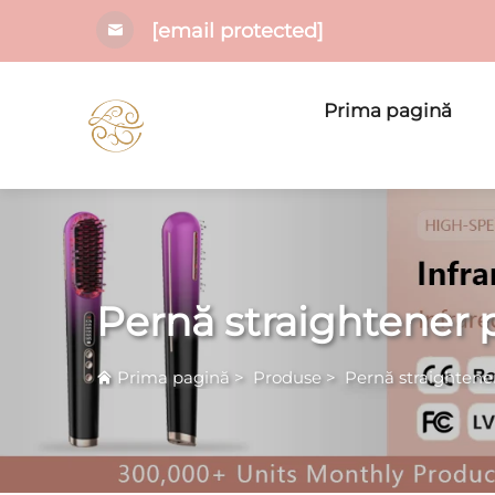
[email protected]
Prima pagină
Pernă straightener 
Prima pagină
>
Produse
>
Pernă straightene