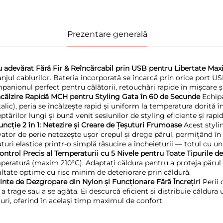
Prezentare generală
Cu adevărat Fără Fir & Reîncărcabil prin USB pentru Libertate Ma
anjul cablurilor. Bateria incorporată se încarcă prin orice port US
panionul perfect pentru călătorii, retouchări rapide în mișcare și 
Încălzire Rapidă MCH pentru Styling Gata în 60 de Secunde 
Echipa
alic), peria se încălzește rapid și uniform la temperatura dorită 
ptărilor lungi și bună venit sesiunilor de styling eficiente și rapid
uncție 2 în 1: Netezire și Creare de Țeșuturi Frumoase 
Acest styli
vator de perie netezește ușor crepul și drege părul, permițând în
turi elastice printr-o simplă răsucire a încheieturii — totul cu u
Control Precis al Temperaturii cu 5 Nivele pentru Toate Tipurile de
peratură (maxim 210°C). Adaptați căldura pentru a proteja părul fi
ultate optime cu risc minim de deteriorare prin căldură. 
Dinte de Dezgropare din Nylon și Funcționare Fără Încrețiri 
Perii 
 a trage sau a se agăța. Ei descurcă eficient și distribuie căldura
țuri, oferind în același timp maximul de confort. 