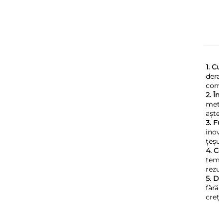
1. 
der
com
2. 
met
aște
3. F
ino
țeșu
4. 
tem
rez
5. 
fără
cre