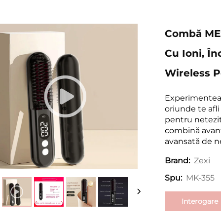
Combă MESK
Cu Ioni, În
Wireless P
Experimentează
oriunde te afli
pentru netezit
combină avanta
avansată de ne
Zexi
Brand:
MK-355
Spu:
Interogare