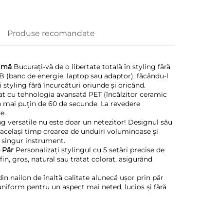
Produse recomandate
ximă 
Bucurați-vă de o libertate totală în styling fără 
B (banc de energie, laptop sau adaptor), făcându-l 
styling fără încurcături oriunde și oricând. 
t cu tehnologia avansată PET (încălzitor ceramic 
în mai puțin de 60 de secunde. La revedere 
e. 
ng versatile nu este doar un netezitor! Designul său 
 același timp crearea de unduiri voluminoase și 
n singur instrument. 
 Păr 
Personalizați stylingul cu 5 setări precise de 
n, gros, natural sau tratat colorat, asigurând 
din nailon de înaltă calitate alunecă ușor prin păr 
 uniform pentru un aspect mai neted, lucios și fără 