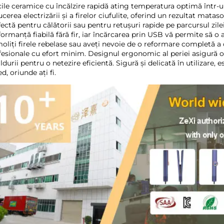
cile ceramice cu încălzire rapidă ating temperatura optimă într-un
cerea electrizării și a firelor ciufulite, oferind un rezultat mata
ectă pentru călătorii sau pentru retuşuri rapide pe parcursul zilei
ormanță fiabilă fără fir, iar încărcarea prin USB vă permite să o 
oliți firele rebelase sau aveți nevoie de o reformare completă a co
fesionale cu efort minim. Designul ergonomic al periei asigură o 
ldurii pentru o netezire eficientă. Sigură și delicată în utilizare
d, oriunde ați fi. 