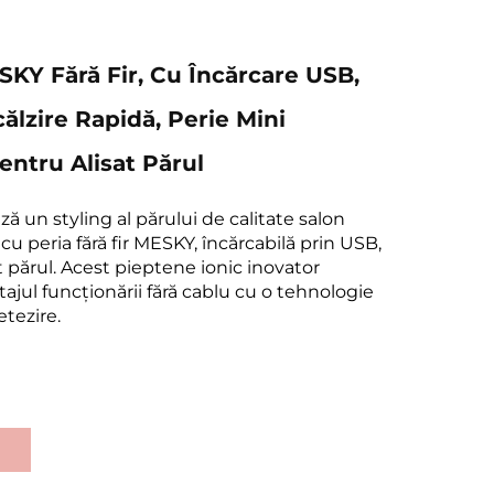
Y Fără Fir, Cu Încărcare USB,
călzire Rapidă, Perie Mini
entru Alisat Părul
 un styling al părului de calitate salon
 cu peria fără fir MESKY, încărcabilă prin USB,
 părul. Acest pieptene ionic inovator
jul funcționării fără cablu cu o tehnologie
tezire.