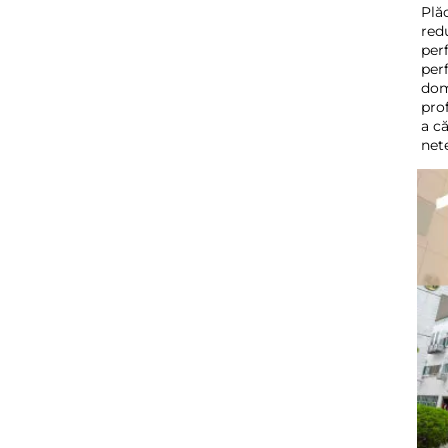
Plă
redu
perf
perf
dom
pro
a că
nete