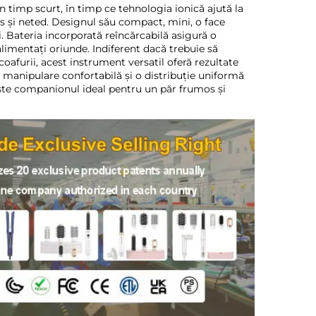
 timp scurt, în timp ce tehnologia ionică ajută la 
sos și neted. Designul său compact, mini, o face 
. Bateria incorporată reîncărcabilă asigură o 
alimentați oriunde. Indiferent dacă trebuie să 
afurii, acest instrument versatil oferă rezultate 
manipulare confortabilă și o distribuție uniformă 
, este companionul ideal pentru un păr frumos și 