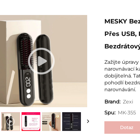
MESKY Bez
Přes USB, 
Bezdrátový
Zažijte úpravy
narovnávací 
dobíjitelná. T
pohodlí bezdr
narovnávání.
Zexi
Brand:
MK-355
Spu:
Dotaz