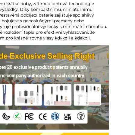
em krátké doby, zatímco iontová technologie 
é výsledky. Díky kompaktnímu, miniaturnímu 
stavěná dobíjecí baterie zajišťuje spolehlivý 
ž bojujete s neposlušnými prameny nebo 
ytuje profesionální výsledky s minimální námahou. 
ozložení tepla pro efektivní vyhlazování. Je 
m pro krásné, rovné vlasy kdykoli a kdekoli. 