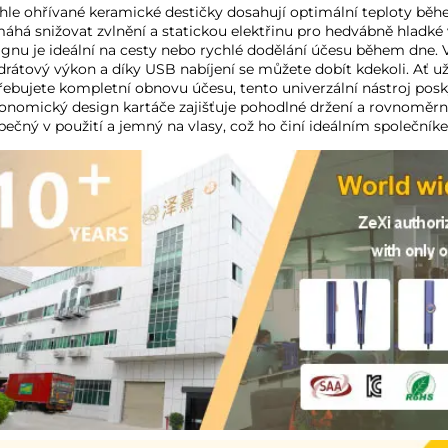
hle ohřívané keramické destičky dosahují optimální teploty běh
áhá snižovat zvlnění a statickou elektřinu pro hedvábně hladk
ignu je ideální na cesty nebo rychlé dodělání účesu během dne. Ve
drátový výkon a díky USB nabíjení se můžete dobít kdekoli. Ať u
řebujete kompletní obnovu účesu, tento univerzální nástroj posk
onomický design kartáče zajišťuje pohodlné držení a rovnoměrné r
pečný v použití a jemný na vlasy, což ho činí ideálním společníke