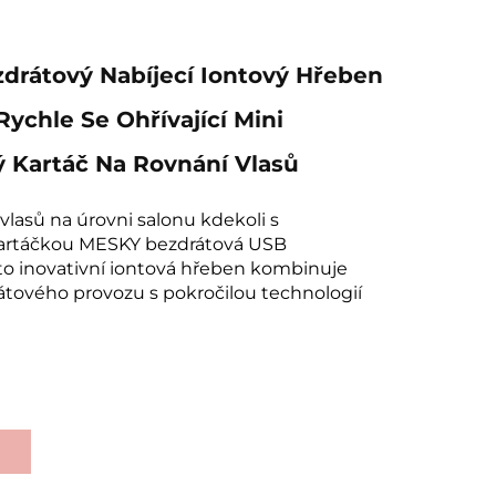
drátový Nabíjecí Iontový Hřeben
Rychle Se Ohřívající Mini
 Kartáč Na Rovnání Vlasů
 vlasů na úrovni salonu kdekoli s
kartáčkou MESKY bezdrátová USB
ato inovativní iontová hřeben kombinuje
átového provozu s pokročilou technologií