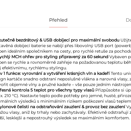
Přehled
D
Skutečně bezdrátový & USB dobíjecí pro maximální svobodu 
Užijt
tavěná dobíjecí baterie se nabíjí přes libovolný USB port (powerb
ben ideálním společníkem na cesty, pro rychlé retuše za pochodu 
Rychlý MCH ohřev pro styling připravený za 60 sekund 
Vybaven po
ben se rychle a rovnoměrně zahřeje na požadovanou teplotu bě
j efektivnímu, rychlému stylingu. 
 v 1 funkce: vyrovnání a vytváření krásných vln a kadeří 
Tento uni
ign kartáče snadno odstraní neposlušné vlákna a narovná vlasy
vořit objemné vlny a pružné kadeře – vše pouze jedním nástrojem
Přesná kontrola 5 teplot pro všechny typy vlasů 
Přizpůsobte si úp
x. 210 °C). Nastavte teplo podle potřeby pro jemné, husté, přiro
imálních výsledků s minimálním rizikem poškození vlasů teplem
Nylonové čelisti na odstraňování zauzlení & provoz bez zauzlení 
Vy
užou vlasy, aniž by trhaly nebo zachytávaly. Efektivně odstraňují
dší, lesklejší a nepostrouhý výsledek se maximálním komfortem. 