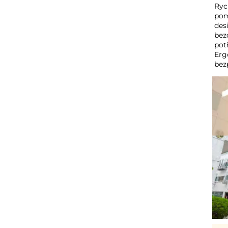
Ryc
pom
des
bez
pot
Erg
bez