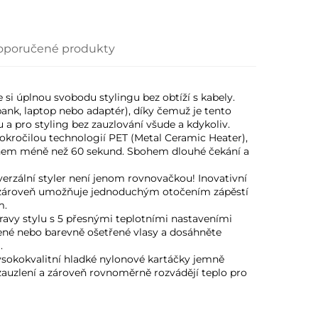
oporučené produkty
e si úplnou svobodu stylingu bez obtíží s kabely. 
ank, laptop nebo adaptér), díky čemuž je tento 
a pro styling bez zauzlování všude a kdykoliv. 
kročilou technologií PET (Metal Ceramic Heater), 
hem méně než 60 sekund. Sbohem dlouhé čekání a 
verzální styler není jenom rovnovačkou! Inovativní 
, zároveň umožňuje jednoduchým otočením zápěstí 
. 
ravy stylu s 5 přesnými teplotními nastaveními 
zené nebo barevně ošetřené vlasy a dosáhněte 
. 
sokokvalitní hladké nylonové kartáčky jemně 
 zauzlení a zároveň rovnoměrně rozvádějí teplo pro 