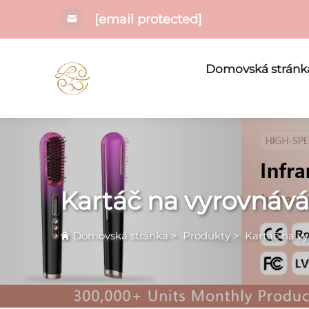
[email protected]
Domovská stránk
Kartáč na vyrovnává
Domovská stránka
>
Produkty
>
Kartáč na vy