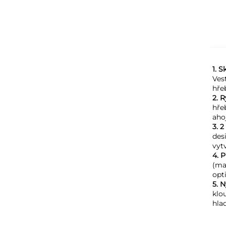
1. 
Ves
hře
2. 
hře
aho
3. 2
des
vyt
4. 
(ma
opt
5. 
klo
hla