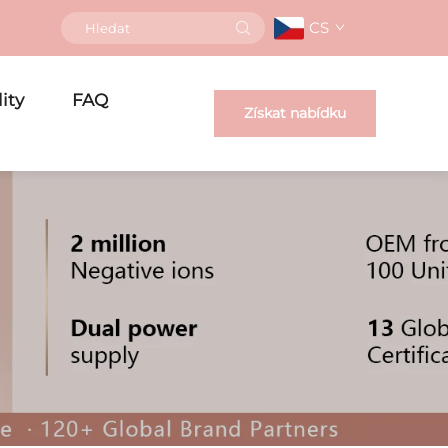
CS
ity
FAQ
Získat nabídku