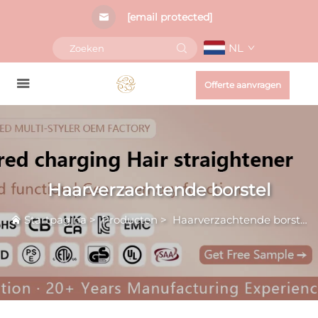
[email protected]
NL
Offerte aanvragen
Haarverzachtende borstel
Startpagina
>
Producten
>
Haarverzachtende borstel