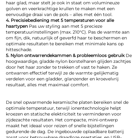
haar glad, maar stelt je ook in staat om volumineuze 
golven en veerkrachtige krullen te maken met een 
eenvoudige draai van de pols – alles met één tool. 
4. Precisiebediening met 5 temperaturen voor alle 
haartypen 
Pas uw styling aan met 5 precieze 
temperatuurinstellingen (max. 210°C). Pas de warmte aan 
om fijn, dik, natuurlijk of geverfd haar te beschermen en 
optimale resultaten te bereiken met minimale kans op 
hitteschade. 
5. Nylon ontwarrendekammen & probleemloos gebruik 
De 
hoogwaardige, gladde nylon borstelharen glijden zachtjes 
door het haar zonder te trekken of vast te haken. Ze 
ontwarren effectief terwijl ze de warmte gelijkmatig 
verdelen voor een gladder, glanzender en kroevelvrij 
resultaat, alles met maximaal comfort. 
De snel opwarmende keramische platen bereiken snel de 
optimale temperatuur, terwijl ionentechnologie helpt 
kroezen en statische elektriciteit te verminderen voor 
zijdezachte resultaten. Het compacte, mini-ontwerp 
maakt het ideaal voor reizen of snelle bijstellingen 
gedurende de dag. De ingebouwde oplaadbare batterij 
zorgt voor betrouwbare draadloze prestaties, en USB-