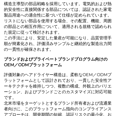
構造主導型の部品戦略を採用しています。電気的および熱
的安全性に直接関係する部品については、認証された家電
製品用途への適合性に基づいて仕様が定められています。
リストにない部品を使用する場合、その配置、機能、周囲
の部品との相互作用について、適用される規格で認められ
た規定に従って検討されます。
この手法により、安定した量産が可能になり、品質管理手
順が簡素化され、評価済みサンプルと継続的な製造出力間
の一貫性が確保されます。
ブランドおよびプライベートブランドプログラム向けの
OEM／ODMプラットフォーム
評価対象のヘアドライヤー構造は、柔軟なOEM／ODMプ
ラットフォームとして設計されており、一貫した安全性ア
ーキテクチャを維持しつつ、複数の構成、外観上のバリエ
ーション、およびブランドごとのカスタマイズに対応可能
です。
北米市場をターゲットとするブランド所有者および流通業
者向けに、このプラットフォーム指向のコンプライアンス
アプローチは、開発期間の短縮、認証リスクの最小化、お