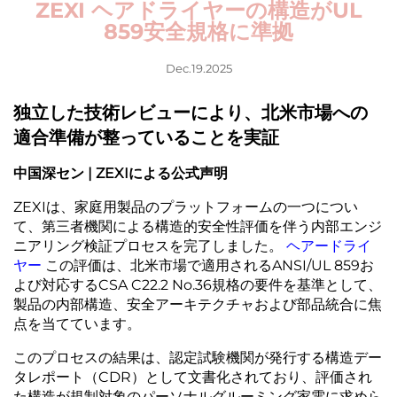
ZEXI ヘアドライヤーの構造がUL
859安全規格に準拠
Dec.19.2025
独立した技術レビューにより、北米市場への
適合準備が整っていることを実証
中国深セン | ZEXIによる公式声明
ZEXIは、家庭用製品のプラットフォームの一つについ
て、第三者機関による構造的安全性評価を伴う内部エンジ
ニアリング検証プロセスを完了しました。
ヘアードライ
ヤー
この評価は、北米市場で適用されるANSI/UL 859お
よび対応するCSA C22.2 No.36規格の要件を基準として、
製品の内部構造、安全アーキテクチャおよび部品統合に焦
点を当てています。
このプロセスの結果は、認定試験機関が発行する構造デー
タレポート（CDR）として文書化されており、評価され
た構造が規制対象のパーソナルグルーミング家電に求めら