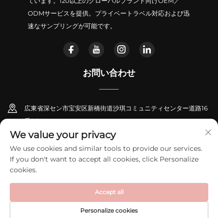
ています。120以上のグローバルブランド向けOEM／
ODMサービスを提供。プライベートラベル対応および迅
速なサンプリングが可能です。
お問い合わせ
広東省深セン市宝安区新橋街道沙琪コミュニティセンター道路16
番B706
We value your privacy
+86-18948311339
We use cookies and similar tools to provide our services.
If you don't want to accept all cookies, click Personalize
[email protected]
cookies.
Accept all
Copyright © 2026 深圳市ゼクシーインテリジェントエレクトロニクス有限
公司。全著作権所有。
プライバシーポリシー
Personalize cookies