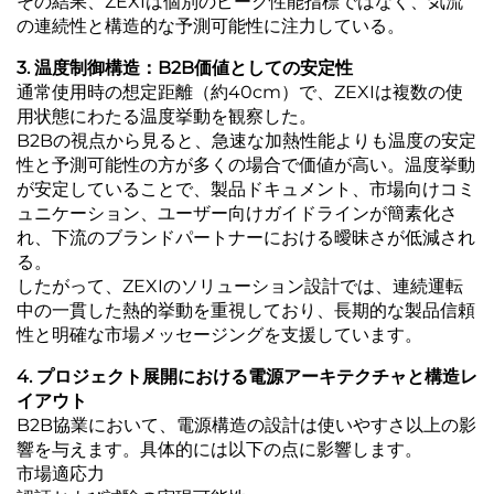
その結果、ZEXIは個別のピーク性能指標ではなく、気流
の連続性と構造的な予測可能性に注力している。
3. 温度制御構造：B2B価値としての安定性
通常使用時の想定距離（約40cm）で、ZEXIは複数の使
用状態にわたる温度挙動を観察した。
B2Bの視点から見ると、急速な加熱性能よりも温度の安定
性と予測可能性の方が多くの場合で価値が高い。温度挙動
が安定していることで、製品ドキュメント、市場向けコミ
ュニケーション、ユーザー向けガイドラインが簡素化さ
れ、下流のブランドパートナーにおける曖昧さが低減され
る。
したがって、ZEXIのソリューション設計では、連続運転
中の一貫した熱的挙動を重視しており、長期的な製品信頼
性と明確な市場メッセージングを支援しています。
4. プロジェクト展開における電源アーキテクチャと構造レ
イアウト
B2B協業において、電源構造の設計は使いやすさ以上の影
響を与えます。具体的には以下の点に影響します。
市場適応力