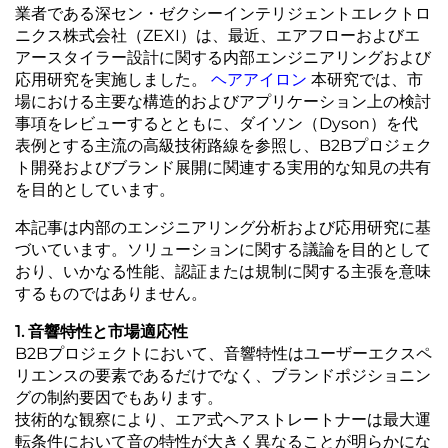
業者である深セン・ゼクシーインテリジェントエレクトロ
ニクス株式会社（ZEXI）は、最近、エアフローおよびエ
アースタイラー設計に関する内部エンジニアリングおよび
応用研究を実施しました。
ヘアアイロン
本研究では、市
場における主要な構造的およびアプリケーション上の検討
事項をレビューするとともに、ダイソン（Dyson）を代
表例とする主流の高級技術路線を参照し、B2Bプロジェク
ト開発およびブランド展開に関連する実用的な知見の共有
を目的としています。
本記事は内部のエンジニアリング分析および応用研究に基
づいています。ソリューションに関する議論を目的として
おり、いかなる性能、認証または規制に関する主張を意味
するものではありません。
1. 音響特性と市場適応性
B2Bプロジェクトにおいて、音響特性はユーザーエクスペ
リエンスの要素であるだけでなく、ブランドポジショニン
グの制約要因でもあります。
技術的な観察により、エア式ヘアストレートナーは最大運
転条件において音の特性が大きく異なることが明らかにな