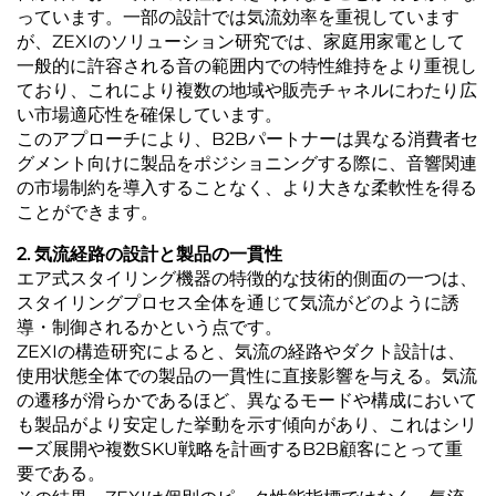
っています。一部の設計では気流効率を重視しています
が、ZEXIのソリューション研究では、家庭用家電として
一般的に許容される音の範囲内での特性維持をより重視し
ており、これにより複数の地域や販売チャネルにわたり広
い市場適応性を確保しています。
このアプローチにより、B2Bパートナーは異なる消費者セ
グメント向けに製品をポジショニングする際に、音響関連
の市場制約を導入することなく、より大きな柔軟性を得る
ことができます。
2. 気流経路の設計と製品の一貫性
エア式スタイリング機器の特徴的な技術的側面の一つは、
スタイリングプロセス全体を通じて気流がどのように誘
導・制御されるかという点です。
ZEXIの構造研究によると、気流の経路やダクト設計は、
使用状態全体での製品の一貫性に直接影響を与える。気流
の遷移が滑らかであるほど、異なるモードや構成において
も製品がより安定した挙動を示す傾向があり、これはシリ
ーズ展開や複数SKU戦略を計画するB2B顧客にとって重
要である。