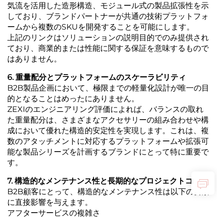
気流を活用した造形構造、モジュール式の製品拡張性を示
しており、ブランドパートナーが共通の技術プラットフォ
ームから複数のSKUを開発することを可能にします。
上記のリンクはソリューションの説明目的でのみ提供され
ており、商業的または性能に関する保証を意味するもので
はありません。
6. 重量配分とプラットフォームのスケーラビリティ
B2B製品企画において、極限までの軽量化設計が唯一の目
的となることはめったにありません。
ZEXIのエンジニアリング評価によれば、バランスの取れ
た重量配分は、さまざまなアクセサリーの組み合わせや構
成において優れた構造的安定性を実現します。これは、複
数のアタッチメントに対応するプラットフォームや拡張可
能な製品シリーズを計画するブランドにとって特に重要で
す。
7. 構造的なメンテナンス性と長期的なプロジェクトコスト
B2B顧客にとって、構造的なメンテナンス性は以下の要素
に直接影響を与えます。
アフターサービスの複雑さ