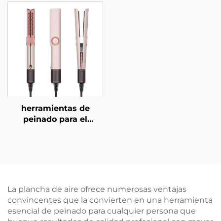
≥5 millones/m³ de
portátil de doble uso
plasma, 4
con calefacción MCH y
configuraciones de
200 millones de iones
calor, secador de pelo
negativos
ligero mini
moldeadores
herramientas de
peinado para el
cabello 3 en 1 con aire,
alisador de aire con
iones negativos,
secador y alisador de
pelo en un solo paso
de 1500 W
La plancha de aire ofrece numerosas ventajas
convincentes que la convierten en una herramienta
esencial de peinado para cualquier persona que