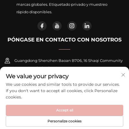
marcas globales. Etiquetado privado y muestreo
rápido disponibles.
PÓNGASE EN CONTACTO CON NOSOTROS
Guangdong Shenzhen Baoan B706, 16 Shaqi Community
Centre Road, Xinqiao Street
We value your privacy
+86-18948311339
We use cookies and similar tools to provide our services.
If you don't want to accept all cookies, click Personalize
[email protected]
cookies.
Accept all
Derechos de autor © 2026 Shenzhen Zexi Intelligent Electronics Co.,
Ltd. Todos los derechos reservados.
Política de privacidad
Personalize cookies
PÁGINA DE
CORREO