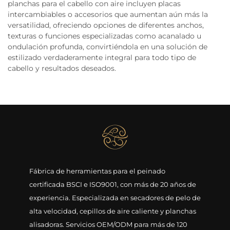
planchas para el cabello con aire incluyen placas
intercambiables o accesorios que aumentan aún más la
versatilidad, ofreciendo opciones de diferentes anchos,
texturas o funciones especializadas como acanalado u
ondulación profunda, convirtiéndola en una solución de
estilizado verdaderamente integral para todo tipo de
cabello y resultados deseados.
Fábrica de herramientas para el peinado
certificada BSCI e ISO9001, con más de 20 años de
experiencia. Especializada en secadores de pelo de
alta velocidad, cepillos de aire caliente y planchas
alisadoras. Servicios OEM/ODM para más de 120