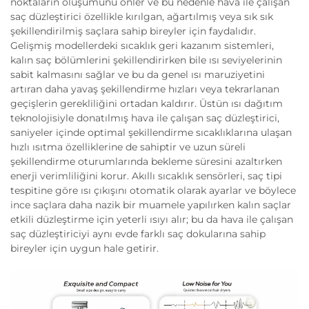
noktaların oluşumunu önler ve bu nedenle hava ile çalışan
saç düzleştirici özellikle kırılgan, ağartılmış veya sık sık
şekillendirilmiş saçlara sahip bireyler için faydalıdır.
Gelişmiş modellerdeki sıcaklık geri kazanım sistemleri,
kalın saç bölümlerini şekillendirirken bile ısı seviyelerinin
sabit kalmasını sağlar ve bu da genel ısı maruziyetini
artıran daha yavaş şekillendirme hızları veya tekrarlanan
geçişlerin gerekliliğini ortadan kaldırır. Üstün ısı dağıtım
teknolojisiyle donatılmış hava ile çalışan saç düzleştirici,
saniyeler içinde optimal şekillendirme sıcaklıklarına ulaşan
hızlı ısıtma özelliklerine de sahiptir ve uzun süreli
şekillendirme oturumlarında bekleme süresini azaltırken
enerji verimliliğini korur. Akıllı sıcaklık sensörleri, saç tipi
tespitine göre ısı çıkışını otomatik olarak ayarlar ve böylece
ince saçlara daha nazik bir muamele yapılırken kalın saçlar
etkili düzleştirme için yeterli ısıyı alır; bu da hava ile çalışan
saç düzleştiriciyi aynı evde farklı saç dokularına sahip
bireyler için uygun hale getirir.