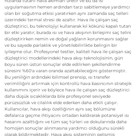
hızlarda tutarlı hava akımları üretir ve bu da ısı
uygulamasının hemen ardından tarzı sabitlemeye yardımcı
olan bir soğutma etkisi yaratırken aynı zamanda saç telleri
üzerindeki termal stresi de azaltır. Hava ile çalışan saç
düzleştirici, bu teknolojiyi kullanarak kıl kökünü kapalı tutan
bir etki yaratır; burada ısı ve hava akışının birleşimi saç telini
düzleştirirken nemin ve doğal yağların korunmasını sağlar
ve bu sayede parlaklık ve yönetilebilirlikte belirgin bir
iyileşme olur. Profesyonel testler, kaliteli hava ile çalışan saç
düzleştirici modellerindeki hava akışı teknolojisinin, gün
boyu süren üstün sonuçlar elde edilirken şekillendirme
süresini %60'a varan oranda azaltabileceğini göstermiştir.
Bu yeniliğin ardındaki bilimsel prensip, ısı transfer
verimliliğini artırmak için kontrollü hava basıncının stratejik
kullanımını içerir ve böylece hava ile çalışan saç düzleştirici
daha düşük sıcaklıklarda bile profesyonel seviyede
pürüzsüzlük ve cilalılık elde ederken daha etkili çalışır.
Kullanıcılar, hava akışı özelliğinin aynı saç bölümüne
defalarca geçme ihtiyacını ortadan kaldırarak potansiyel ısı
hasarını azalttığını ve tüm saç türleri ve dokularında daha
homojen sonuçlar alınmasına yardımcı olduğunu sürekli
olarak bildirmektedir. Hava akışı sisteminin gelişmiş