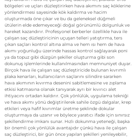
bölgeleri ve uçları düzleştirirken hava akımını saç köklerine
yönlendirmesi sayesinde kök kaldırma ve hacim
oluşturmada öne çıkar ve bu da geleneksel düğmeli
ütülerin elde edemeyeceği doğal görünümlü dolgunluk ve
hareket kazandırır. Profesyonel berberler özellikle hava ile
çalışan saç düzleştiricinin uçuşan telleri yatıştırma, ters
çıkan saçları kontrol altına alma ve hem ısı hem de hava
akımı yoğunluğu üzerinde hassas kontrol sağlayarak poni
ya da topuz gibi düzgün şekiller oluşturma gibi son
dokunuş işlemlerinde kullanılmasından memnuniyet duyar.
Birçok hava ile çalışan saç düzleştiricide bulunan kıvrımlı
plaka kenarları, kullanıcıların saçlarını silindire sararken
hava akımının kıvırma desenini sabitlemesine ve zıplama
etkisi katmasına olanak tanıyarak ayrı bir kıvırıcı alet
ihtiyacını ortadan kaldırır. Çok yönlülük, uygulama tekniği
ve hava akımı yönü değiştirilerek sahile özgü dalgalar, krep
etkileri veya hafif kıvrımlar üretme şeklinde dokular
oluşturmaya da uzanır ve böylece yaratıcı ifade için sınırsız
şekillendirme imkanı sunar. Hızlı dokunma yeteneği, başka
bir önemli çok yönlülük avantajıdır çünkü hava ile çalışan
saç düzleştirici, bir gün önce yapılan şekilleri yenileyebilir,