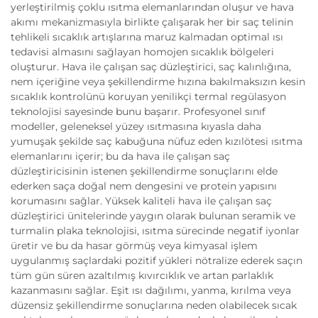
yerleştirilmiş çoklu ısıtma elemanlarından oluşur ve hava
akımı mekanizmasıyla birlikte çalışarak her bir saç telinin
tehlikeli sıcaklık artışlarına maruz kalmadan optimal ısı
tedavisi almasını sağlayan homojen sıcaklık bölgeleri
oluşturur. Hava ile çalışan saç düzleştirici, saç kalınlığına,
nem içeriğine veya şekillendirme hızına bakılmaksızın kesin
sıcaklık kontrolünü koruyan yenilikçi termal regülasyon
teknolojisi sayesinde bunu başarır. Profesyonel sınıf
modeller, geleneksel yüzey ısıtmasına kıyasla daha
yumuşak şekilde saç kabuğuna nüfuz eden kızılötesi ısıtma
elemanlarını içerir; bu da hava ile çalışan saç
düzleştiricisinin istenen şekillendirme sonuçlarını elde
ederken saça doğal nem dengesini ve protein yapısını
korumasını sağlar. Yüksek kaliteli hava ile çalışan saç
düzleştirici ünitelerinde yaygın olarak bulunan seramik ve
turmalin plaka teknolojisi, ısıtma sürecinde negatif iyonlar
üretir ve bu da hasar görmüş veya kimyasal işlem
uygulanmış saçlardaki pozitif yükleri nötralize ederek saçın
tüm gün süren azaltılmış kıvırcıklık ve artan parlaklık
kazanmasını sağlar. Eşit ısı dağılımı, yanma, kırılma veya
düzensiz şekillendirme sonuçlarına neden olabilecek sıcak