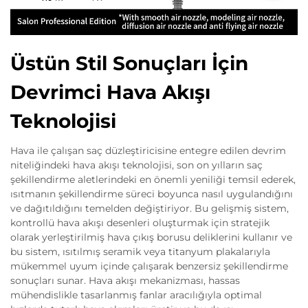
Üstün Stil Sonuçları İçin
Devrimci Hava Akışı
Teknolojisi
Hava ile çalışan saç düzleştiricisine entegre edilen devrim
niteliğindeki hava akışı teknolojisi, son on yılların saç
şekillendirme aletlerindeki en önemli yeniliği temsil ederek,
ısıtmanın şekillendirme süreci boyunca nasıl uygulandığını
ve dağıtıldığını temelden değiştiriyor. Bu gelişmiş sistem,
kontrollü hava akışı desenleri oluşturmak için stratejik
olarak yerleştirilmiş hava çıkış borusu deliklerini kullanır ve
bu sistem, ısıtılmış seramik veya titanyum plakalarıyla
mükemmel uyum içinde çalışarak benzersiz şekillendirme
sonuçları sunar. Hava akışı mekanizması, hassas
mühendislikle tasarlanmış fanlar aracılığıyla optimal