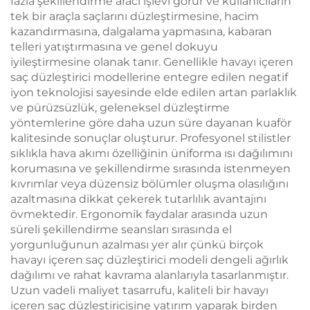
fazla şekillendirme aracı işlevi görür ve kullanıcıların
tek bir araçla saçlarını düzleştirmesine, hacim
kazandırmasına, dalgalama yapmasına, kabaran
telleri yatıştırmasına ve genel dokuyu
iyileştirmesine olanak tanır. Genellikle havayı içeren
saç düzleştirici modellerine entegre edilen negatif
iyon teknolojisi sayesinde elde edilen artan parlaklık
ve pürüzsüzlük, geleneksel düzleştirme
yöntemlerine göre daha uzun süre dayanan kuaför
kalitesinde sonuçlar oluşturur. Profesyonel stilistler
sıklıkla hava akımı özelliğinin üniforma ısı dağılımını
korumasına ve şekillendirme sırasında istenmeyen
kıvrımlar veya düzensiz bölümler oluşma olasılığını
azaltmasına dikkat çekerek tutarlılık avantajını
övmektedir. Ergonomik faydalar arasında uzun
süreli şekillendirme seansları sırasında el
yorgunluğunun azalması yer alır çünkü birçok
havayı içeren saç düzleştirici modeli dengeli ağırlık
dağılımı ve rahat kavrama alanlarıyla tasarlanmıştır.
Uzun vadeli maliyet tasarrufu, kaliteli bir havayı
içeren saç düzleştiricisine yatırım yaparak birden