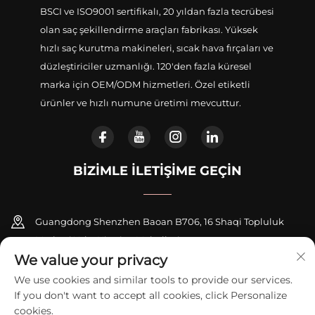
BSCI ve ISO9001 sertifikalı, 20 yıldan fazla tecrübesi
olan saç şekillendirme araçları fabrikası. Yüksek
hızlı saç kurutma makineleri, sıcak hava fırçaları ve
düzleştiriciler uzmanlığı. 120'den fazla küresel
marka için OEM/ODM hizmetleri. Özel etiketli
ürünler ve hızlı numune üretimi mevcuttur.
BIZIMLE İLETIŞIME GEÇIN
Guangdong Shenzhen Baoan B706, 16 Shaqi Topluluk
Merkezi Yolu, Xinqiao Mahallesi
We value your privacy
+86-18948311339
We use cookies and similar tools to provide our services.
If you don't want to accept all cookies, click Personalize
[email protected]
cookies.