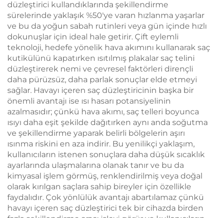
düzleştirici kullandıklarında şekillendirme
sürelerinde yaklaşık %50'ye varan hızlanma yaşarlar
ve bu da yoğun sabah rutinleri veya gün içinde hızlı
dokunuşlar için ideal hale getirir. Çift eylemli
teknoloji, hedefe yönelik hava akımını kullanarak saç
kutikülünü kapatırken ısıtılmış plakalar saç telini
düzleştirerek nemi ve çevresel faktörleri dirençli
daha pürüzsüz, daha parlak sonuçlar elde etmeyi
sağlar. Havayı içeren saç düzleştiricinin başka bir
önemli avantajı ise ısı hasarı potansiyelinin
azalmasıdır; çünkü hava akımı, saç telleri boyunca
ısıyı daha eşit şekilde dağıtırken aynı anda soğutma
ve şekillendirme yaparak belirli bölgelerin aşırı
ısınma riskini en aza indirir. Bu yenilikçi yaklaşım,
kullanıcıların istenen sonuçlara daha düşük sıcaklık
ayarlarında ulaşmalarına olanak tanır ve bu da
kimyasal işlem görmüş, renklendirilmiş veya doğal
olarak kırılgan saçlara sahip bireyler için özellikle
faydalıdır. Çok yönlülük avantajı abartılamaz çünkü
havayı içeren saç düzleştirici tek bir cihazda birden