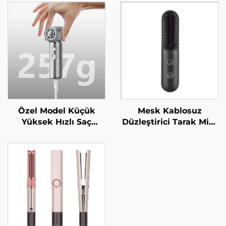
Özel Model Küçük
Mesk Kablosuz
Yüksek Hızlı Saç
Düzleştirici Tarak Mini
Kurutma Makinesi ≥5
Taşınabilir Düz Rulo
Milyon/adet/m³
İki Amaçlı MCH Isıtma
Plazma 4 Isıtma Ayarı
200 Milyon Negatif
Hafif Mini Saç
İyonlu Şekillendirme
Kurutma Makinesi