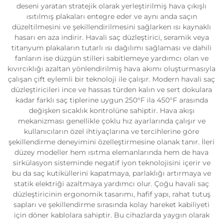
deseni yaratan stratejik olarak yerleştirilmiş hava çıkışlı
ısıtılmış plakaları entegre eder ve aynı anda saçın
düzeltilmesini ve şekillendirilmesini sağlarken ısı kaynaklı
hasarı en aza indirir. Havali saç düzleştirici, seramik veya
titanyum plakaların tutarlı ısı dağılımı sağlaması ve dahili
fanların ise düzgün stilleri sabitlemeye yardımcı olan ve
kıvırcıklığı azaltan yönlendirilmiş hava akımı oluşturmasıyla
çalışan çift eylemli bir teknoloji ile çalışır. Modern havali saç
düzleştiricileri ince ve hassas türden kalın ve sert dokulara
kadar farklı saç tiplerine uygun 250°F ila 450°F arasında
değişken sıcaklık kontrolüne sahiptir. Hava akışı
mekanizması genellikle çoklu hız ayarlarında çalışır ve
kullanıcıların özel ihtiyaçlarına ve tercihlerine göre
şekillendirme deneyimini özelleştirmesine olanak tanır. İleri
düzey modeller hem ısıtma elemanlarında hem de hava
sirkülasyon sisteminde negatif iyon teknolojisini içerir ve
bu da saç kutiküllerini kapatmaya, parlaklığı artırmaya ve
statik elektriği azaltmaya yardımcı olur. Çoğu havali saç
düzleştiricinin ergonomik tasarımı, hafif yapı, rahat tutuş
sapları ve şekillendirme sırasında kolay hareket kabiliyeti
için döner kablolara sahiptir. Bu cihazlarda yaygın olarak