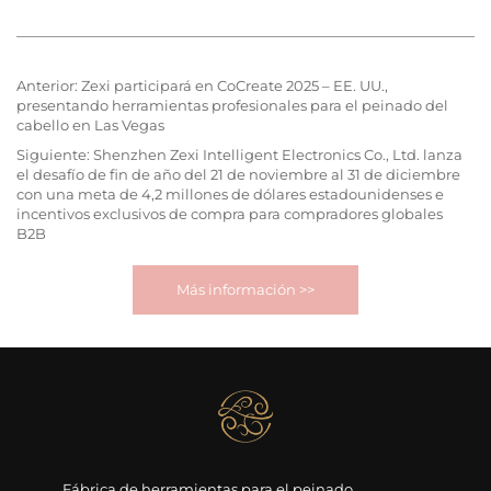
Anterior:
Zexi participará en CoCreate 2025 – EE. UU.,
presentando herramientas profesionales para el peinado del
cabello en Las Vegas
Siguiente:
Shenzhen Zexi Intelligent Electronics Co., Ltd. lanza
el desafío de fin de año del 21 de noviembre al 31 de diciembre
con una meta de 4,2 millones de dólares estadounidenses e
incentivos exclusivos de compra para compradores globales
B2B
Más información >>
Fábrica de herramientas para el peinado