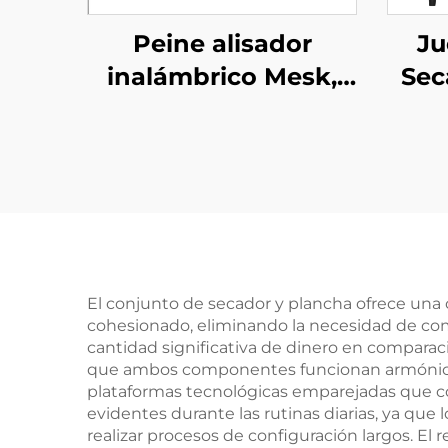
Peine alisador
Ju
inalámbrico Mesk,
Sec
mini peine alisador
de
portátil de doble uso
par
con calefacción MCH
y 200 millones de
Pa
iones negativos
moldeadores
Esti
El conjunto de secador y plancha ofrece una
cohesionado, eliminando la necesidad de com
cantidad significativa de dinero en comparac
que ambos componentes funcionan armónicame
plataformas tecnológicas emparejadas que 
evidentes durante las rutinas diarias, ya que
realizar procesos de configuración largos. El