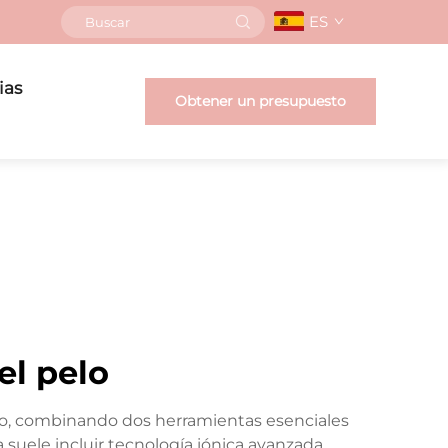
ES
ias
Obtener un presupuesto
el pelo
llo, combinando dos herramientas esenciales
suele incluir tecnología iónica avanzada,