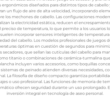
 ergonómicos diseñados para distintos tipos de cabello 
an un flujo de aire de alta velocidad, incorporando elem
re los mechones de cabello. Las configuraciones moder
an la electricidad estática, reducen el encrespamiento y 
preciso de temperatura, lo que permite a los usuarios logr
o suelen incorporar sensores inteligentes de temperatu
edad del cabello. Los modelos profesionales de juegos 
eraturas óptimas en cuestión de segundos para minimiza
os secadores, que sellan las cutículas del cabello para ma
como titanio o combinaciones de cerámica-turmalina que
ancha incluyen varios accesorios, como boquillas concen
tos sistemas de peinado atienden diversas necesidades, c
onal. La filosofía de diseño compacto garantiza portabili
viajes o uso profesional. Las funciones de memoria de tem
mático ofrecen seguridad durante un uso prolongado. E
inversión integral en tecnología de aseo personal.