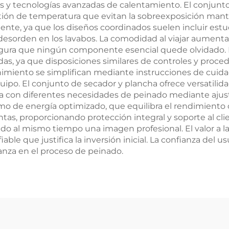
os y tecnologías avanzadas de calentamiento. El conjunt
ón de temperatura que evitan la sobreexposición manten
nte, ya que los diseños coordinados suelen incluir est
esorden en los lavabos. La comodidad al viajar aumenta
egura que ningún componente esencial quede olvidado. 
s, ya que disposiciones similares de controles y proced
nimiento se simplifican mediante instrucciones de cuid
uipo. El conjunto de secador y plancha ofrece versatilid
a con diferentes necesidades de peinado mediante ajuste
mo de energía optimizado, que equilibra el rendimiento c
, proporcionando protección integral y soporte al clien
ndo al mismo tiempo una imagen profesional. El valor a 
ble que justifica la inversión inicial. La confianza del
anza en el proceso de peinado.