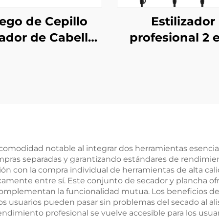
ego de Cepillo
Estilizador
ador de Cabello
profesional 2 e
 Alta Velocidad
con aire calien
a Salón Plegable
plancha de di
Eléctrico con
nuevo, secad
ntalla LCD de
eléctrico de pel
Temperatura
pantalla LCD
lizador de Aire en
placas de tita
un Solo Paso
 comodidad notable al integrar dos herramientas esenci
pras separadas y garantizando estándares de rendimien
ión con la compra individual de herramientas de alta cal
nte entre sí. Este conjunto de secador y plancha ofre
complementan la funcionalidad mutua. Los beneficios 
 los usuarios pueden pasar sin problemas del secado al a
 rendimiento profesional se vuelve accesible para los usu