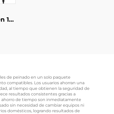
n 1
te,
seño
or
o con
 y
nio
ales de peinado en un solo paquete
to compatibles. Los usuarios ahorran una
idad, al tiempo que obtienen la seguridad de
ce resultados consistentes gracias a
de ahorro de tiempo son inmediatamente
lisado sin necesidad de cambiar equipos ni
arios domésticos, logrando resultados de