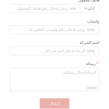
هاتف محمول
الكود
0/16
واتساب
0/100
اسم الشركة
0/200
رسالة
0/1000
إرسال