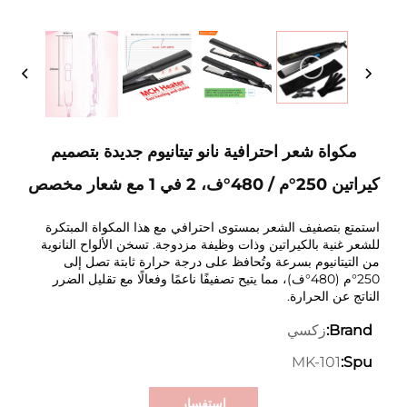
مكواة شعر احترافية نانو تيتانيوم جديدة بتصميم
كيراتين 250°م / 480°ف، 2 في 1 مع شعار مخصص
استمتع بتصفيف الشعر بمستوى احترافي مع هذا المكواة المبتكرة
للشعر غنية بالكيراتين وذات وظيفة مزدوجة. تسخن الألواح النانوية
من التيتانيوم بسرعة وتُحافظ على درجة حرارة ثابتة تصل إلى
250°م (480°ف)، مما يتيح تصفيفًا ناعمًا وفعالًا مع تقليل الضرر
الناتج عن الحرارة.
زكسي
Brand:
MK-101
Spu:
استفسار