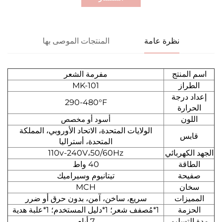
نظرة عامة
المنتجات الموصى بها
اسم المنتج
مفرمة الشعر
الطراز
MK-101
إعداد درجة
290-480°F
الحرارة
اللون
أسود أو مخصص
الولايات المتحدة، الاتحاد الأوروبي، المملكة
قابس
المتحدة، أستراليا
الجهد الكهربائي
110v-240V،50/60Hz
الطاقة
40 واط
صفيحة
تيتانيوم وسيراميك
سخان
MCH
المميزات
سريع، ساخن، آمن، بدون حرق أو ضرر
الحزمة
1*مُصفف شعر؛ 1*دليل المستخدم؛ 1*علبة هدية
مدة التسليم
7 أيام