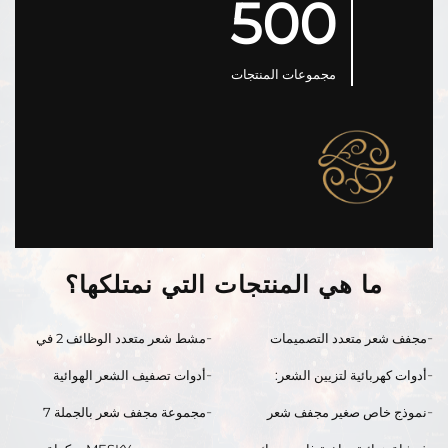
500
مجموعات المنتجات
ما هي المنتجات التي نمتلكها؟
مجفف شعر متعدد التصميمات
مشط شعر متعدد الوظائف 2 في
المغناطيسي طراز MK-6189
1، مشط هوائي ساخن كبير، مشط
أدوات كهربائية لتزيين الشعر:
أدوات تصفيف الشعر الهوائية
تجعيد الشعر بدرجة حرارة ثابتة،
فرشاة هوائية ساخنة متعددة
المدمجة 3 في 1: مُسوّية شعر
فرشاة مجفف شعر
نموذج خاص صغير مجفف شعر
مجموعة مجفف شعر بالجملة 7
الاستخدامات 6 في 1 تعتمد على
تعمل بالهواء السلبي الأيوني، جهاز
عالي السرعة ≥5 مليون/م³ بلازما
في 1، مجفف حراري للتصفيف مع
التكنولوجيا الأيونية ومحرك تيار
خطوة واحدة لتجفيف الشعر