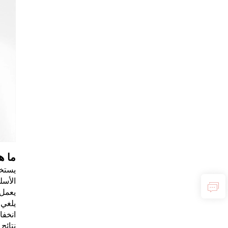
ما ه
يستخد
الأسل
يعمل
يلغي 
انخفا
نتائج