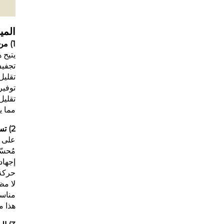
المي
1) من الرطب إلى الجاف — تصفيف بخطوة واحدة
يتيح 
تجفي
تقلي
توفير
تقليل
مما ي
2) تسوية تدفق هواء عالي السرعة (تقنية Core Air Straightener)
على ع
مُحسّ
إجهاد
حركة 
لا م
مناس
هذا م