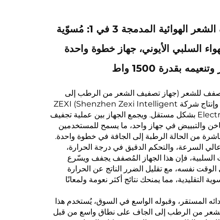
أدوات تصفيف الشعر الهوائية المدمجة 3 في 1: مُسوّية
واء السلبي الأيوني، جهاز خطوة واحدة
يمه بقدرة 1500 واط
المُصفف للشعر (جهاز تصفيف الشعر من الرطب إلى
الجاف) من تطوير وإنتاج شركة ZEXI (Shenzhen Zexi Intelligent
Electronics Co., Ltd.) بشكل مستقل. ويجمع الجهاز بين عملية تجفيف
ساخن والتبييض في جهاز واحد، ما يسمح للمستخدمين
شرة من الحالة الرطبة إلى الجافة في خطوة واحدة.
الي السرعة، والتحكم الدقيق في درجة الحرارة،
ات السلبية، فإن هذا الجهاز المُصفف يجفف ويسّرع
لوقت نفسه، مع تقليل الضرر الناتج عن الحرارة
وية التقليدية، مما يمنحك نتائج أكثر نعومة ولمعانًا
أدائه المستقر، وقبوله الواسع في السوق، يُستخدم هذا
لشعر من الرطب إلى الجاف على نطاق واسع من قبل