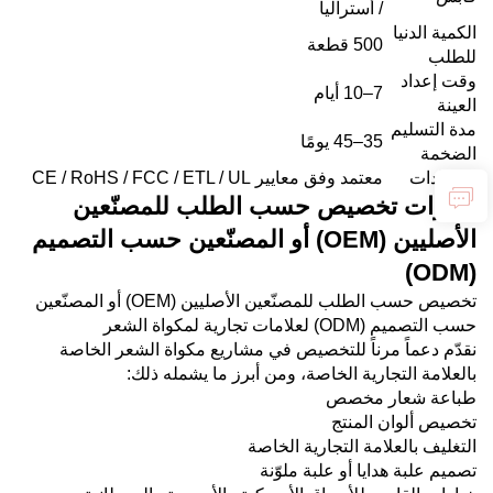
/ أستراليا
الكمية الدنيا
500 قطعة
للطلب
وقت إعداد
7–10 أيام
العينة
مدة التسليم
35–45 يومًا
الضخمة
الشهادات
معتمد وفق معايير CE / RoHS / FCC / ETL / UL
خيارات تخصيص حسب الطلب للمصنّعين
الأصليين (OEM) أو المصنّعين حسب التصميم
(ODM)
تخصيص حسب الطلب للمصنّعين الأصليين (OEM) أو المصنّعين
حسب التصميم (ODM) لعلامات تجارية لمكواة الشعر
نقدّم دعماً مرناً للتخصيص في مشاريع مكواة الشعر الخاصة
بالعلامة التجارية الخاصة، ومن أبرز ما يشمله ذلك:
طباعة شعار مخصص
تخصيص ألوان المنتج
التغليف بالعلامة التجارية الخاصة
تصميم علبة هدايا أو علبة ملوّنة