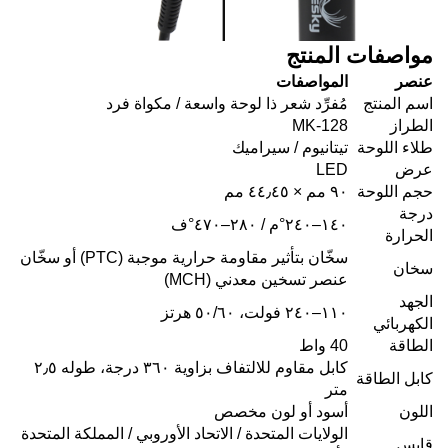
مواصفات المنتج
عنصر
المواصفات
اسم المنتج
مُفرِّد شعر ذا لوحة واسعة / مكواة فرد
الطراز
MK-128
طلاء اللوحة
تيتانيوم / سيراميك
عرض
LED
حجم اللوحة
٩٠ مم × ٤٤٫٤٥ مم
درجة
١٤٠–٢٤٠°م / ٢٨٠–٤٧٠°ف
الحرارة
سخّان بتأثير مقاومة حرارية موجبة (PTC) أو سخّان
سخان
عنصر تسخين معدني (MCH)
الجهد
١١٠–٢٤٠ فولت، ٥٠/٦٠ هرتز
الكهربائي
الطاقة
40 واط
كابل مقاوم للالتفاف بزاوية ٣٦٠ درجة، طوله ٢٫٥
كابل الطاقة
متر
اللون
أسود أو لون مخصص
الولايات المتحدة / الاتحاد الأوروبي / المملكة المتحدة
قابس