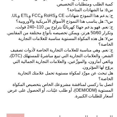
كمية الطلب ومتطلبات التخصيص.
س٥: ما الشهادات المتاحة؟
ج: يدعم هذا النموذج شهادات CE وRoHS وFCC وETL وUL.
س٦: هل يناسب هذا النموذج الأسواق الأمريكية والأوروبية؟
ج: نعم. فهو يدعم جهدًا كهربائيًّا يتراوح بين 110–240 فولت،
وتكرار 50/60 هرتز، ويمكن تخصيصه بأنواع مختلفة من المقابس.
س٧: هل هذه المكواة المستوية مناسبة للعلامات التجارية
الخاصة؟
ج: نعم. وهي مناسبة للعلامات التجارية الخاصة لأدوات تصفيف
الشعر، والعلامات التجارية التي تبيع مباشرةً للمستهلك (DTC)،
وبائعي أمازون، والموزِّعين، والعلامات التجارية الجمالية التي
يروّج لها المؤثرون.
هل تبحث عن مورِّد لمكواة مستوية تحمل علامتك التجارية
الخاصة؟
اتصل بنا
زكسي
لمناقشة مشروعك الخاص بتخصيص المكواة
المستوية (OEM/ODM)، أو طلب عيّنات، أو الحصول على عرض
أسعار للطلبات الكبيرة.