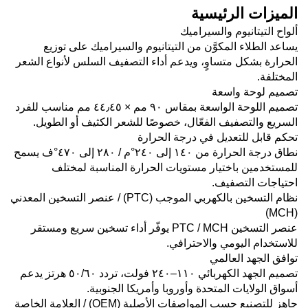
الميزات الرئيسية
ألواح التيتانيوم والسيراميك
يساعد الطلاء المكوَّن من التيتانيوم والسيراميك على توزيع
الحرارة بشكل متساوٍ، ويدعم أداء التصفيف السلس لأنواع الشعر
المختلفة.
تصميم لوحة واسعة
تصميم اللوحة الواسعة بمقاس ٩٠ مم × ٤٤٫٤٥ مم مناسب للفرد
السريع والتصفيف الفعّال، خصوصًا للشعر الكثيف أو الطويل.
تحكم قابل للتعديل في درجة الحرارة
نطاق درجة الحرارة من ١٤٠ إلى ٢٤٠°م / ٢٨٠ إلى ٤٧٠°ف يسمح
للمستخدمين باختيار مستويات الحرارة المناسبة لمختلف
احتياجات التصفيف.
نظام التسخين بالكهربي الموجب (PTC) / عنصر التسخين المعدني
(MCH)
عنصر التسخين PTC / MCH يوفّر أداء تسخين سريع ومستقر
للاستخدام اليومي والاحترافي.
توافق الجهد العالمي
تصميم الجهد الكهربائي ١١٠–٢٤٠ فولت، تردد ٥٠/٦٠ هرتز يدعم
أسواق الولايات المتحدة وأوروبا وأمريكا الجنوبية.
جاهز للتصنيع حسب المواصفات الأصلية (OEM) / العلامة الخاصة