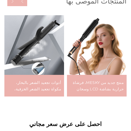
المنتجات الموصى بها
منتج جديد من MESKY، فرشاة
أدوات تجعيد الشعر بالبخار،
حرارية بشاشة LCD وسخان
مكواة تجعيد الشعر الخزفية،
سريع PTC، بكرة قطرها 38 مم،
أداة تجعيد وتموج الشعر، أدوات
فرشاة كهربائية لتموج الشعر
تصفيف الشعر، مكواة تجعيد
كهربائية
احصل على عرض سعر مجاني