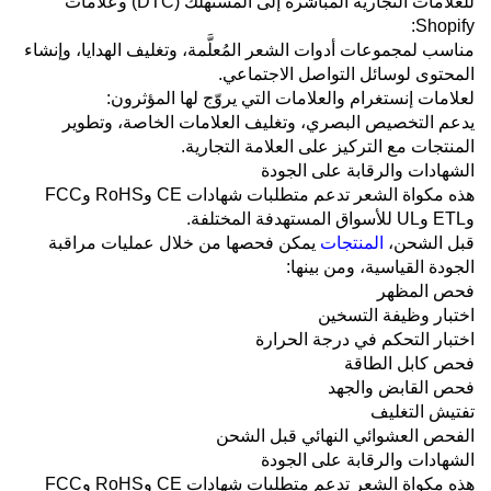
للعلامات التجارية المباشرة إلى المستهلك (DTC) وعلامات
Shopify:
مناسب لمجموعات أدوات الشعر المُعلَّمة، وتغليف الهدايا، وإنشاء
المحتوى لوسائل التواصل الاجتماعي.
لعلامات إنستغرام والعلامات التي يروّج لها المؤثرون:
يدعم التخصيص البصري، وتغليف العلامات الخاصة، وتطوير
المنتجات مع التركيز على العلامة التجارية.
الشهادات والرقابة على الجودة
هذه مكواة الشعر تدعم متطلبات شهادات CE وRoHS وFCC
وETL وUL للأسواق المستهدفة المختلفة.
قبل الشحن،
المنتجات
يمكن فحصها من خلال عمليات مراقبة
الجودة القياسية، ومن بينها:
فحص المظهر
اختبار وظيفة التسخين
اختبار التحكم في درجة الحرارة
فحص كابل الطاقة
فحص القابض والجهد
تفتيش التغليف
الفحص العشوائي النهائي قبل الشحن
الشهادات والرقابة على الجودة
هذه مكواة الشعر تدعم متطلبات شهادات CE وRoHS وFCC