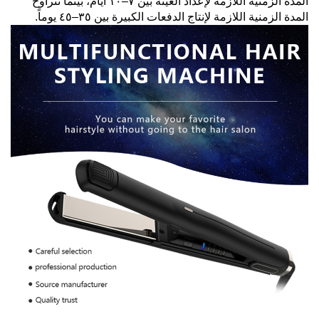
المدة الزمنية اللازمة لإعداد العينة بين ٧–١٠ أيام، بينما تتراوح
المدة الزمنية اللازمة لإنتاج الدفعات الكبيرة بين ٣٥–٤٥ يوماً.