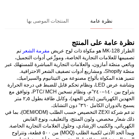
نظرة عامة
المنتجات الموصى بها
نظرة عامة على المنتج
الطراز MK-128 هو مكواة ذات لوح عريض
مفرمة الشعر
تم
تصميمها للعلامات التجارية الخاصة، وموزِّعي أدوات التجميل،
وبائعي منصّة أمازون، والعلامات التجارية المباشرة للمستهلك عبر
منصّة Shopify، ومشاريع أدوات تصفيف الشعر الاحترافية.
تتميز هذه المكواة بألواح مصنوعة من التيتانيوم والسيراميك،
وشاشة عرض LED، ونظام تحكم قابل للضبط في درجة الحرارة
يتراوح بين ١٤٠–٢٤٠°م، ونظام تسخين PTC/ MCH، وتوافق مع
الجهدين الكهربائيين (ثنائي الجهد)، وكابل طاقة بطول ٢٫٥ متر
يسمح بالدوران الكامل ٣٦٠° دون التشابك.
تدعم شركة ZEXI التخصيص حسب الطلب (OEM/ODM)، بما في
ذلك شعار مخصص، ولون المنتج، والتغليف، ونوع القابض
الكهربائي، والكتيب الإرشادي، وحلول العلامات التجارية الخاصة.
ويبدأ الحد الأدنى لكمية الطلب (MOQ) من ٥٠٠ قطعة، وتتراوح