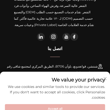
الشعر عالية السرعة، وفرش الهواء الساخن، وأدوات فرد
الشعر. نقدّم خدمات التصنيع حسب الطلب (OEM) والتصنيع
حسب التصميم (ODM) لـ ١٢٠ علامة تجارية عالمية فأكثر. كما
نقدّم خدمة العلامات الخاصة (Private Label) وعينات سريعة.
اتصل بنا
شنتشن، قوانغدونغ، باوآن B706، الطريق المركزي لمجتمع شاقى رقم
16، شارع شينكياو
We value your privacy
+86-18948311339
We use cookies and similar tools to provide our services.
If you don't want to accept all cookies, click Personalize
[email protected]
cookies.
Accept all