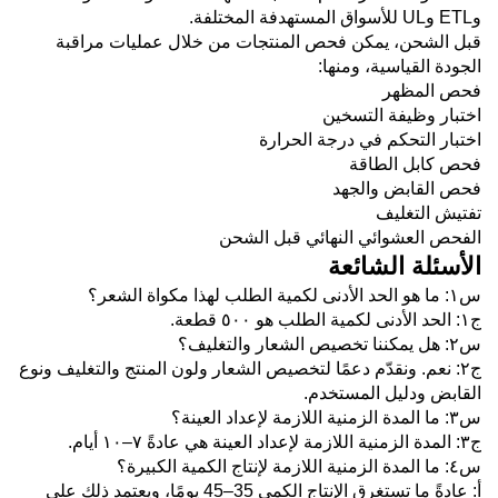
وETL وUL للأسواق المستهدفة المختلفة.
قبل الشحن، يمكن فحص المنتجات من خلال عمليات مراقبة
الجودة القياسية، ومنها:
فحص المظهر
اختبار وظيفة التسخين
اختبار التحكم في درجة الحرارة
فحص كابل الطاقة
فحص القابض والجهد
تفتيش التغليف
الفحص العشوائي النهائي قبل الشحن
الأسئلة الشائعة
س١: ما هو الحد الأدنى لكمية الطلب لهذا مكواة الشعر؟
ج١: الحد الأدنى لكمية الطلب هو ٥٠٠ قطعة.
س٢: هل يمكننا تخصيص الشعار والتغليف؟
ج٢: نعم. ونقدّم دعمًا لتخصيص الشعار ولون المنتج والتغليف ونوع
القابض ودليل المستخدم.
س٣: ما المدة الزمنية اللازمة لإعداد العينة؟
ج٣: المدة الزمنية اللازمة لإعداد العينة هي عادةً ٧–١٠ أيام.
س٤: ما المدة الزمنية اللازمة لإنتاج الكمية الكبيرة؟
أ: عادةً ما تستغرق الإنتاج الكمي 35–45 يومًا، ويعتمد ذلك على