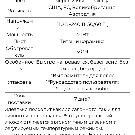
Цвет
черный или по заказу
США, ЕС, Великобритания,
Затыкать
Австралия
Напряжен
110 В–240 В, 50/60 Гц
ие
Мощность
40Вт
Лист
Титан и керамика
Обогреват
MCH
ель
Особеннос
Быстро нагревается, безопасно, без
ть
ожогов, без вреда
1*Выпрямитель для волос;
Упаковка
1*Руководство пользователя;
1*Подарочная коробка
Срок
7 дней
поставки
Идеально подходит как для салонного, так и для
личного использования. Этот универсальный
утюжок отличается эргономичным дизайном и
регулируемым температурным режимом,
подходящим для всех типов волос. Нанотитановая