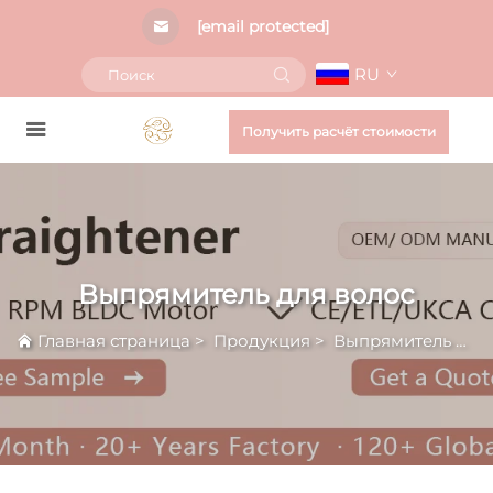
[email protected]
RU
Получить расчёт стоимости
Выпрямитель для волос
Главная страница
>
Продукция
>
Выпрямитель для волос