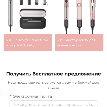
5-в-1, высокоскоростной
3-в-1 инструменты для
мотор NATURAL,
укладки волос с
укладочная машина для
воздушным нагревом:
волос, выпрямитель с
отрицательно
горячим воздухом, фен,
ионизирующий
многофункциональная
воздушный
укладка
выпрямитель,
Получить бесплатное предложение
одноэтапный фен-
выпрямитель мощностью
Наш представитель свяжется с вами в ближайшее
1500 Вт
время.
Электронная почта
0/100