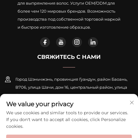
для выпрямления волос. Услуги OEM/ODM для
более чем 120 мировых брендов. Возможность
производства под собственной торговой маркой
и быстрое изготовление образцов.
СВЯЖИТЕСЬ С НАМИ
Город Шэньчжэнь, провинция Гуандун, район Баоань,
B706, улица Шачи, дом 16, центральный район, улица
Синьцяо
We value your privacy
+86-18948311339
We use cookies and similar tools to provide our services.
If you don't want to accept all cookies, click Personalize
[email protected]
cookies.