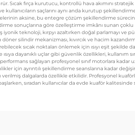
ür. Sıcak fırça kurutucu, kontrollü hava akımını stratejik 
 ve kullanıcıların saçlarını aynı anda kurutup şekillendirme
rinin aksine, bu entegre çözüm şekillendirme sürecini bü
dirme sonuçlarına göre özelleştirme imkânı sunan çoklu ısı
iyonik teknoloji, kırpyı azaltırken doğal parlamayı ve pü
döner silindir mekanizması, kıvırcık ve hacim kazandırma i
erebilecek sıcak noktaları önlemek için ısıyı eşit şekilde
ya dayanıklı uçlar gibi güvenlik özellikleri, kullanım sır
ı performans sağlayan profesyonel sınıf motorlara kadar
likler için ayrıntılı şekillendirme seanslarına kadar değişi
erilmiş dalgalarda özellikle etkilidir. Profesyonel kuaförle
şlarken, sıradan kullanıcılar da evde kuaför kalitesinde 