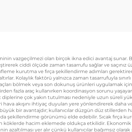
ava Giriş/Çıkış
Düşük Gürült
tresi ve Seramik
atif İyonlu Saç
rutma Makinesi
ninin vazgeçilmezi olan birçok ikna edici avantaj sunar. Bi
ştirerek ciddi ölçüde zaman tasarrufu sağlar ve saçınız üz
rı üfleme kurutma ve fırça şekillendirme adımları gerekti
tırlar. Kolaylık faktörü yalnızca zaman tasarrufuyla sınırlı 
el saçları bölmek veya son dokunuş ürünleri uygulamak için 
 birden fazla araç kullanırken koordinasyon sorunu yaşayanlar
ç diplerine çok yakın tutulması nedeniyle uzun süreli 
lleri hava akışını ihtiyaç duyulan yere yönlendirerek dah
büyük bir avantajdır; kullanıcılar düzgün düz stillerden ha
ayıda şekillendirme görünümü elde edebilir. Sıcak fırça ku
ran köklerde hacim eklemede oldukça etkilidir. Ekonomik
inin azaltılması yer alır çünkü kullanıcılar bağımsız olara