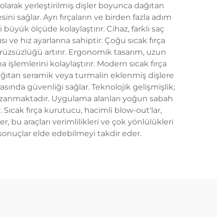
olarak yerleştirilmiş dişler boyunca dağıtan
sini sağlar. Ayrı fırçaların ve birden fazla adım
yük ölçüde kolaylaştırır. Cihaz, farklı saç
 ve hız ayarlarına sahiptir. Çoğu sıcak fırça
rüzsüzlüğü artırır. Ergonomik tasarım, uzun
şlemlerini kolaylaştırır. Modern sıcak fırça
 dağıtan seramik veya turmalin eklenmiş dişlere
asında güvenliği sağlar. Teknolojik gelişmişlik;
 uzanmaktadır. Uygulama alanları yoğun sabah
r. Sıcak fırça kurutucu, hacimli blow-out'lar,
r, bu araçları verimlilikleri ve çok yönlülükleri
sonuçlar elde edebilmeyi takdir eder.