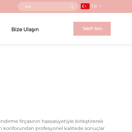
TR
Teklif Alın
Bize Ulaşın
endirme fırçasının hassasiyetiyle birleştirerek
izin konforundan profesyonel kalitede sonuçlar