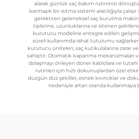
alarak günlük saç bakım rutininizi dönüştür
karmaşık bir ısıtma sistemi aracılığıyla çalışır
gerektiren geleneksel saç kurutma makinele
tiplerine, uzunluklarına ve istenen şekillen
kurutucu modeline entegre edilen gelişmiş 
süreli kullanımda rahat tutulumu sağlarken 
kurutucu üniteleri, saç kutikulalarına zarar v
sahiptir. Otomatik kapanma mekanizmaları ve ısı
dolaşmayı önleyen döner kablolara ve tutarl
rutinleri için hızlı dokunuşlardan özel etkin
düzgün düz şekiller, esnek kıvırcıklar ve doku v
nedeniyle artan oranda kullanmaya ba