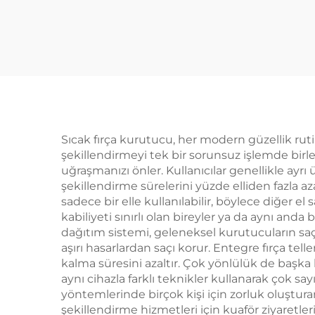
Seti Değiştirilebilir
H
Başlıklı Termal
Fil
Blowout Saç
Neg
Kurutma Makinesi
Ku
Kuaförler İçin One
Step Sıcak Hava
Fırçası
Sıcak fırça kurutucu, her modern güzellik ruti
şekillendirmeyi tek bir sorunsuz işlemde birle
uğraşmanızı önler. Kullanıcılar genellikle ay
şekillendirme sürelerini yüzde elliden fazla azal
sadece bir elle kullanılabilir, böylece diğer 
kabiliyeti sınırlı olan bireyler ya da aynı anda
dağıtım sistemi, geleneksel kurutucuların sa
aşırı hasarlardan saçı korur. Entegre fırça te
kalma süresini azaltır. Çok yönlülük de başka 
aynı cihazla farklı teknikler kullanarak çok s
yöntemlerinde birçok kişi için zorluk oluştu
şekillendirme hizmetleri için kuaför ziyaretler