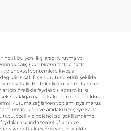
ülü
Seti Katlanabilir
Elektrikli LCD
Sıcaklık Ekranlı Tek
Adımda Şekillendirici
rincisi, bu yenilikçi araç kurutma ve
erinde çalışırken birden fazla cihazla
ren geleneksel yöntemlere kıyasla
değildir; sıcak fırça kurutucu etkili şekilde
serbest kalır. Bu tek elle kullanım, hareket
 için özellikle faydalıdır. Kontrollü ısı
yüksek sıcaklığa maruz kalmanın neden olduğu
a verimli kuruma sağlarken toplam ısıya maruz
cimli kıvırcıklara ve aradaki her şeye kadar
rutucu, özellikle geleneksel şekillendirme
 faydalar arasında temel üfleme ve
k profesyonel kalitesinde sonuçlar elde