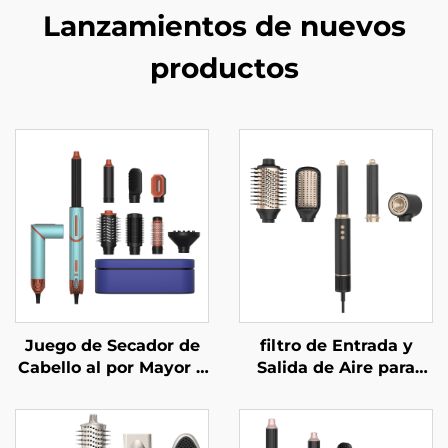
Lanzamientos de nuevos
productos
Juego de Secador de
filtro de Entrada y
Cabello al por Mayor 7
Salida de Aire para
en 1 con Sistema
Baño 5 en 1 Ajustable
Térmico para Alisado
de Alta Velocidad con
con Cabezal
Malla Cerámica y