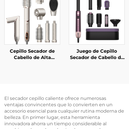
Intercambiable para
Secador de Cabello
Salón de Belleza
Iónico Negativo
Cepillo de Una Sola
Pieza con Aire
Caliente
Cepillo Secador de
Juego de Cepillo
Cabello de Alta
Secador de Cabello de
Velocidad de Bajo
Alta Velocidad para
Ruido
Salón Plegable
Eléctrico con Pantalla
LCD de Temperatura
Estilizador de Aire en
un Solo Paso
El secador cepillo caliente ofrece numerosas
ventajas convincentes que lo convierten en un
accesorio esencial para cualquier rutina moderna de
belleza. En primer lugar, esta herramienta
innovadora ahorra un tiempo considerable al