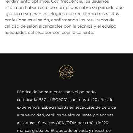
rendimiento óptimos. Con frecuencia, los usuarios
informan haber recibido cumplidos sobre su peinado que
igualan o superan los elogios que recibieron tras visitas
profesionales al salón, confirmando los resultados de
calidad de salón alcanzables con la técnica y el equipo
adecuados del secador con cepillo caliente.
Fábrica de herramientas para el peinado
certificada BSCI e ISO9001, con más de 20 años de
experiencia. Especializada en secadores de pelo de
alta velocidad, cepillos de aire caliente y planchas
alisadoras. Servicios OEM/ODM para más de 120
marcas globales. Etiquetado privado y muestreo