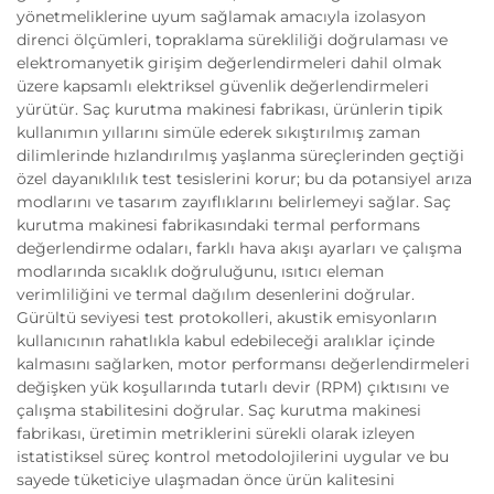
yönetmeliklerine uyum sağlamak amacıyla izolasyon
direnci ölçümleri, topraklama sürekliliği doğrulaması ve
elektromanyetik girişim değerlendirmeleri dahil olmak
üzere kapsamlı elektriksel güvenlik değerlendirmeleri
yürütür. Saç kurutma makinesi fabrikası, ürünlerin tipik
kullanımın yıllarını simüle ederek sıkıştırılmış zaman
dilimlerinde hızlandırılmış yaşlanma süreçlerinden geçtiği
özel dayanıklılık test tesislerini korur; bu da potansiyel arıza
modlarını ve tasarım zayıflıklarını belirlemeyi sağlar. Saç
kurutma makinesi fabrikasındaki termal performans
değerlendirme odaları, farklı hava akışı ayarları ve çalışma
modlarında sıcaklık doğruluğunu, ısıtıcı eleman
verimliliğini ve termal dağılım desenlerini doğrular.
Gürültü seviyesi test protokolleri, akustik emisyonların
kullanıcının rahatlıkla kabul edebileceği aralıklar içinde
kalmasını sağlarken, motor performansı değerlendirmeleri
değişken yük koşullarında tutarlı devir (RPM) çıktısını ve
çalışma stabilitesini doğrular. Saç kurutma makinesi
fabrikası, üretimin metriklerini sürekli olarak izleyen
istatistiksel süreç kontrol metodolojilerini uygular ve bu
sayede tüketiciye ulaşmadan önce ürün kalitesini