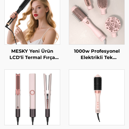
MESKY Yeni Ürün
1000w Profesyonel
LCD'li Termal Fırça
Elektrikli Tek
PTC Hızlı Isıtıcı 38mm
Basamak Saç
Silindir Elektrikli Saç
Kurutucu ve
Büzme Fırçası
Hacimlendirici Hava
Üflemeli Kurutucu
Otomatik Çok Amaçlı
4-in-1 Fırça İyonik OEM