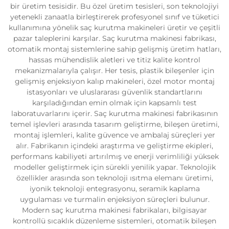
bir üretim tesisidir. Bu özel üretim tesisleri, son teknolojiyi
yetenekli zanaatla birleştirerek profesyonel sınıf ve tüketici
kullanımına yönelik saç kurutma makineleri üretir ve çeşitli
pazar taleplerini karşılar. Saç kurutma makinesi fabrikası,
otomatik montaj sistemlerine sahip gelişmiş üretim hatları,
hassas mühendislik aletleri ve titiz kalite kontrol
mekanizmalarıyla çalışır. Her tesis, plastik bileşenler için
gelişmiş enjeksiyon kalıp makineleri, özel motor montaj
istasyonları ve uluslararası güvenlik standartlarını
karşıladığından emin olmak için kapsamlı test
laboratuvarlarını içerir. Saç kurutma makinesi fabrikasının
temel işlevleri arasında tasarım geliştirme, bileşen üretimi,
montaj işlemleri, kalite güvence ve ambalaj süreçleri yer
alır. Fabrikanın içindeki araştırma ve geliştirme ekipleri,
performans kabiliyeti artırılmış ve enerji verimliliği yüksek
modeller geliştirmek için sürekli yenilik yapar. Teknolojik
özellikler arasında son teknoloji ısıtma elemanı üretimi,
iyonik teknoloji entegrasyonu, seramik kaplama
uygulaması ve turmalin enjeksiyon süreçleri bulunur.
Modern saç kurutma makinesi fabrikaları, bilgisayar
kontrollü sıcaklık düzenleme sistemleri, otomatik bileşen