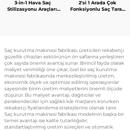
3-in-1 Hava Saç
2'si 1 Arada Çok
Stilizasyonu Araçları,
Fonksiyonlu Saç Tarak
Negatif İyonik Hava
Büyük Sıcak Hava
Düzleştirici, Tek
Tarama Sabit Sıcaklık
Adımda 1500 W Saç
Saç Kabartma ve
Kurutma Makinesi ve
Dalgalama Cihazı Saç
Düzleştirici
Kurutma Fırçası
Saç kurutma makinesi fabrikası, üreticileri rekabetçi
güzellik cihazları sektörünün ön saflarına yerleştiren
çok sayıda önemli avantaj sunar. Birincil fayda olarak
maliyet verimliliği öne çıkar; özel bir saç kurutma
makinesi fabrikasında merkezileştirilmiş üretim,
ekonomik ölçek ve optimize edilmiş operasyonlar
sayesinde birim üretim maliyetlerini önemli ölçüde
düşürür. Bu maliyet avantajı, dağıtıcılar ve
perakendeciler için sağlıklı kâr marjlarını korurken
rekabetçi fiyatlandırma stratejilerine olanak tanır.
Saç kurutma makinesi fabrikası modelinin başka bir
temel avantajı ise kalite tutarlılığıdır;
standartlaştırılmış üretim süreçleri ve otomatik