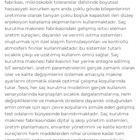
fabrikası, mikroskobik toleranslar dahilinde boyutsal
hassasiyeti korurken aynı anda çoklu gövde bileşenlerinin
üretimine olanak tanıyan çoklu boşluk kapasiteli ileri düzey
enjeksiyon kalıplama ekipmanlarını kullanmaktadır. Saç
kurutma makinesi fabrikasındaki gelişmiş ısıtıcı eleman
üretim süreçleri, dayanıklı ve verimli ısıtma sistemleri
oluşturmak için özel alaşım formülasyonları ve kontrollü
atmosferli fırınlar kullanmaktadır; bu sistemler tutarlı
sıcaklık çıkışı ve uzatılmış kullanım ömrü sağlar. Saç
kurutma makinesi fabrikasının her yerine entegre edilmiş
IoT sensörleri, üretim parametrelerini gerçek zamanlı olarak
izler ve kalite değişimlerini önlemek amacıyla makine
ayarlarını otomatik olarak optimal çalışma koşullarında
tutar. Tesis, her saç kurutma modelinin gerçek kullanım
senaryolarında karşılaşılan sıcaklık dalgalanmalarına, nem
değişikliklerine ve mekanik streslere dayanıklı olduğundan
emin olmak için aşırı çevre koşullarını simüle eden gelişmiş
test odalarını bünyesinde barındırmaktadır. Saç kurutma
makinesi fabrikasındaki dijital iş akışı yönetim sistemleri,
üretim planlamasını, envanter yönetimini ve kalite kontrol
süreçlerini ham maddelerden nihai ürünlere kadar tam