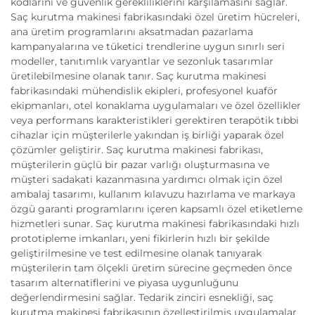
kodlarını ve güvenlik gerekliliklerini karşılamasını sağlar.
Saç kurutma makinesi fabrikasındaki özel üretim hücreleri,
ana üretim programlarını aksatmadan pazarlama
kampanyalarına ve tüketici trendlerine uygun sınırlı seri
modeller, tanıtımlık varyantlar ve sezonluk tasarımlar
üretilebilmesine olanak tanır. Saç kurutma makinesi
fabrikasındaki mühendislik ekipleri, profesyonel kuaför
ekipmanları, otel konaklama uygulamaları ve özel özellikler
veya performans karakteristikleri gerektiren terapötik tıbbi
cihazlar için müşterilerle yakından iş birliği yaparak özel
çözümler geliştirir. Saç kurutma makinesi fabrikası,
müşterilerin güçlü bir pazar varlığı oluşturmasına ve
müşteri sadakati kazanmasına yardımcı olmak için özel
ambalaj tasarımı, kullanım kılavuzu hazırlama ve markaya
özgü garanti programlarını içeren kapsamlı özel etiketleme
hizmetleri sunar. Saç kurutma makinesi fabrikasındaki hızlı
prototipleme imkanları, yeni fikirlerin hızlı bir şekilde
geliştirilmesine ve test edilmesine olanak tanıyarak
müşterilerin tam ölçekli üretim sürecine geçmeden önce
tasarım alternatiflerini ve piyasa uygunluğunu
değerlendirmesini sağlar. Tedarik zinciri esnekliği, saç
kurutma makinesi fabrikasının özelleştirilmiş uygulamalar