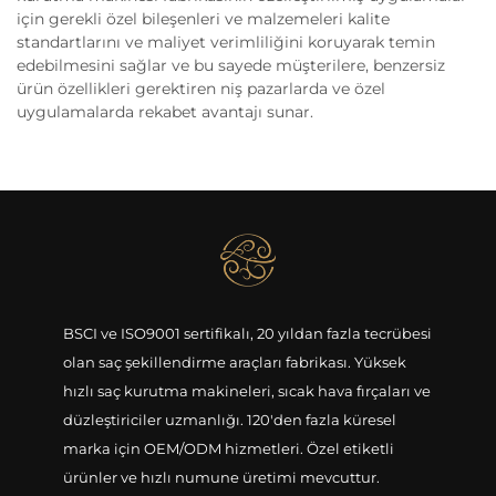
için gerekli özel bileşenleri ve malzemeleri kalite
standartlarını ve maliyet verimliliğini koruyarak temin
edebilmesini sağlar ve bu sayede müşterilere, benzersiz
ürün özellikleri gerektiren niş pazarlarda ve özel
uygulamalarda rekabet avantajı sunar.
BSCI ve ISO9001 sertifikalı, 20 yıldan fazla tecrübesi
olan saç şekillendirme araçları fabrikası. Yüksek
hızlı saç kurutma makineleri, sıcak hava fırçaları ve
düzleştiriciler uzmanlığı. 120'den fazla küresel
marka için OEM/ODM hizmetleri. Özel etiketli
ürünler ve hızlı numune üretimi mevcuttur.