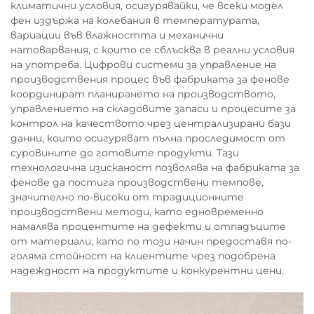
климатични условия, осигурявайки, че всеки модел
фен издържа на колебания в температурата,
вариации във влажността и механични
натоварвания, с които се сблъсква в реални условия
на употреба. Цифрови системи за управление на
производствения процес във фабриката за фенове
координират планирането на производството,
управлението на складовите запаси и процесите за
контрол на качеството чрез централизирани бази
данни, които осигуряват пълна проследимост от
суровините до готовите продукти. Тази
технологична изисканост позволява на фабриката за
фенове да постига производствени темпове,
значително по-високи от традиционните
производствени методи, като едновременно
намалява процентите на дефекти и отпадъците
от материали, като по този начин предоставя по-
голяма стойност на клиентите чрез подобрена
надеждност на продуктите и конкурентни цени.