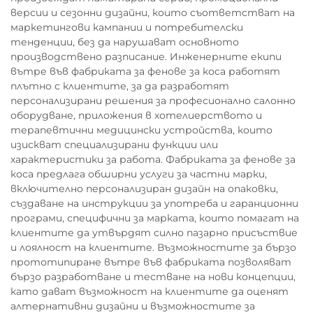
версии и сезонни дизайни, които съответстват на
маркетингови кампании и потребителски
тенденции, без да нарушават основното
производствено разписание. Инженерните екипи
вътре във фабриката за фенове за коса работят
плътно с клиентите, за да разработят
персонализирани решения за професионално салонно
оборудване, приложения в хотелиерството и
терапевтични медицински устройства, които
изискват специализирани функции или
характеристики за работа. Фабриката за фенове за
коса предлага обширни услуги за частни марки,
включително персонализиран дизайн на опаковки,
създаване на инструкции за употреба и гаранционни
програми, специфични за марката, които помагат на
клиентите да утвърдят силно пазарно присъствие
и лоялност на клиентите. Възможностите за бързо
прототипиране вътре във фабриката позволяват
бързо разработване и тестване на нови концепции,
като дават възможност на клиентите да оценят
алтернативни дизайни и възможностите за