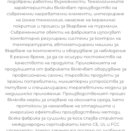
подобрени работни възможности. Технологичните
характеристики включват производство на
съвременни нагревателни елементи, интегриране
на йонна технология, нанасяне на керамично
покритие и процеси за вкарване на турмалин.
Съвременните обекти на фабриката използват
компютърно регулирани системи за контрол на
температурата, автоматизирани машини за
вкарване на компоненти и оборудване за наблюдение
в реално време, за да се осигури постоянство на
качеството на продукта. Приложенията на
продукцията от фабриката включват оборудване за
професионални салони, търговски продукти за
крайни потребители, миниатюрни устройства за
пътуване и специализирани терапевтични модели за
медицинско приложение. Производственият процес
включва мерки за опазване на околната среда, като
протоколи за намаляване на отпадъците и
енергийно ефективни производствени методи.
Всяка фабрика за сушилки за коса спазва стриктно
международни сертификати като CE, UL и FCC
стандарти, което гарантира достъп до глобалния