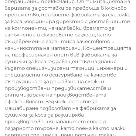
операционни прекъсвания. Оптимизацията на
веригата за доставки се превръща в ключово
предимство, при което фабриката за сушилки
за коса координира директно с доставчиците
на компоненти, намалявайки времето за
изпълнение и складовите разходи, като
същевременно гарантира качеството и
наличността на материали. Концентрацията
на професионален опит във фабриката за
сушилки за коса създава център на знания,
където специализирани техници, инженери и
специалисти по осигуряване на качество
сътрудничат за решаване на сложни
производствени предизвикателства и
оптимизиране на производствената
ефективност. Възможностите за
мащабиране позволяват на фабриката за
сушилки за коса да разширява
производствения капацитет според
пазарното търсене, като поема както малки
партиди специализирани поръчки, така и