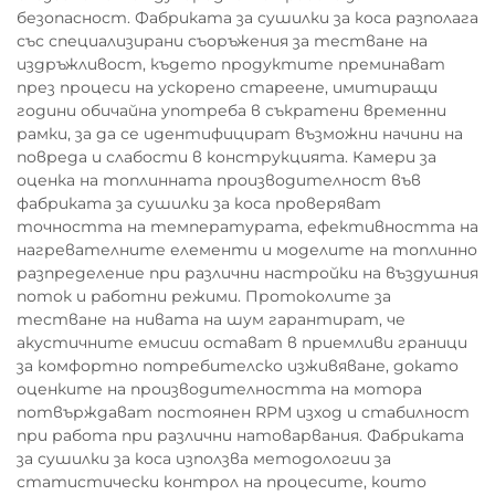
безопасност. Фабриката за сушилки за коса разполага
със специализирани съоръжения за тестване на
издръжливост, където продуктите преминават
през процеси на ускорено стареене, имитиращи
години обичайна употреба в съкратени временни
рамки, за да се идентифицират възможни начини на
повреда и слабости в конструкцията. Камери за
оценка на топлинната производителност във
фабриката за сушилки за коса проверяват
точността на температурата, ефективността на
нагревателните елементи и моделите на топлинно
разпределение при различни настройки на въздушния
поток и работни режими. Протоколите за
тестване на нивата на шум гарантират, че
акустичните емисии остават в приемливи граници
за комфортно потребителско изживяване, докато
оценките на производителността на мотора
потвърждават постоянен RPM изход и стабилност
при работа при различни натоварвания. Фабриката
за сушилки за коса използва методологии за
статистически контрол на процесите, които