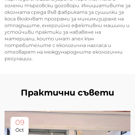
големи търговски договори. Инициативите за
околната среда във фабриката за сушилки за
коса включват програми за минимизиране на
отпадъците, енергийно ефективни машини и
устойчиви практики за набавяне на
материали, които имат апел към
потребителите с екологична нагласа и
отговарят на международните екологични
регулации.
Практични съвети
09
Oct