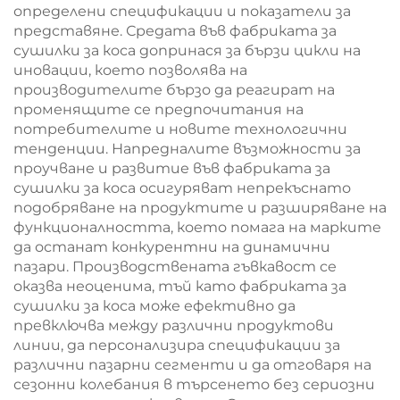
определени спецификации и показатели за
представяне. Средата във фабриката за
сушилки за коса допринася за бързи цикли на
иновации, което позволява на
производителите бързо да реагират на
променящите се предпочитания на
потребителите и новите технологични
тенденции. Напредналите възможности за
проучване и развитие във фабриката за
сушилки за коса осигуряват непрекъснато
подобряване на продуктите и разширяване на
функционалността, което помага на марките
да останат конкурентни на динамични
пазари. Производствената гъвкавост се
оказва неоценима, тъй като фабриката за
сушилки за коса може ефективно да
превключва между различни продуктови
линии, да персонализира спецификации за
различни пазарни сегменти и да отговаря на
сезонни колебания в търсенето без сериозни