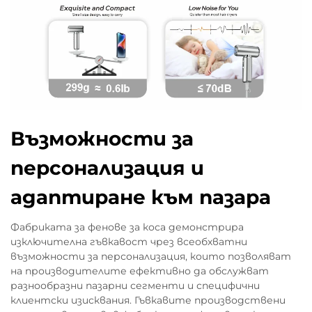
Възможности за
персонализация и
адаптиране към пазара
Фабриката за фенове за коса демонстрира
изключителна гъвкавост чрез всеобхватни
възможности за персонализация, които позволяват
на производителите ефективно да обслужват
разнообразни пазарни сегменти и специфични
клиентски изисквания. Гъвкавите производствени