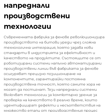
напреднали
производствени
технологии
Съвременната фабрика за фенове революционизира
производството на битови уреди чрез сложна
технологична интеграция, която задава нови
стандарти в индустрията за ефективност и
качеството на продуктите. Състоящите се от
роботизирани системи напълно автоматизирани
производствени линии във фабриката за фенове
осигуряват прецизно позициониране на
компонентите, гарантирайки постоянна
производствена точност, която самите хора не
могат да постигнат. Тези напреднали системи
включват технологии за компютърно зрение за
проверка на качеството в реално време, които
идентифицират дефекти и несъответствия на
множество етапи от производствения процес