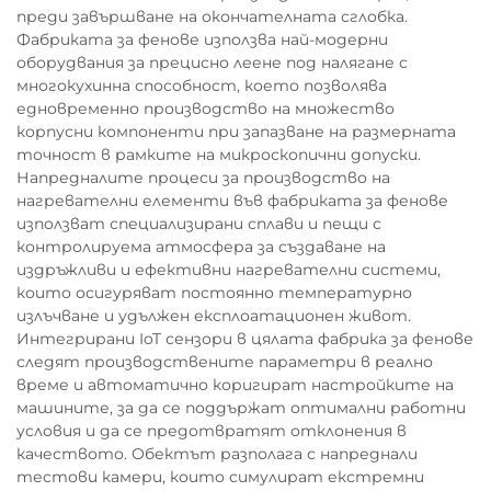
преди завършване на окончателната сглобка.
Фабриката за фенове използва най-модерни
оборудвания за прецисно леене под налягане с
многокухинна способност, което позволява
едновременно производство на множество
корпусни компоненти при запазване на размерната
точност в рамките на микроскопични допуски.
Напредналите процеси за производство на
нагревателни елементи във фабриката за фенове
използват специализирани сплави и пещи с
контролируема атмосфера за създаване на
издръжливи и ефективни нагревателни системи,
които осигуряват постоянно температурно
излъчване и удължен експлоатационен живот.
Интегрирани IoT сензори в цялата фабрика за фенове
следят производствените параметри в реално
време и автоматично коригират настройките на
машините, за да се поддържат оптимални работни
условия и да се предотвратят отклонения в
качеството. Обектът разполага с напреднали
тестови камери, които симулират екстремни