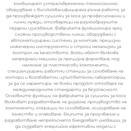
комбинират ултрасъвременно технологично
оборудване с висококвалифицирана ръчна работа, за
да произвеждат сушилки за коса за професионални и
лични нужди, отговарящи на разнообразните
пазарни изисквания. Фабриката функционира чрез
сложни производствени линии, оборудвани с
автоматизирани системи за монтаж, прецизни
инженерни инструменти и строги механизми за
контрол на качеството. Всеки обект включва
напреднали машини за прецизна формоване под
налягане за пластмасови компоненти,
специализирани работни станции за сглобяване на
мотори и всеобхватни изпитвателни лаборатории,
за да се гарантира, че всеки продукт отговаря на
международните стандарти за безопасност.
Основните функции на фабриката за сушилки за коса
включват разработване на дизайна, производство на
компоненти, операции по сглобяване, осигуряване на
качество и опаковане. Екипите за проучвания и
разработване непрекъснато внедряват иновации, за
да създават енергийно ефективни модели с