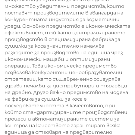
мощност 1500 W
четка
множество убедителни предимства, които
поставят производителите в авангарда на
конкурентната индустрия за козметични
уреди. Основно предимство е икономическата
ефективност, тъй като централизираното
производство в специализирана фабрика за
сушилки за коса значително намалява
разходите за производство на единица чрез
икономически мащаби и оптимизирани
операции. Това икономическо предимство
позволява конкурентни ценообразувателни
стратегии, като същевременно осигурява
здрави печалби за дистрибутори и търговци
на дребно. Друго важно предимство на модела
на фабрика за сушилки за коса е
последователността в качеството, при
който стандартизираните производствени
процеси и автоматизираните системи за
контрол на качеството гарантират всяка
единица да отговаря на предварително