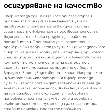
осигуряване на качество
Фабриката за сушилки за коса прилага строги
програми за осигуряване на качество, които
надхвърлят стандартите в индустрията и
гарантират изключителна производителност и
безопасност на всеки продукт за крайните
потребители. Процесите за многостепенна
проверка във фабриката за сушилки за коса започват
с верификация на входящите материали, при която
специализирани техници оценяват качеството на
компонентите, точността на размерите и
състава на материалите, преди те да бъдат
вградени в производствените линии. Напредналите
изпитвателни лаборатории във фабриката за
сушилки за коса провеждат задълбочени оценки за
електрическа безопасност, включващи измервания
на устойчивост на изолацията, проверка на
непрекъснатост на заземяването и оценки на
електромагнитни смущения, за да се гарантира
спазване на международните правила за