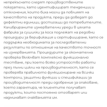
непрекъснато следят производствените
показатели, като идентифицират тенденции и
отклонения, които биха могли да повлияят на
качеството на продукта, преди да доведат до
дефектни единици, достигащи до потребителите.
Калибрираните измервателни уреди в цялата
фабрика за сушилки за коса подлежат на редовни
процедури за верификация и сертифициране, като се
поддържа необходимата за последователни
резултати по отношение на качеството точност
на измерванията. Процедурите за окончателна
проверка включват комплексно функционално
тестване, при което всяко устройство работи
през пълни цикли на производителност, като се
проверява правилното функциониране на всички
контроли, защитни функции и спецификации за
производителност преди одобрение за опаковане,
което гарантира, че клиентите получават
продукти, които постоянно отговарят или
надминават очакванията им.