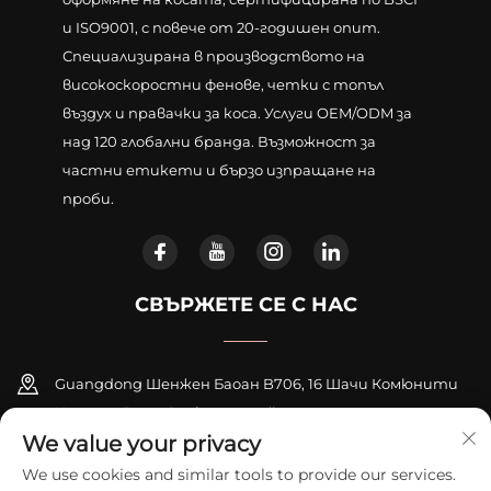
и ISO9001, с повече от 20-годишен опит.
Специализирана в производството на
високоскоростни фенове, четки с топъл
въздух и правачки за коса. Услуги OEM/ODM за
над 120 глобални бранда. Възможност за
частни етикети и бързо изпращане на
проби.
СВЪРЖЕТЕ СЕ С НАС
Guangdong Шенжен Баоан B706, 16 Шачи Комюнити
Център Роуд, Синкяо стрийт
We value your privacy
+86-18948311339
We use cookies and similar tools to provide our services.