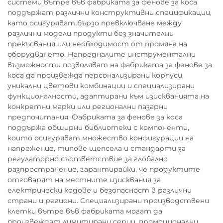
системи вътре във фабриката за фенове за коса
поддържат различни конструктивни спецификации,
като осигуряват бързо превключване между
различни модели продукти без значителни
прекъсвания или необходимост от промяна на
оборудването. Напредналите инструментални
възможности позволяват на фабриката за фенове за
коса да произвежда персонализирани корпуси,
уникални цветови комбинации и специализирани
функционалности, адаптирани към изискванията на
конкретни марки или регионални пазарни
предпочитания. Фабриката за фенове за коса
поддържа обширни библиотеки с компоненти,
които осигуряват множество конфигурации на
напрежение, типове щепсела и стандарти за
регулаторно съответствие за глобално
разпространение, гарантирайки, че продуктите
отговарят на местните изисквания за
електрически кодове и безопасност в различни
страни и региони. Специализирани производствени
клетки вътре във фабриката могат да
произвеждат лимитирани серии, промоционални