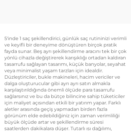
Hava Giriş/Çıkış
Taşınabilir Düz Rulo
Filtresi ve Seramik
İki Amaçlı MCH Isıtma
Negatif İyonlu Saç
200 Milyon Negatif
Kurutma Makinesi
İyonlu Şekillendirme
5'inde 1 saç şekillendirici, günlük saç rutininizi verimli
ve keyifli bir deneyime dönüştüren birçok pratik
fayda sunar. Beş ayrı şekillendirme aracını tek bir çok
yönlü cihazla değiştirerek karışıklığı ortadan kaldıran
tasarrufu sağlayan tasarımı, küçük banyolar, seyahat
veya minimalist yaşam tarzları için idealdir.
Düzleştiriciler, bukle makineleri, hacim vericiler ve
dalga oluşturucular gibi ayrı ayrı satın almakla
karşılaştırıldığında önemli ölçüde para tasarrufu
sağlarsınız ve bu da bütçe bilincine sahip tüketiciler
için maliyet açısından etkili bir yatırım yapar. Farklı
aletler arasında geçiş yapmadan birden fazla
görünüm elde edebildiğiniz için zaman verimliliği
büyük ölçüde artar ve şekillendirme süresi
saatlerden dakikalara düşer. Tutarlı ısı dağılımı,