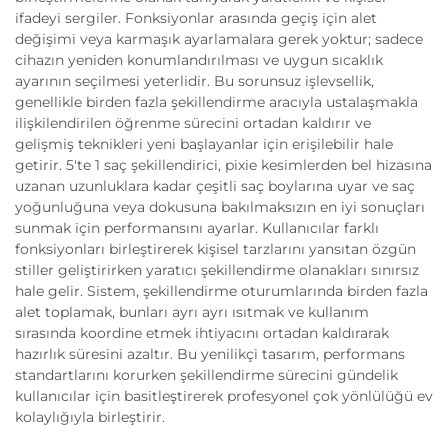
ifadeyi sergiler. Fonksiyonlar arasında geçiş için alet
değişimi veya karmaşık ayarlamalara gerek yoktur; sadece
cihazın yeniden konumlandırılması ve uygun sıcaklık
ayarının seçilmesi yeterlidir. Bu sorunsuz işlevsellik,
genellikle birden fazla şekillendirme aracıyla ustalaşmakla
ilişkilendirilen öğrenme sürecini ortadan kaldırır ve
gelişmiş teknikleri yeni başlayanlar için erişilebilir hale
getirir. 5'te 1 saç şekillendirici, pixie kesimlerden bel hizasına
uzanan uzunluklara kadar çeşitli saç boylarına uyar ve saç
yoğunluğuna veya dokusuna bakılmaksızın en iyi sonuçları
sunmak için performansını ayarlar. Kullanıcılar farklı
fonksiyonları birleştirerek kişisel tarzlarını yansıtan özgün
stiller geliştirirken yaratıcı şekillendirme olanakları sınırsız
hale gelir. Sistem, şekillendirme oturumlarında birden fazla
alet toplamak, bunları ayrı ayrı ısıtmak ve kullanım
sırasında koordine etmek ihtiyacını ortadan kaldırarak
hazırlık süresini azaltır. Bu yenilikçi tasarım, performans
standartlarını korurken şekillendirme sürecini gündelik
kullanıcılar için basitleştirerek profesyonel çok yönlülüğü ev
kolaylığıyla birleştirir.