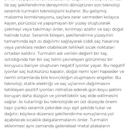
ile saç şekillendirme deneyimini dönüştüren son teknoloji
seramik turmalin teknolojisini kullanır. Bu gelişmiş
malzeme kombinasyonu, saçlara zarar vermeden kolayca
kayan, pürüzsüz ve yapışmayan bir yüzey oluşturarak
çekmeyi veya takılmayı önler, kırılmayı azaltır ve saçı doğal
halinde tutar. Seramik bileşen, şekillendirme yüzeyinin
tamamında eşit ısı dağılımı sağlayarak ciddi saç hasarına
veya yanıklara neden olabilecek tehlikeli sıcak noktaları
ortadan kaldırır. Turmalin adı verilen değerli bir taş,
ısıtıldığında her bir saç telini çevreleyen görünmez bir
koruyucu bariyer oluşturan negatif iyonlar yayar. Bu negatif
iyonlar saç kutikülünü kapatır, doğal nemi içeri hapseder ve
nemli ortamlarda bile kıvırcıklığın oluşmasını engeller. Bu
teknoloji, statik elektriği ve saç uçlarının dağılmasını
tetikleyen pozitif iyonları nötralize ederek gün boyu şeklini
koruyan daha düzgün ve yönetilebilir saç elde edilmesini
sağlar. Isı tutarlılığı bu teknolojide en üst düzeyde önem
taşır çünkü seramik çekirdek ısıyı eşit şekilde tutar ve
dağıtır; böylece düzensiz şekillendirme sonuçlarına yol
açabilecek sıcaklık dalgalanmalarını önler. Turmalin
eklenmesi aynı zamanda geleneksel metal plakaların