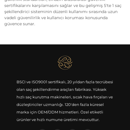
sertifikalarını karşılamasını sağlar ve bu gelişmiş 5'te 1 saç
şekillendirici sisteminin düzenli kullanımı sırasında uzun
vadeli güvenilirlik ve kullanıcı koruması konusunda
güvence sunar.
BSCI ve ISO9001 sertifikalı, 20 yıldan fazla tecrübesi
olan saç şekillendirme araçları fabrikası. Yüksek
hızlı saç kurutma makineleri, sıcak hava fırçaları ve
düzleştiriciler uzmanlığı. 120'den fazla küresel
marka için OEM/ODM hizmetleri. Özel etiketli
ürünler ve hızlı numune üretimi mevcuttur.