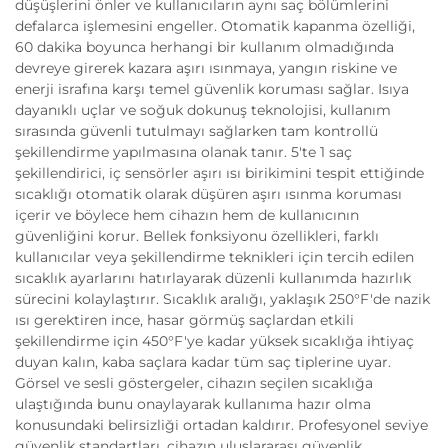
düşüşlerini önler ve kullanıcıların aynı saç bölümlerini
defalarca işlemesini engeller. Otomatik kapanma özelliği,
60 dakika boyunca herhangi bir kullanım olmadığında
devreye girerek kazara aşırı ısınmaya, yangın riskine ve
enerji israfına karşı temel güvenlik koruması sağlar. Isıya
dayanıklı uçlar ve soğuk dokunuş teknolojisi, kullanım
sırasında güvenli tutulmayı sağlarken tam kontrollü
şekillendirme yapılmasına olanak tanır. 5'te 1 saç
şekillendirici, iç sensörler aşırı ısı birikimini tespit ettiğinde
sıcaklığı otomatik olarak düşüren aşırı ısınma koruması
içerir ve böylece hem cihazın hem de kullanıcının
güvenliğini korur. Bellek fonksiyonu özellikleri, farklı
kullanıcılar veya şekillendirme teknikleri için tercih edilen
sıcaklık ayarlarını hatırlayarak düzenli kullanımda hazırlık
sürecini kolaylaştırır. Sıcaklık aralığı, yaklaşık 250°F'de nazik
ısı gerektiren ince, hasar görmüş saçlardan etkili
şekillendirme için 450°F'ye kadar yüksek sıcaklığa ihtiyaç
duyan kalın, kaba saçlara kadar tüm saç tiplerine uyar.
Görsel ve sesli göstergeler, cihazın seçilen sıcaklığa
ulaştığında bunu onaylayarak kullanıma hazır olma
konusundaki belirsizliği ortadan kaldırır. Profesyonel seviye
güvenlik standartları, cihazın uluslararası güvenlik