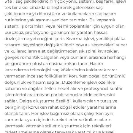
5'te 1 saç şekillendiricinin çok yönlü sistemi, beş farklı işlevi
tek bir akıcı cihazda birleştirerek geleneksel saç
şekillendirmeyi dönüştürür ve kullanıcıların saç bakım
rutinlerine yaklaşımını yeniden tanımlar. Bu kapsamlı
sistem, iş ortamları veya resmi toplantılar için uygun olan
pürüzsüz, profesyonel görünümler yaratan hassas
düzleştirme yeteneğini içerir. Kıvırma işlevi, yenilikçi plaka
tasarımı sayesinde değişik silindir boyutu seçenekleri sunar
ve kullanıcıların alet değiştirmeden sık spiral kıvırcıklar,
gevşek romantik dalgalan veya bunların arasında herhangi
bir görünüm oluşturmasına imkan tanır. Hacim
kazandırma teknolojisi saç köklerinden kaldırarak zarar
vermeden ince saç foliküllerini korurken doğal görünümlü
dolgunluk ve hacim sağlar. Düzenleme işlevi özellikle
kabaran ve dağılan telleri hedef alır ve profesyonel kuaför
işlemlerini aratmayan parlak sonuçlar elde edilmesini
sağlar. Dalga oluşturma özelliği, kullanıcıların tutuş ve
belirginliği korurken rahat doğal etkiler yaratmalarına
olanak tanır. Her işlev bağımsız olarak çalışırken aynı
zamanda uyum içinde hareket eder ve kullanıcıların
karmaşık, katmanlı stiller oluşturmak için teknikleri
birleştirmelerine olanak tanıyarak yaratıcılık ve kişisel