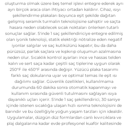
oluşturma olmak üzere beş temel işlevi entegre ederek ayrı
ayrı birçok araca olan ihtiyacı ortadan kaldırır. Cihaz, ısıyı
şekillendirme plakaları boyunca eşit şekilde dağıtan
gelişmiş seramik turmalin teknolojisine sahiptir ve saçta
hasara neden olabilecek sıcak noktaları önlerken tutarlı
sonuçlar sağlar. 5'inde 1 saç şekillendiriciye entegre edilmiş
olan iyonik teknoloji, statik elektriği nötralize eden negatif
iyonlar salgılar ve saç kutikülünü kapatır; bu da daha
pürüzsüz, parlak saçlara ve kıpkırıp oluşumun azalmasına
neden olur. Sıcaklık kontrol ayarları ince ve hassas telden
kalın ve sert saça kadar çeşitli saç tiplerine uygun olarak
250°F ile 450°F arasında değişir. Yüzücü plaka tasarımı
farklı saç dokularına uyar ve optimal temas ile eşit ısı
dağılımı sağlar. Güvenlik özellikleri, kullanılmama
durumunda 60 dakika sonra otomatik kapanmayı ve
kullanım sırasında güvenli tutulmasını sağlayan ısıya
dayanıklı uçları içerir. 5'inde 1 saç şekillendirici, 30 saniye
içinde istenen sıcaklığa ulaşan hızlı ısınma teknolojisini de
barındır ve bu özelliğiyle yoğun yaşam tarzları için idealdir.
Uygulamalar, düzgün düz formlardan canlı kıvırcıklara ve
plaj dalgalarına kadar evde profesyonel kuaför kalitesinde