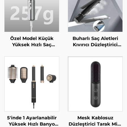
Özel Model Küçük
Buharlı Saç Aletleri
Yüksek Hızlı Saç
Kıvırıcı Düzleştirici
Kurutma Makinesi ≥5
Seramik Saç Maşası
Milyon/adet/m³
Rulo Dalgalayıcı
Plazma 4 Isıtma Ayarı
Şekillendirme Araçları
Hafif Mini Saç
Saç Kıvırıcılar
Kurutma Makinesi
Elektrikli Saç Kıvırıcı
5'inde 1 Ayarlanabilir
Mesk Kablosuz
Yüksek Hızlı Banyo
Düzleştirici Tarak Mini