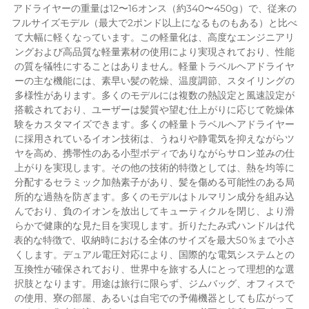
アドライヤーの重量は12〜16オンス（約340〜450g）で、従来の
フルサイズモデル（最大で2ポンド以上になるものもある）と比べ
て大幅に軽くなっています。この軽量化は、高度なエンジニアリ
ングおよび高品質な軽量素材の使用により実現されており、性能
の質を犠牲にすることはありません。軽量トラベルヘアドライヤ
ーの主な機能には、素早い髪の乾燥、温度調節、スタイリングの
多様性があります。多くのモデルには複数の熱設定と風速設定が
搭載されており、ユーザーは髪質や望む仕上がりに応じて乾燥体
験をカスタマイズできます。多くの軽量トラベルヘアドライヤー
に採用されているイオン技術は、うねりや静電気を抑えながらツ
ヤを高め、携帯性のある小型ボディでありながらサロン並みの仕
上がりを実現します。その他の技術的特徴としては、熱を均等に
分配するセラミック加熱素子があり、髪を傷める可能性のある局
所的な過熱を防ぎます。多くのモデルはトルマリン成分を組み込
んでおり、負のイオンを放出してキューティクルを閉じ、より滑
らかで健康的な見た目を実現します。折りたたみ式ハンドルは代
表的な特徴で、収納時における全体のサイズを最大50％まで小さ
くします。デュアル電圧対応により、国際的な電気システムとの
互換性が確保されており、世界中を旅する人にとって理想的な選
択肢となります。用途は旅行に限らず、ジムバッグ、オフィスで
の使用、寮の部屋、あるいは自宅での予備機器としても広がって