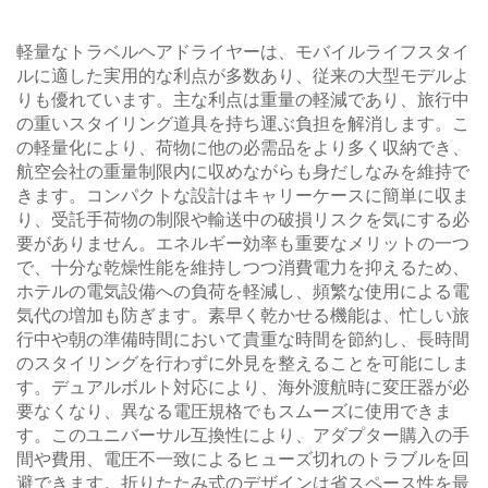
軽量なトラベルヘアドライヤーは、モバイルライフスタイ
ルに適した実用的な利点が多数あり、従来の大型モデルよ
りも優れています。主な利点は重量の軽減であり、旅行中
の重いスタイリング道具を持ち運ぶ負担を解消します。こ
の軽量化により、荷物に他の必需品をより多く収納でき、
航空会社の重量制限内に収めながらも身だしなみを維持で
きます。コンパクトな設計はキャリーケースに簡単に収ま
り、受託手荷物の制限や輸送中の破損リスクを気にする必
要がありません。エネルギー効率も重要なメリットの一つ
で、十分な乾燥性能を維持しつつ消費電力を抑えるため、
ホテルの電気設備への負荷を軽減し、頻繁な使用による電
気代の増加も防ぎます。素早く乾かせる機能は、忙しい旅
行中や朝の準備時間において貴重な時間を節約し、長時間
のスタイリングを行わずに外見を整えることを可能にしま
す。デュアルボルト対応により、海外渡航時に変圧器が必
要なくなり、異なる電圧規格でもスムーズに使用できま
す。このユニバーサル互換性により、アダプター購入の手
間や費用、電圧不一致によるヒューズ切れのトラブルを回
避できます。折りたたみ式のデザインは省スペース性を最