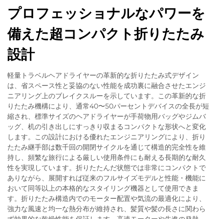
プロフェッショナルなパワーを
備えた超コンパクト折りたたみ
設計
軽量トラベルヘアドライヤーの革新的な折りたたみ式デザイン
は、省スペース性と妥協のない性能を成功裏に融合させたエンジ
ニアリング上のブレイクスルーを示しています。この革新的な折
りたたみ機構により、通常40〜50パーセントデバイスの全長が短
縮され、標準サイズのヘアドライヤーが手荷物用バッグやジムバ
ッグ、机の引き出しにすっきり収まるコンパクトな形状へと変化
します。この設計における優れたエンジニアリングにより、折り
たたみ継手部は数千回の開閉サイクルを通じて構造的完全性を維
持し、頻繁な旅行による厳しい使用条件にも耐える長期的な耐久
性を実現しています。折りたたんだ状態では非常にコンパクトで
ありながら、展開すれば従来のフルサイズモデルと性能・機能に
おいて同等以上の本格的なスタイリング機器として使用できま
す。折りたたみ構造内でのモーター配置や気流の最適化により、
強力な風速と均一な熱分布が維持され、髪質や髪の長さに関わら