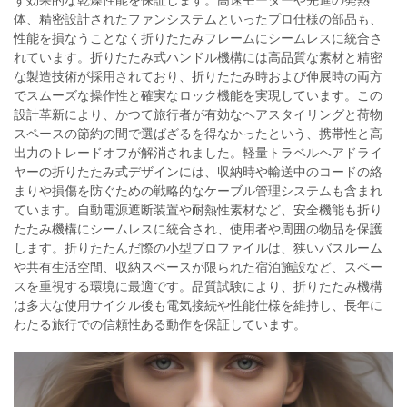
ず効果的な乾燥性能を保証します。高速モーターや先進の発熱
体、精密設計されたファンシステムといったプロ仕様の部品も、
性能を損なうことなく折りたたみフレームにシームレスに統合さ
れています。折りたたみ式ハンドル機構には高品質な素材と精密
な製造技術が採用されており、折りたたみ時および伸展時の両方
でスムーズな操作性と確実なロック機能を実現しています。この
設計革新により、かつて旅行者が有効なヘアスタイリングと荷物
スペースの節約の間で選ばざるを得なかったという、携帯性と高
出力のトレードオフが解消されました。軽量トラベルヘアドライ
ヤーの折りたたみ式デザインには、収納時や輸送中のコードの絡
まりや損傷を防ぐための戦略的なケーブル管理システムも含まれ
ています。自動電源遮断装置や耐熱性素材など、安全機能も折り
たたみ機構にシームレスに統合され、使用者や周囲の物品を保護
します。折りたたんだ際の小型プロファイルは、狭いバスルーム
や共有生活空間、収納スペースが限られた宿泊施設など、スペー
スを重視する環境に最適です。品質試験により、折りたたみ機構
は多大な使用サイクル後も電気接続や性能仕様を維持し、長年に
わたる旅行での信頼性ある動作を保証しています。