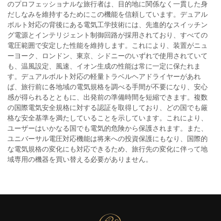
のプロフェッショナルな旅行者は、目的地に関係なく一貫した身
だしなみを維持するためにこの機能を信頼しています。デュアル
ボルト対応の背後にある電気工学技術には、先進的なスイッチン
グ電源とインテリジェント制御回路が採用されており、すべての
電圧範囲で安定した性能を維持します。これにより、装置がニュ
ーヨーク、ロンドン、東京、シドニーのいずれで使用されていて
も、温風設定、風速、イオン生成の性能は常に一定に保たれま
す。デュアルボルト対応の軽量トラベルヘアドライヤーがあれ
ば、旅行前に各地域の電気規格を調べる手間が不要になり、安心
感が得られるとともに、出発前の準備時間を短縮できます。複数
の国際電気安全規格に対する認証を取得しており、どの国でも厳
格な安全基準を満たしていることを示しています。これにより、
ユーザーはいかなる国でも電気的危険から保護されます。また、
ユニバーサル電圧対応機能は将来への投資保護にもなり、国際的
な電気規格の変化にも対応できるため、旅行先の変化に伴って地
域専用の機器を買い替える必要がありません。