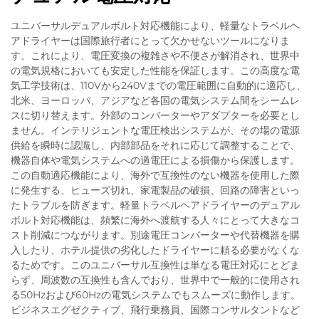
ユニバーサルデュアルボルト対応機能により、軽量なトラベルヘ
アドライヤーは国際旅行者にとって欠かせないツールになりま
す。これにより、電圧変換の複雑さや不便さが解消され、世界中
の電気規格においても安定した性能を保証します。この高度な電
気工学技術は、110Vから240Vまでの電圧範囲に自動的に適応し、
北米、ヨーロッパ、アジアなど各国の電気システム間をシームレ
スに切り替えます。外部のコンバーターやアダプターを必要とし
ません。インテリジェントな電圧検出システムが、その場の電源
供給を瞬時に認識し、内部部品をそれに応じて調整することで、
機器自体や電気システムへの過電圧による損傷から保護します。
この自動適応機能により、海外で互換性のない機器を使用した際
に発生する、ヒューズ切れ、家電製品の破損、回路の障害といっ
たトラブルを防ぎます。軽量トラベルヘアドライヤーのデュアル
ボルト対応機能は、頻繁に海外へ渡航する人々にとって大きなコ
スト削減につながります。別途電圧コンバーターや代替機器を購
入したり、ホテル提供の劣化したドライヤーに頼る必要がなくな
るためです。このユニバーサル互換性は単なる電圧対応にとどま
らず、周波数の互換性も含んでおり、世界中で一般的に使用され
る50Hzおよび60Hzの電気システムでもスムーズに動作します。
ビジネスエグゼクティブ、飛行乗務員、国際コンサルタントなど