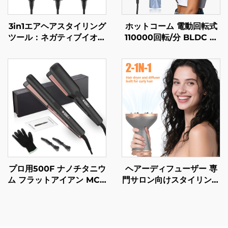
3in1エアヘアスタイリング
ホットコーム 電動回転式
ツール：ネガティブイオン
110000回転/分 BLDC フ
エアストレートナー（ワン
ィルター簡単清掃 ラウン
ステップ式）、1500Wヘ
ド型 高出力 高速 折りたた
アドライヤー兼ストレート
み式ヘアードライヤー
ナー
プロ用500F ナノチタニウ
ヘアーディフューザー 専
ム フラットアイアン MCH
門サロン向けスタイリング
赤外線サロン ヘアストレ
カールドライヤー ディフ
ートアイロン LCDポータ
ューザー 汎用ヘアードラ
ブル電気プライベートブラ
イヤー付属品 サロン用カ
ンド 500Fサロン
ールスタイリングツール