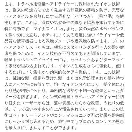
ます。トラベル用軽量ヘアドライヤーに採用されたイオン技術
は、従来の乾燥方法でよく発生する静電気の蓄積を防ぎ、完璧な
ヘアスタイルを台無しにする厄介な「バサつき」（飛び毛）を解
消します。これは、湿度や気候条件の異なる場所を旅行する際に
特に有効です。マイナスイオンはまた、髪の天然の水分バランス
を保つのに役立ち、ホテルによくある過度に強いドライヤーや低
品質な携帯機器による乾燥ダメージや過乾燥を防ぎます。プロの
ヘアスタイリストたちは、頻繁にスタイリングを行う人の髪の健
康を保つために、イオン技術が不可欠であると認識しています。
軽量トラベルヘアドライヤーには、セラミックおよびターマライ
ト素材が組み込まれており、イオンの生成をさらに強化し、使用
するたびにより集中かつ効果的なケアを提供します。この技術
は、繊細な髪、損傷を受けた髪、または化学処理された髪を持つ
人にとって特に有益です。均一なイオン分布により、髪全体にわ
たり熱が均等に伝わり、局所的な過熱や不均一な乾燥といったダ
メージを防ぎます。イオン式の軽量トラベルヘアドライヤーに切
り替えたユーザーからは、髪の質感の明らかな改善、うねりの低
減、そして扱いやすさの向上が報告されています。また、この技
術はヘアトリートメントやコンディショニング剤の効果を髪内部
にしっかり封じ込めるため、旅行中でもプロのサロンケアの恩恵
を最大限に引き延ばすことができます。