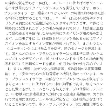
の操作で髪を滑らかに伸ばし、ストレートに仕上げてボリューム
を出す効果的なスタイリングシステムを実現しています。ホット
ブラシスタイラーは、通常250°Fから450°Fの範囲で制御された熱
を均等に放出することで作動し、ユーザーは自分の髪質やスタイ
リング目的に応じて温度設定をカスタマイズできます。本体には
戦略的に配置されたブラシの毛が装備されており、加熱面と連動
して髪の絡まりを解消しながら同時にスタイリング用の熱を加え
ます。上位モデルには、静電気を抑えツヤを高めるためにマイナ
スイオンを放出するイオン技術が搭載されており、またセラミッ
クコーティングにより熱ムラを防ぎ、髪のダメージを軽減しま
す。ほとんどのホットブラシスタイラーは人間工学に基づいたエ
ルゴノミックデザインで、握りやすいハンドル（多くの場合耐熱
素材使用）や回転式コードを備え、使用中の操作性を高めていま
す。多くの機種にはデジタル温度表示、複数段階の温度調節機
能、そして安全のための自動電源オフ機能も備わっています。ホ
ットブラシスタイラーは、自然なウェーブやクセのある髪をすっ
きりとストレートに仕上げるのに特に効果的であり、細くペタン
とした髪にもボリュームとハリを与えます。プロ仕様のモデルに
は、60秒以内に最適温度まで加熱できる急速加熱機能や、海外旅
行での使用に便利なデュアル電圧対応など、追加機能が含まれて
いることも多いです。ホットブラシスタイラーの汎用性は単なる