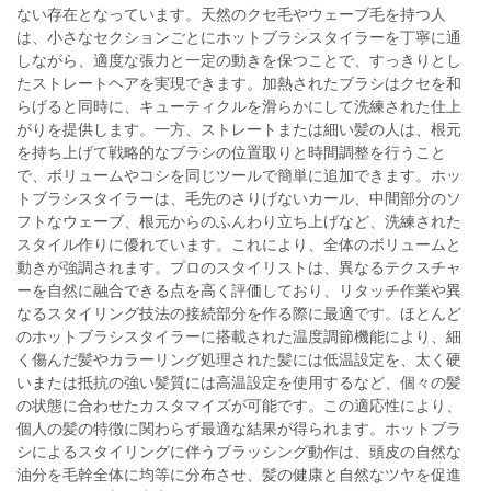
ない存在となっています。天然のクセ毛やウェーブ毛を持つ人
は、小さなセクションごとにホットブラシスタイラーを丁寧に通
しながら、適度な張力と一定の動きを保つことで、すっきりとし
たストレートヘアを実現できます。加熱されたブラシはクセを和
らげると同時に、キューティクルを滑らかにして洗練された仕上
がりを提供します。一方、ストレートまたは細い髪の人は、根元
を持ち上げて戦略的なブラシの位置取りと時間調整を行うこと
で、ボリュームやコシを同じツールで簡単に追加できます。ホッ
トブラシスタイラーは、毛先のさりげないカール、中間部分のソ
フトなウェーブ、根元からのふんわり立ち上げなど、洗練された
スタイル作りに優れています。これにより、全体のボリュームと
動きが強調されます。プロのスタイリストは、異なるテクスチャ
ーを自然に融合できる点を高く評価しており、リタッチ作業や異
なるスタイリング技法の接続部分を作る際に最適です。ほとんど
のホットブラシスタイラーに搭載された温度調節機能により、細
く傷んだ髪やカラーリング処理された髪には低温設定を、太く硬
いまたは抵抗の強い髪質には高温設定を使用するなど、個々の髪
の状態に合わせたカスタマイズが可能です。この適応性により、
個人の髪の特徴に関わらず最適な結果が得られます。ホットブラ
シによるスタイリングに伴うブラッシング動作は、頭皮の自然な
油分を毛幹全体に均等に分布させ、髪の健康と自然なツヤを促進