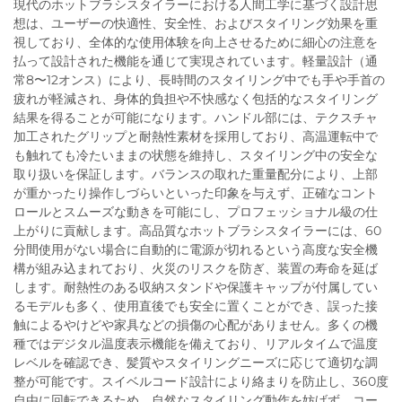
現代のホットブラシスタイラーにおける人間工学に基づく設計思
想は、ユーザーの快適性、安全性、およびスタイリング効果を重
視しており、全体的な使用体験を向上させるために細心の注意を
払って設計された機能を通じて実現されています。軽量設計（通
常8〜12オンス）により、長時間のスタイリング中でも手や手首の
疲れが軽減され、身体的負担や不快感なく包括的なスタイリング
結果を得ることが可能になります。ハンドル部には、テクスチャ
加工されたグリップと耐熱性素材を採用しており、高温運転中で
も触れても冷たいままの状態を維持し、スタイリング中の安全な
取り扱いを保証します。バランスの取れた重量配分により、上部
が重かったり操作しづらいといった印象を与えず、正確なコント
ロールとスムーズな動きを可能にし、プロフェッショナル級の仕
上がりに貢献します。高品質なホットブラシスタイラーには、60
分間使用がない場合に自動的に電源が切れるという高度な安全機
構が組み込まれており、火災のリスクを防ぎ、装置の寿命を延ば
します。耐熱性のある収納スタンドや保護キャップが付属してい
るモデルも多く、使用直後でも安全に置くことができ、誤った接
触によるやけどや家具などの損傷の心配がありません。多くの機
種ではデジタル温度表示機能を備えており、リアルタイムで温度
レベルを確認でき、髪質やスタイリングニーズに応じて適切な調
整が可能です。スイベルコード設計により絡まりを防止し、360度
自由に回転できるため、自然なスタイリング動作を妨げず、コー