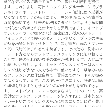
率的なデバイスに統合することで、優れた利便性を提供し
ます。これにより、毎日のスタイリングルーティンでブラ
シやドライヤー、ストレートアイロンを個別に使う必要が
なくなります。この統合により、朝の準備にかかる貴重な
時間を節約でき、従来の多段階スタイリングよりも短時間
で滑らかで洗練された仕上がりを実現できます。ホットブ
ラシスタイラーの穏やかな加熱機能は、従来のストレート
アイロンと比べて髪へのダメージが少なく、ブラシの毛先
が熱を均等に分散させることで、髪が非常に高温のプレー
ト間に長時間挟まれるのを防ぎます。そのため、従来のス
トレート方法からホットブラシスタイリングに切り替える
ことで、髪の切れ端や枝毛の発生が減少します。人間工学
に基づいた設計により、ホットブラシスタイラーはスタイ
リング経験が少ない人でも非常に使いやすく、馴染みのあ
るブラッシング動作は自然で、習得までのハードルが極め
て低くなっています。この使いやすさにより、特別な訓練
や練習を積まずともサロン並みの仕上がりを実現できま
す。コストパフォーマンスも大きなメリットの一つで、高
品質なホットブラシスタイラーを購入すれば、基本的なス
トレートやスタイリングのために頻繁にサロンに通う費用
が不要になります。このデバイスは、プロによるスタイリ