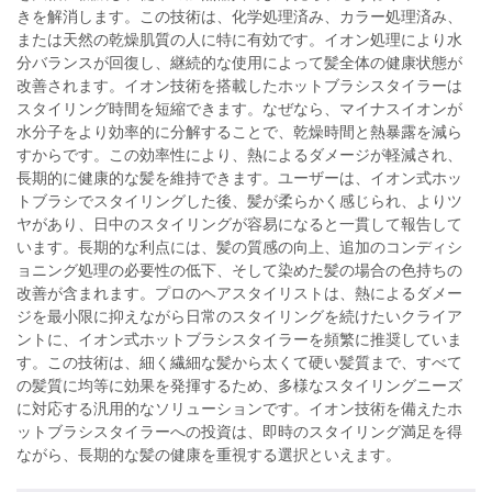
きを解消します。この技術は、化学処理済み、カラー処理済み、
または天然の乾燥肌質の人に特に有効です。イオン処理により水
分バランスが回復し、継続的な使用によって髪全体の健康状態が
改善されます。イオン技術を搭載したホットブラシスタイラーは
スタイリング時間を短縮できます。なぜなら、マイナスイオンが
水分子をより効率的に分解することで、乾燥時間と熱暴露を減ら
すからです。この効率性により、熱によるダメージが軽減され、
長期的に健康的な髪を維持できます。ユーザーは、イオン式ホッ
トブラシでスタイリングした後、髪が柔らかく感じられ、よりツ
ヤがあり、日中のスタイリングが容易になると一貫して報告して
います。長期的な利点には、髪の質感の向上、追加のコンディシ
ョニング処理の必要性の低下、そして染めた髪の場合の色持ちの
改善が含まれます。プロのヘアスタイリストは、熱によるダメー
ジを最小限に抑えながら日常のスタイリングを続けたいクライア
ントに、イオン式ホットブラシスタイラーを頻繁に推奨していま
す。この技術は、細く繊細な髪から太くて硬い髪質まで、すべて
の髪質に均等に効果を発揮するため、多様なスタイリングニーズ
に対応する汎用的なソリューションです。イオン技術を備えたホ
ットブラシスタイラーへの投資は、即時のスタイリング満足を得
ながら、長期的な髪の健康を重視する選択といえます。